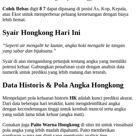
Colok Bebas
digit
8 7
dapat dipasang di posisi As, Kop, Kepala,
atau Ekor untuk memperbesar peluang kemenangan dengan biaya
lebih hemat.
Syair Hongkong Hari Ini
“Seperti air mengalir ke lautan, angka hoki mengalir ke tangan
yang sabar dan bijaksana.”
Syair di atas mengandung petunjuk tentang angka yang memiliki
potensi keluar. Gabungkan penafsiran syair dengan analisis data
numerik untuk prediksi yang lebih matang dan terarah.
Data Historis & Pola Angka Hongkong
Mempelajari pola keluaran historis
HK
adalah kunci prediksi akurat.
Dari data beberapa hari terakhir, kami mengidentifikasi angka
dengan kecenderungan tinggi untuk kembali muncul serta angka
yang sudah lama tidak keluar (angka mati).
Gunakan juga
Paito Warna Hongkong
di situs ini untuk visualisasi
pola angka yang lebih mudah dipahami. Paito memberikan
gambaran warna per-digit yang membantu analisis tren.