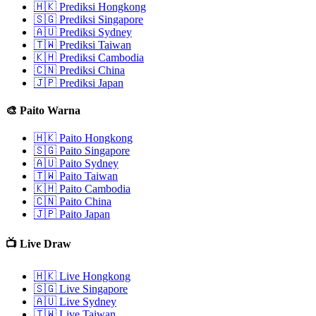
🇭🇰 Prediksi Hongkong
🇸🇬 Prediksi Singapore
🇦🇺 Prediksi Sydney
🇹🇼 Prediksi Taiwan
🇰🇭 Prediksi Cambodia
🇨🇳 Prediksi China
🇯🇵 Prediksi Japan
🎨 Paito Warna
🇭🇰 Paito Hongkong
🇸🇬 Paito Singapore
🇦🇺 Paito Sydney
🇹🇼 Paito Taiwan
🇰🇭 Paito Cambodia
🇨🇳 Paito China
🇯🇵 Paito Japan
📺 Live Draw
🇭🇰 Live Hongkong
🇸🇬 Live Singapore
🇦🇺 Live Sydney
🇹🇼 Live Taiwan