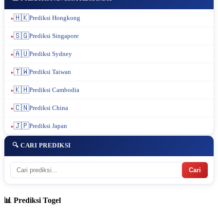
🇭🇰
Prediksi Hongkong
▸
🇸🇬
Prediksi Singapore
▸
🇦🇺
Prediksi Sydney
▸
🇹🇼
Prediksi Taiwan
▸
🇰🇭
Prediksi Cambodia
▸
🇨🇳
Prediksi China
▸
🇯🇵
Prediksi Japan
▸
🔍 CARI PREDIKSI
Cari
📊 Prediksi Togel