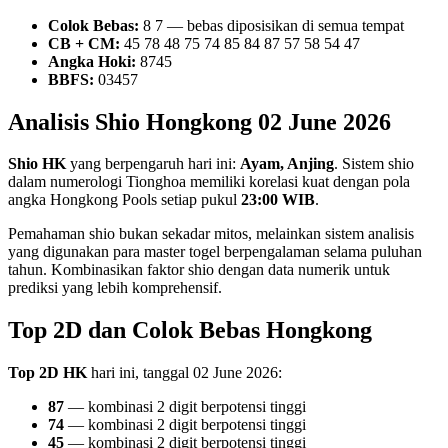
Colok Bebas:
8 7 — bebas diposisikan di semua tempat
CB + CM:
45 78 48 75 74 85 84 87 57 58 54 47
Angka Hoki:
8745
BBFS:
03457
Analisis Shio Hongkong 02 June 2026
Shio HK
yang berpengaruh hari ini:
Ayam, Anjing
. Sistem shio
dalam numerologi Tionghoa memiliki korelasi kuat dengan pola
angka Hongkong Pools setiap pukul
23:00 WIB
.
Pemahaman shio bukan sekadar mitos, melainkan sistem analisis
yang digunakan para master togel berpengalaman selama puluhan
tahun. Kombinasikan faktor shio dengan data numerik untuk
prediksi yang lebih komprehensif.
Top 2D dan Colok Bebas Hongkong
Top 2D HK
hari ini, tanggal 02 June 2026:
87
— kombinasi 2 digit berpotensi tinggi
74
— kombinasi 2 digit berpotensi tinggi
45
— kombinasi 2 digit berpotensi tinggi