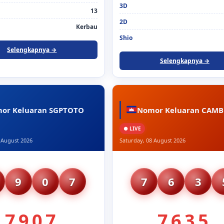
3D
13
2D
Kerbau
Shio
Selengkapnya →
Selengkapnya →
or Keluaran SGPTOTO
Nomor Keluaran CAM
● LIVE
 August 2026
Saturday, 08 August 2026
9
0
7
7
6
3
7907
7635