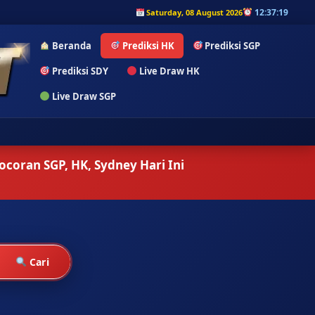
Selamat datang! Prediksi SGP, HK, Sydney terlen
12:37:20
Saturday, 08 August 2026
Beranda
Prediksi HK
Prediksi SGP
Prediksi SDY
Live Draw HK
Live Draw SGP
Bocoran SGP, HK, Sydney Hari Ini
a
Cari