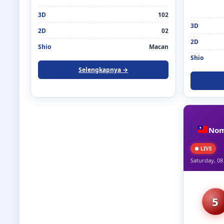
3D
102
3D
2D
02
2D
Shio
Macan
Shio
Selengkapnya →
Nom
● LIVE
Saturday, 08
5