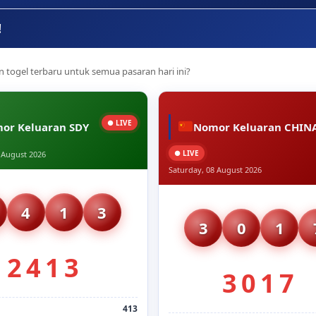
!
an togel terbaru untuk semua pasaran hari ini?
● LIVE
or Keluaran SDY
Nomor Keluaran CHIN
● LIVE
 August 2026
Saturday, 08 August 2026
4
1
3
3
0
1
2413
3017
413