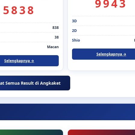
9943
5838
3D
838
2D
38
Shio
Macan
Selengkapnya →
Selengkapnya →
hat Semua Result di Angkaket