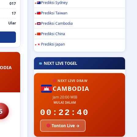
Prediksi Sydney
017
Prediksi Taiwan
17
Ular
Prediksi Cambodia
Prediksi China
Prediksi Japan
NEXT LIVE TOGEL
BODIA
NEXT LIVE DRAW
CAMBODIA
Jam 20:00 WIB
MULAI DALAM
5
00:22:39
Tonton Live →