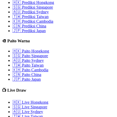
🇭🇰 Prediksi Hongkong
🇸🇬 Prediksi Singapore
🇦🇺 Prediksi Sydney
🇹🇼 Prediksi Taiwan
🇰🇭 Prediksi Cambodia
🇨🇳 Prediksi China
🇯🇵 Prediksi Japan
🎨 Paito Warna
🇭🇰 Paito Hongkong
🇸🇬 Paito Singapore
🇦🇺 Paito Sydney
🇹🇼 Paito Taiwan
🇰🇭 Paito Cambodia
🇨🇳 Paito China
🇯🇵 Paito Japan
📺 Live Draw
🇭🇰 Live Hongkong
🇸🇬 Live Singapore
🇦🇺 Live Sydney
🇹🇼 Live Taiwan