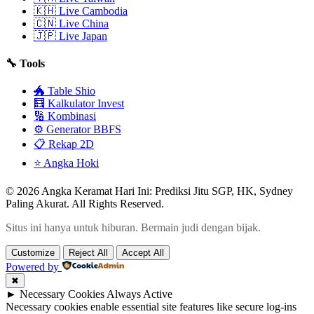
🇰🇭 Live Cambodia
🇨🇳 Live China
🇯🇵 Live Japan
🔧 Tools
🐲 Table Shio
🧮 Kalkulator Invest
🔢 Kombinasi
⚙️ Generator BBFS
📋 Rekap 2D
⭐ Angka Hoki
© 2026 Angka Keramat Hari Ini: Prediksi Jitu SGP, HK, Sydney
Paling Akurat. All Rights Reserved.
Situs ini hanya untuk hiburan. Bermain judi dengan bijak.
Customize
Reject All
Accept All
Powered by
✖
►
Necessary Cookies
Always Active
Necessary cookies enable essential site features like secure log-ins