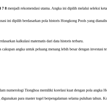
 7 8
menjadi rekomendasi utama. Angka ini dipilih melalui seleksi ket
nasi ini dipilih berdasarkan pola historis Hongkong Pools yang dianali
rdasarkan kalkulasi matematis dari data historis terbaru.
 cakupan angka untuk peluang menang lebih besar dengan investasi te
dalam numerologi Tionghoa memiliki korelasi kuat dengan pola angka 
 digunakan para master togel berpengalaman selama puluhan tahun. Ko