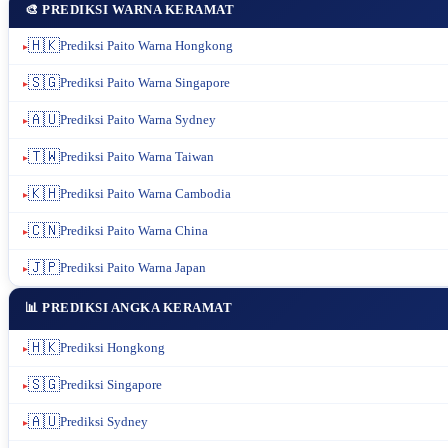
🎨 PREDIKSI WARNA KERAMAT
🇭🇰
Prediksi Paito Warna Hongkong
▸
🇸🇬
Prediksi Paito Warna Singapore
▸
🇦🇺
Prediksi Paito Warna Sydney
▸
🇹🇼
Prediksi Paito Warna Taiwan
▸
🇰🇭
Prediksi Paito Warna Cambodia
▸
🇨🇳
Prediksi Paito Warna China
▸
🇯🇵
Prediksi Paito Warna Japan
▸
📊 PREDIKSI ANGKA KERAMAT
🇭🇰
Prediksi Hongkong
▸
🇸🇬
Prediksi Singapore
▸
🇦🇺
Prediksi Sydney
▸