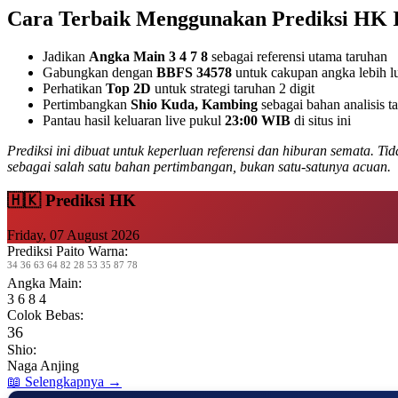
Cara Terbaik Menggunakan Prediksi HK I
Jadikan
Angka Main 3 4 7 8
sebagai referensi utama taruhan
Gabungkan dengan
BBFS 34578
untuk cakupan angka lebih l
Perhatikan
Top 2D
untuk strategi taruhan 2 digit
Pertimbangkan
Shio Kuda, Kambing
sebagai bahan analisis 
Pantau hasil keluaran live pukul
23:00 WIB
di situs ini
Prediksi ini dibuat untuk keperluan referensi dan hiburan semata. 
sebagai salah satu bahan pertimbangan, bukan satu-satunya acuan.
🇭🇰 Prediksi HK
Friday, 07 August 2026
Prediksi Paito Warna:
34 36 63 64 82 28 53 35 87 78
Angka Main:
3 6 8 4
Colok Bebas:
36
Shio:
Naga Anjing
📖 Selengkapnya →