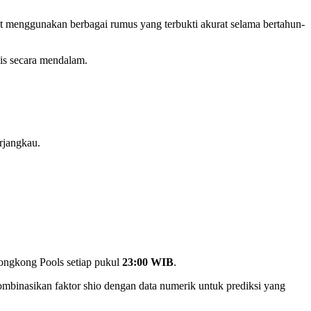
at menggunakan berbagai rumus yang terbukti akurat selama bertahun-
sis secara mendalam.
rjangkau.
Hongkong Pools setiap pukul
23:00 WIB
.
mbinasikan faktor shio dengan data numerik untuk prediksi yang