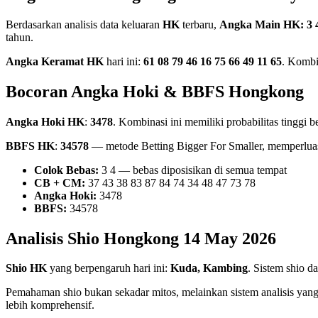
Berdasarkan analisis data keluaran
HK
terbaru,
Angka Main HK: 3 4
tahun.
Angka Keramat HK
hari ini:
61 08 79 46 16 75 66 49 11 65
. Kombi
Bocoran Angka Hoki & BBFS Hongkong
Angka Hoki HK
:
3478
. Kombinasi ini memiliki probabilitas tinggi be
BBFS HK
:
34578
— metode Betting Bigger For Smaller, memperluas
Colok Bebas:
3 4 — bebas diposisikan di semua tempat
CB + CM:
37 43 38 83 87 84 74 34 48 47 73 78
Angka Hoki:
3478
BBFS:
34578
Analisis Shio Hongkong 14 May 2026
Shio HK
yang berpengaruh hari ini:
Kuda, Kambing
. Sistem shio 
Pemahaman shio bukan sekadar mitos, melainkan sistem analisis yang
lebih komprehensif.