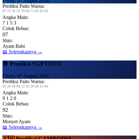
Friday, 07 August 2026
Prediksi Paito Warna:
07 15 30 52 59 64 71 05 03 02
Angka Main:
7 1 5 3
Colok Bebas:
07
Shio:
Ayam Babi
📖 Selengkapnya →
🎯 Prediksi SGPTOTO
Friday, 07 August 2026
Prediksi Paito Warna:
91 20 39 96 12 03 29 60 15 84
Angka Main:
9 1 2 0
Colok Bebas:
92
Shio:
Monyet Ayam
📖 Selengkapnya →
🇰🇭 Prediksi CAMBODIA