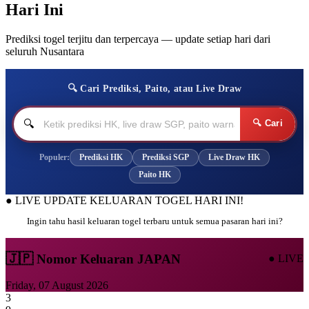
Hari Ini
Prediksi togel terjitu dan terpercaya — update setiap hari dari
seluruh Nusantara
🔍 Cari Prediksi, Paito, atau Live Draw
🔍
🔍 Cari
Populer:
Prediksi HK
Prediksi SGP
Live Draw HK
Paito HK
● LIVE
UPDATE KELUARAN TOGEL HARI INI!
Ingin tahu hasil keluaran togel terbaru untuk semua pasaran hari ini?
🇯🇵
Nomor Keluaran JAPAN
● LIVE
Friday, 07 August 2026
3