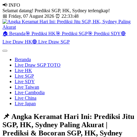
📢 INFO
Selamat datang! Prediksi SGP, HK, Sydney terlengkap!
📅 Friday, 07 August 2026
⏰ 22:33:49
🏠 Beranda
🎯 Prediksi HK
🎯 Prediksi SGP
🎯 Prediksi SDY
🔴
Live Draw HK
🟢 Live Draw SGP
Beranda
Live Draw SGP TOTO
Live HK
Live SGP
Live SDY
Live Taiwan
Live Cambodia
Live China
Live Japan
📌 Angka Keramat Hari Ini: Prediksi Jitu
SGP, HK, Sydney Paling Akurat |
Prediksi & Bocoran SGP, HK, Sydney