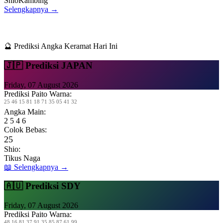
Shio
Kambing
Selengkapnya →
● LIVE
Lihat Semua Result di Angkaket
🔮 Prediksi Angka Keramat Hari Ini
🇯🇵 Prediksi JAPAN
Friday, 07 August 2026
Prediksi Paito Warna:
25 46 15 81 18 71 35 05 41 32
Angka Main:
2 5 4 6
Colok Bebas:
25
Shio:
Tikus Naga
📖 Selengkapnya →
🇦🇺 Prediksi SDY
Friday, 07 August 2026
Prediksi Paito Warna:
48 16 81 37 91 35 85 87 61 99