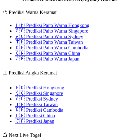
🎨 Prediksi Warna Keramat
🇭🇰 Prediksi Paito Warna Hongkong
🇸🇬 Prediksi Paito Warna Singapore
🇦🇺 Prediksi Paito Warna Sydney
🇹🇼 Prediksi Paito Warna Taiwan
🇰🇭 Prediksi Paito Warna Cambodia
🇨🇳 Prediksi Paito Warna China
🇯🇵 Prediksi Paito Warna Japan
📊 Prediksi Angka Keramat
🇭🇰 Prediksi Hongkong
🇸🇬 Prediksi Singapore
🇦🇺 Prediksi Sydney
🇹🇼 Prediksi Taiwan
🇰🇭 Prediksi Cambodia
🇨🇳 Prediksi China
🇯🇵 Prediksi Japan
📺 Next Live Togel