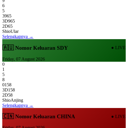
9
6
5
3965
3D
965
2D
65
Shio
Ular
Selengkapnya →
🇦🇺
Nomor Keluaran SDY
● LIVE
Friday, 07 August 2026
0
1
5
8
0158
3D
158
2D
58
Shio
Anjing
Selengkapnya →
🇨🇳
Nomor Keluaran CHINA
● LIVE
Friday, 07 August 2026