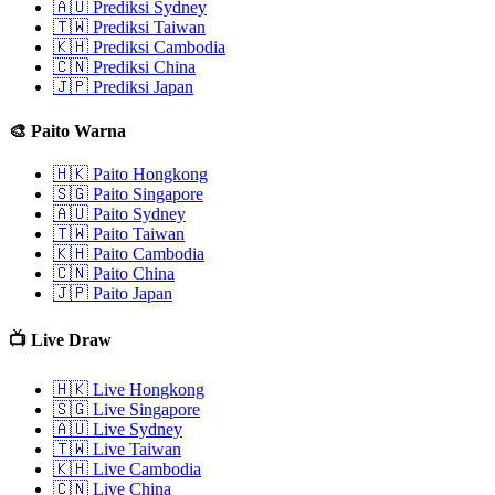
🇦🇺 Prediksi Sydney
🇹🇼 Prediksi Taiwan
🇰🇭 Prediksi Cambodia
🇨🇳 Prediksi China
🇯🇵 Prediksi Japan
🎨 Paito Warna
🇭🇰 Paito Hongkong
🇸🇬 Paito Singapore
🇦🇺 Paito Sydney
🇹🇼 Paito Taiwan
🇰🇭 Paito Cambodia
🇨🇳 Paito China
🇯🇵 Paito Japan
📺 Live Draw
🇭🇰 Live Hongkong
🇸🇬 Live Singapore
🇦🇺 Live Sydney
🇹🇼 Live Taiwan
🇰🇭 Live Cambodia
🇨🇳 Live China