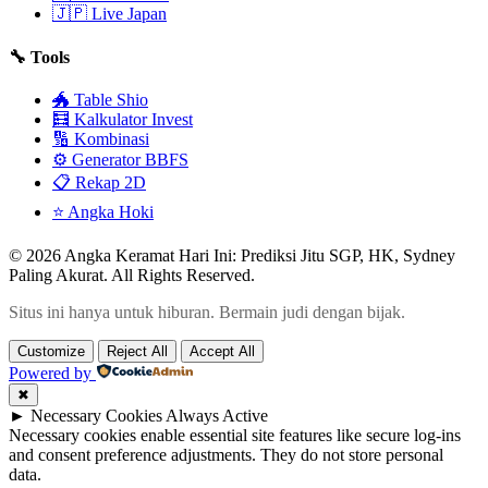
🇯🇵 Live Japan
🔧 Tools
🐲 Table Shio
🧮 Kalkulator Invest
🔢 Kombinasi
⚙️ Generator BBFS
📋 Rekap 2D
⭐ Angka Hoki
© 2026 Angka Keramat Hari Ini: Prediksi Jitu SGP, HK, Sydney
Paling Akurat. All Rights Reserved.
Situs ini hanya untuk hiburan. Bermain judi dengan bijak.
Customize
Reject All
Accept All
Powered by
✖
►
Necessary Cookies
Always Active
Necessary cookies enable essential site features like secure log-ins
and consent preference adjustments. They do not store personal
data.