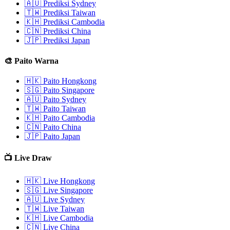
🇦🇺 Prediksi Sydney
🇹🇼 Prediksi Taiwan
🇰🇭 Prediksi Cambodia
🇨🇳 Prediksi China
🇯🇵 Prediksi Japan
🎨 Paito Warna
🇭🇰 Paito Hongkong
🇸🇬 Paito Singapore
🇦🇺 Paito Sydney
🇹🇼 Paito Taiwan
🇰🇭 Paito Cambodia
🇨🇳 Paito China
🇯🇵 Paito Japan
📺 Live Draw
🇭🇰 Live Hongkong
🇸🇬 Live Singapore
🇦🇺 Live Sydney
🇹🇼 Live Taiwan
🇰🇭 Live Cambodia
🇨🇳 Live China