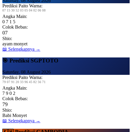
Saturday, 08 August 2026
Prediksi Paito Warna:
07 15 30 52 03 05 04 02 06 08
Angka Main:
0 7 1 5
Colok Bebas:
07
Shio:
ayam monyet
📖 Selengkapnya →
🎯 Prediksi SGPTOTO
Saturday, 08 August 2026
Prediksi Paito Warna:
79 07 91 20 33 96 45 82 56 71
Angka Main:
7 9 0 2
Colok Bebas:
79
Shio:
Babi Monyet
📖 Selengkapnya →
🇰🇭 Prediksi CAMBODIA