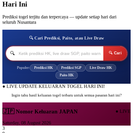
Hari Ini
Prediksi togel terjitu dan terpercaya — update setiap hari dari
seluruh Nusantara
🔍 Cari Prediksi, Paito, atau Live Draw
🔍
🔍 Cari
Populer:
Prediksi HK
Prediksi SGP
Live Draw HK
Paito HK
● LIVE
UPDATE KELUARAN TOGEL HARI INI!
Ingin tahu hasil keluaran togel terbaru untuk semua pasaran hari ini?
🇯🇵
Nomor Keluaran JAPAN
● LIVE
Saturday, 08 August 2026
3