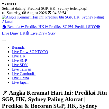
📢 INFO
Selamat datang! Prediksi SGP, HK, Sydney terlengkap!
📅 Saturday, 08 August 2026
⏰ 04:38:54
🏠 Beranda
🎯 Prediksi HK
🎯 Prediksi SGP
🎯 Prediksi SDY
🔴
Live Draw HK
🟢 Live Draw SGP
Beranda
Live Draw SGP TOTO
Live HK
Live SGP
Live SDY
Live Taiwan
Live Cambodia
Live China
Live Japan
📌 Angka Keramat Hari Ini: Prediksi Jitu
SGP, HK, Sydney Paling Akurat |
Prediksi & Bocoran SGP, HK, Sydney