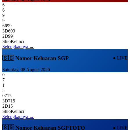
6
6
9
9
6699
3D
699
2D
99
Shio
Kelinci
Selengkapnya →
🇸🇬
Nomor Keluaran SGP
● LIVE
Saturday, 08 August 2026
0
7
1
5
0715
3D
715
2D
15
Shio
Kelinci
Selengkapnya →
🇸🇬
Nomor Keluaran SGPTOTO
● LIVE