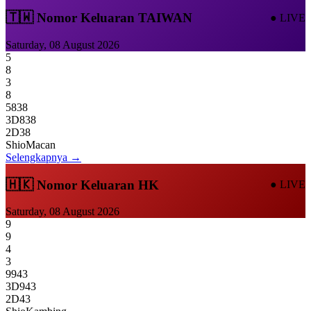
🇹🇼
Nomor Keluaran TAIWAN
● LIVE
Saturday, 08 August 2026
5
8
3
8
5838
3D
838
2D
38
Shio
Macan
Selengkapnya →
🇭🇰
Nomor Keluaran HK
● LIVE
Saturday, 08 August 2026
9
9
4
3
9943
3D
943
2D
43