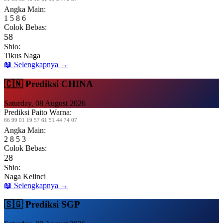
Angka Main:
1 5 8 6
Colok Bebas:
58
Shio:
Tikus Naga
📖 Selengkapnya →
🇨🇳 Prediksi CHINA
Saturday, 08 August 2026
Prediksi Paito Warna:
66 99 01 19 57 61 51 44 74 07
Angka Main:
2 8 5 3
Colok Bebas:
28
Shio:
Naga Kelinci
📖 Selengkapnya →
🇸🇬 Prediksi SGP