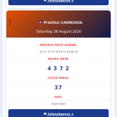
Selengkapnya →
Prediksi CAMBODIA
Saturday, 08 August 2026
PREDIKSI PAITO WARNA:
43 72 37 27 76 07 57 62 96 33
ANGKA MAIN:
4 3 7 2
COLOK BEBAS:
37
SHIO:
Ayam Babi
Selengkapnya →