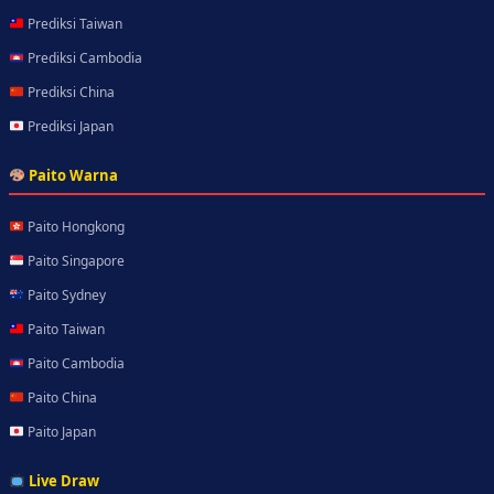
Prediksi Taiwan
Prediksi Cambodia
Prediksi China
Prediksi Japan
Paito Warna
Paito Hongkong
Paito Singapore
Paito Sydney
Paito Taiwan
Paito Cambodia
Paito China
Paito Japan
Live Draw