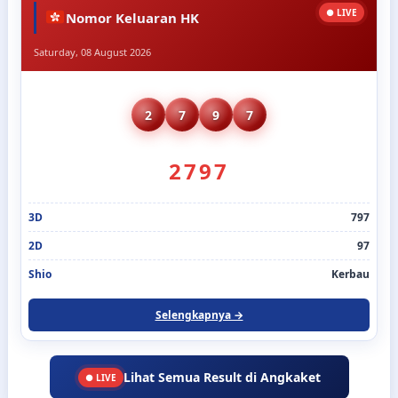
● LIVE
Nomor Keluaran HK
Saturday, 08 August 2026
2
7
9
7
2797
3D
797
2D
97
Shio
Kerbau
Selengkapnya →
Lihat Semua Result di Angkaket
● LIVE