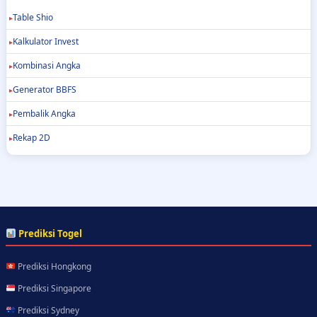
Table Shio
Kalkulator Invest
Kombinasi Angka
Generator BBFS
Pembalik Angka
Rekap 2D
Prediksi Togel
Prediksi Hongkong
Prediksi Singapore
Prediksi Sydney