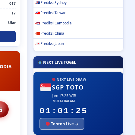
Prediksi Sydney
017
Prediksi Taiwan
17
Ular
Prediksi Cambodia
Prediksi China
Prediksi Japan
NEXT LIVE TOGEL
BODIA
NEXT LIVE DRAW
SGP TOTO
Jam 17:25 WIB
MULAI DALAM
5
01:01:24
Tonton Live →