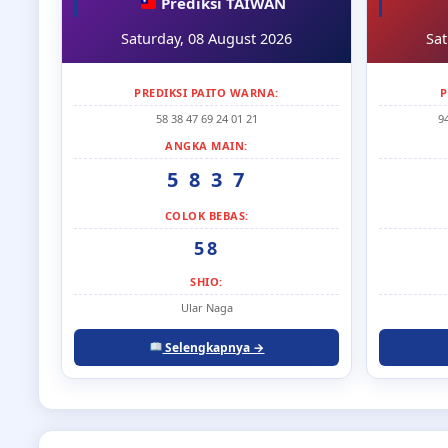
Prediksi TAIWAN
Saturday, 08 August 2026
Sat
PREDIKSI PAITO WARNA:
P
58 38 47 69 24 01 21
9
ANGKA MAIN:
5 8 3 7
COLOK BEBAS:
58
SHIO:
Ular Naga
Selengkapnya →