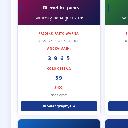
Prediksi JAPAN
Saturday, 08 August 2026
Sat
PREDIKSI PAITO WARNA:
P
39 65 25 46 15 81 42 30 18 71
0
ANGKA MAIN:
3 9 6 5
COLOK BEBAS:
39
SHIO:
Naga Ayam
Selengkapnya →