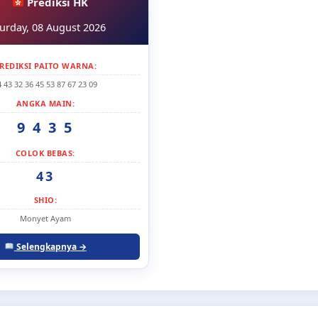
Prediksi HK
urday, 08 August 2026
REDIKSI PAITO WARNA:
4 43 32 36 45 53 87 67 23 09
ANGKA MAIN:
9 4 3 5
COLOK BEBAS:
43
SHIO:
Monyet Ayam
Selengkapnya →