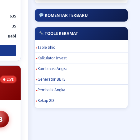
KOMENTAR TERBARU
635
35
TOOLS KERAMAT
Babi
Table Shio
Kalkulator Invest
Kombinasi Angka
Generator BBFS
● LIVE
Pembalik Angka
Rekap 2D
3