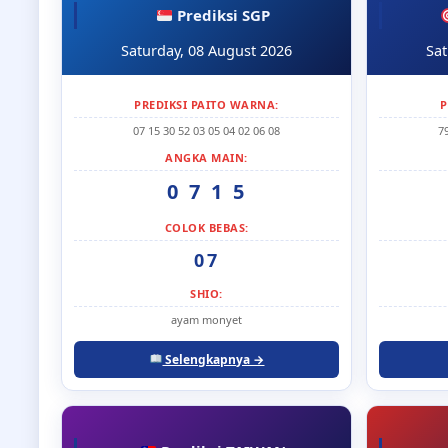
Prediksi SGP
Saturday, 08 August 2026
Sat
PREDIKSI PAITO WARNA:
P
07 15 30 52 03 05 04 02 06 08
7
ANGKA MAIN:
0 7 1 5
COLOK BEBAS:
07
SHIO:
ayam monyet
Selengkapnya →