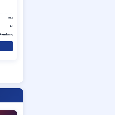
943
43
Kambing