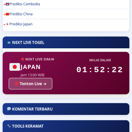
Prediksi Cambodia
Prediksi China
Prediksi Japan
NEXT LIVE TOGEL
NEXT LIVE DRAW
MULAI DALAM
JAPAN
01:52:21
Jam 13:00 WIB
Tonton Live →
KOMENTAR TERBARU
TOOLS KERAMAT