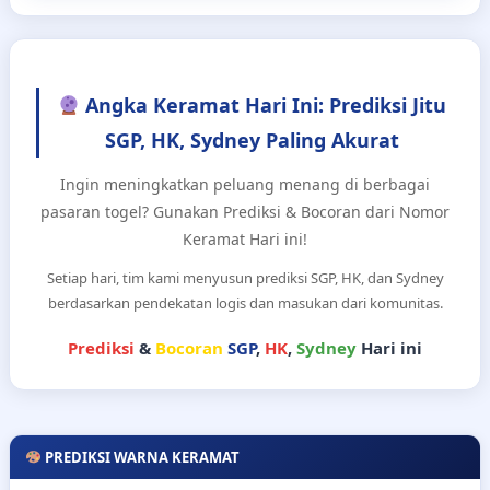
Angka Keramat Hari Ini: Prediksi Jitu
SGP, HK, Sydney Paling Akurat
Ingin meningkatkan peluang menang di berbagai
pasaran togel? Gunakan Prediksi & Bocoran dari Nomor
Keramat Hari ini!
Setiap hari, tim kami menyusun prediksi SGP, HK, dan Sydney
berdasarkan pendekatan logis dan masukan dari komunitas.
Prediksi
&
Bocoran
SGP
,
HK
,
Sydney
Hari ini
PREDIKSI WARNA KERAMAT