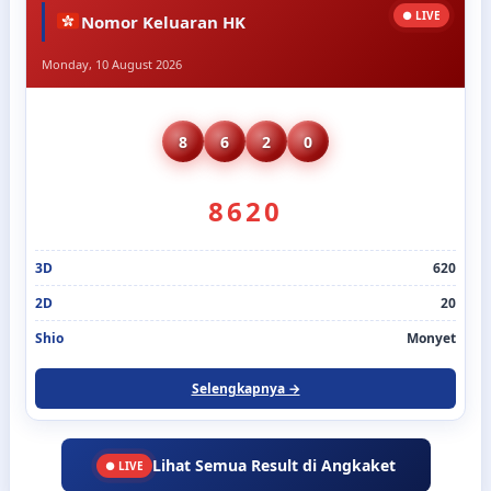
● LIVE
Nomor Keluaran HK
Monday, 10 August 2026
8
6
2
0
8620
3D
620
2D
20
Shio
Monyet
Selengkapnya →
Lihat Semua Result di Angkaket
● LIVE