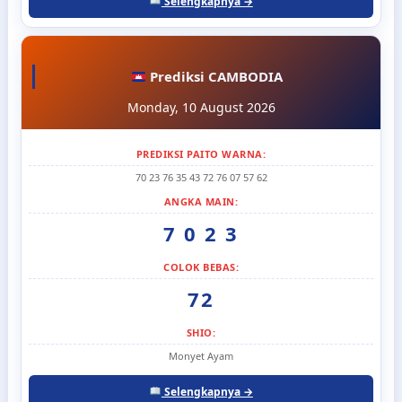
Selengkapnya →
Prediksi CAMBODIA
Monday, 10 August 2026
PREDIKSI PAITO WARNA:
70 23 76 35 43 72 76 07 57 62
ANGKA MAIN:
7 0 2 3
COLOK BEBAS:
72
SHIO:
Monyet Ayam
Selengkapnya →