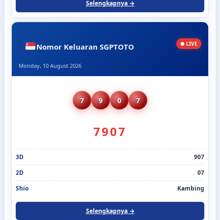
Selengkapnya →
● LIVE
Nomor Keluaran SGPTOTO
Monday, 10 August 2026
7
9
0
7
7907
3D
907
2D
07
Shio
Kambing
Selengkapnya →