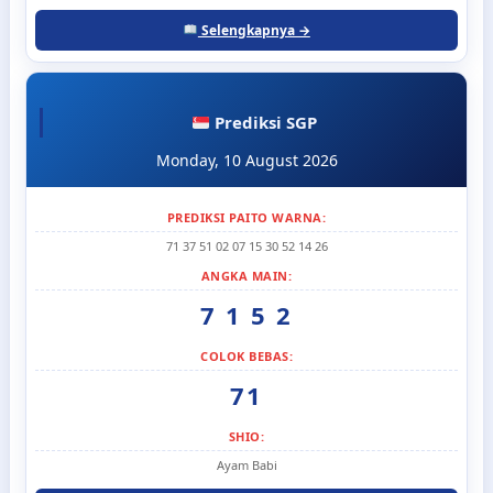
Selengkapnya →
Prediksi SGP
Monday, 10 August 2026
PREDIKSI PAITO WARNA:
71 37 51 02 07 15 30 52 14 26
ANGKA MAIN:
7 1 5 2
COLOK BEBAS:
71
SHIO:
Ayam Babi