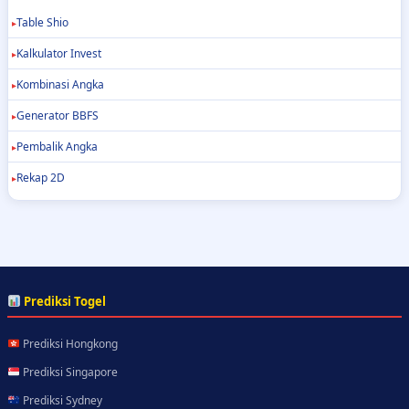
Table Shio
Kalkulator Invest
Kombinasi Angka
Generator BBFS
Pembalik Angka
Rekap 2D
Prediksi Togel
Prediksi Hongkong
Prediksi Singapore
Prediksi Sydney