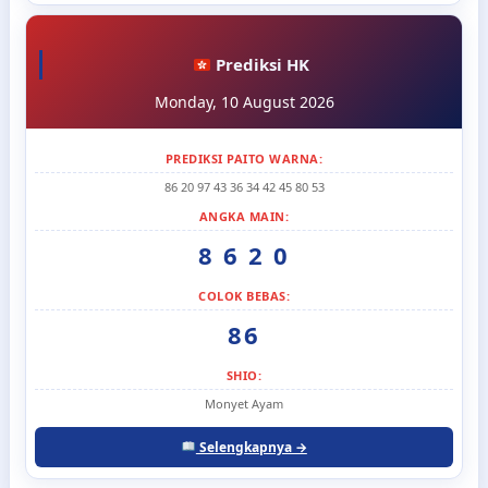
Prediksi HK
Monday, 10 August 2026
PREDIKSI PAITO WARNA:
86 20 97 43 36 34 42 45 80 53
ANGKA MAIN:
8 6 2 0
COLOK BEBAS:
86
SHIO:
Monyet Ayam
Selengkapnya →