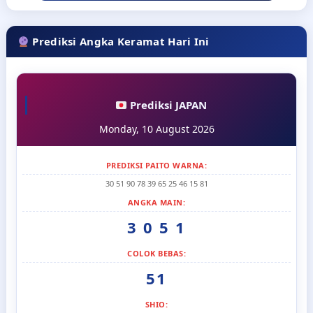
Prediksi Angka Keramat Hari Ini
Prediksi JAPAN
Monday, 10 August 2026
PREDIKSI PAITO WARNA:
30 51 90 78 39 65 25 46 15 81
ANGKA MAIN:
3 0 5 1
COLOK BEBAS:
51
SHIO: