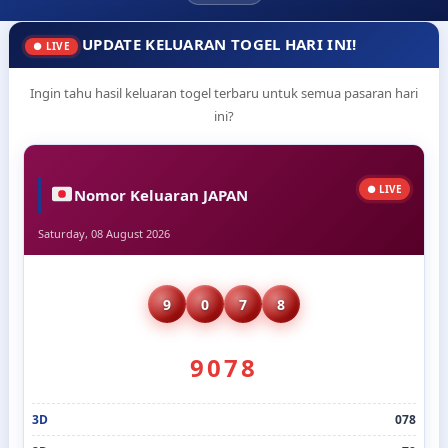
UPDATE KELUARAN TOGEL HARI INI!
● LIVE
Ingin tahu hasil keluaran togel terbaru untuk semua pasaran hari
ini?
● LIVE
Nomor Keluaran JAPAN
Saturday, 08 August 2026
9
0
7
8
9078
3D
078