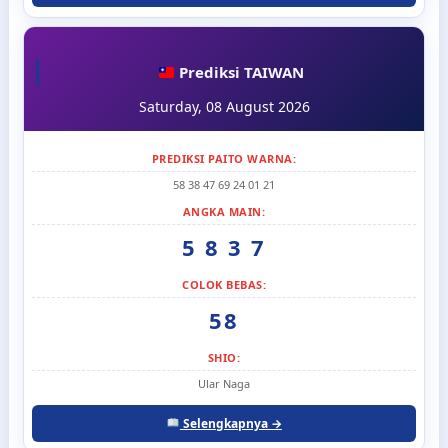
Prediksi TAIWAN
Saturday, 08 August 2026
PREDIKSI PAITO WARNA:
58 38 47 69 24 01 21
ANGKA MAIN:
5 8 3 7
COLOK BEBAS:
58
SHIO:
Ular Naga
Selengkapnya →