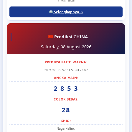
Tikus Naga
Selengkapnya →
Prediksi CHINA
Saturday, 08 August 2026
PREDIKSI PAITO WARNA:
66 99 01 19 57 61 51 44 74 07
ANGKA MAIN:
2 8 5 3
COLOK BEBAS:
28
SHIO:
Naga Kelinci