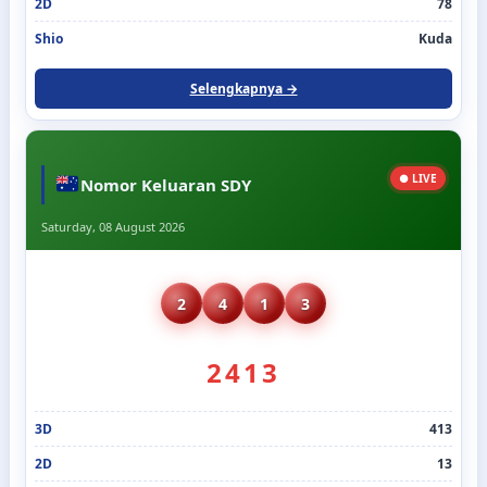
2D
78
Shio
Kuda
Selengkapnya →
● LIVE
Nomor Keluaran SDY
Saturday, 08 August 2026
2
4
1
3
2413
3D
413
2D
13