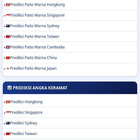
Prediksi Paito Warna Hongkong
Prediksi Paito Warna Singapore
Prediksi Paito Warna Sydney
Prediksi Paito Warna Taiwan
Prediksi Paito Warna Cambodia
Prediksi Paito Warna China
Prediksi Paito Warna Japan
PREDIKSI ANGKA KERAMAT
Prediksi Hongkong
Prediksi Singapore
Prediksi Sydney
Prediksi Taiwan