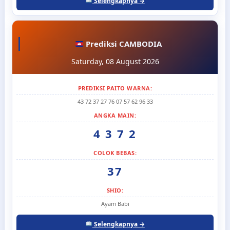
Selengkapnya →
Prediksi CAMBODIA
Saturday, 08 August 2026
PREDIKSI PAITO WARNA:
43 72 37 27 76 07 57 62 96 33
ANGKA MAIN:
4 3 7 2
COLOK BEBAS:
37
SHIO:
Ayam Babi
Selengkapnya →