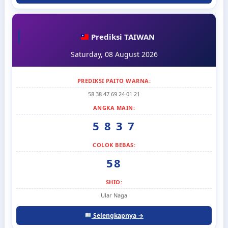
Prediksi TAIWAN
Saturday, 08 August 2026
PREDIKSI PAITO WARNA:
58 38 47 69 24 01 21
ANGKA MAIN:
5 8 3 7
COLOK BEBAS:
58
SHIO:
Ular Naga
Selengkapnya →