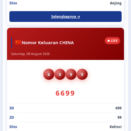
Shio
Anjing
Selengkapnya →
● LIVE
Nomor Keluaran CHINA
Saturday, 08 August 2026
6
6
9
9
6699
3D
699
2D
99
Shio
Kelinci