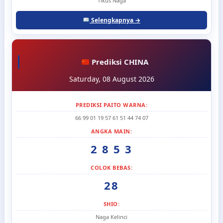
Tikus Naga
Selengkapnya →
Prediksi CHINA
Saturday, 08 August 2026
PREDIKSI PAITO WARNA:
66 99 01 19 57 61 51 44 74 07
ANGKA MAIN:
2 8 5 3
COLOK BEBAS:
28
SHIO:
Naga Kelinci