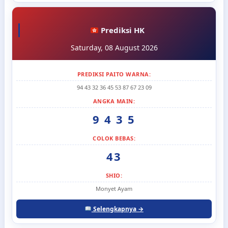
Prediksi HK
Saturday, 08 August 2026
PREDIKSI PAITO WARNA:
94 43 32 36 45 53 87 67 23 09
ANGKA MAIN:
9 4 3 5
COLOK BEBAS:
43
SHIO:
Monyet Ayam
Selengkapnya →