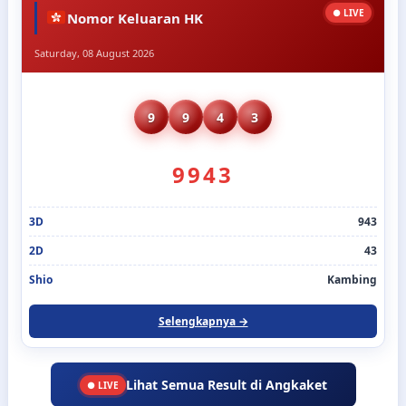
● LIVE
Nomor Keluaran HK
Saturday, 08 August 2026
9
9
4
3
9943
3D
943
2D
43
Shio
Kambing
Selengkapnya →
Lihat Semua Result di Angkaket
● LIVE