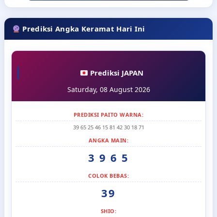
Prediksi Angka Keramat Hari Ini
Prediksi JAPAN
Saturday, 08 August 2026
PREDIKSI PAITO WARNA:
39 65 25 46 15 81 42 30 18 71
ANGKA MAIN:
3 9 6 5
COLOK BEBAS:
39
SHIO: