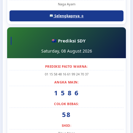
Naga Ayam
Selengkapnya →
Prediksi SDY
Saturday, 08 August 2026
PREDIKSI PAITO WARNA:
01 15 58 48 16 61 99 24 70 37
ANGKA MAIN:
1 5 8 6
COLOK BEBAS:
58
SHIO: