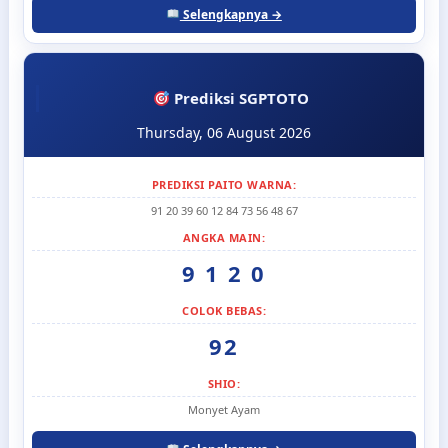
Selengkapnya →
Prediksi SGPTOTO
Thursday, 06 August 2026
PREDIKSI PAITO WARNA:
91 20 39 60 12 84 73 56 48 67
ANGKA MAIN:
9 1 2 0
COLOK BEBAS:
92
SHIO:
Monyet Ayam