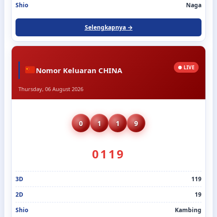
Shio
Naga
Selengkapnya →
● LIVE
Nomor Keluaran CHINA
Thursday, 06 August 2026
0
1
1
9
0119
3D
119
2D
19
Shio
Kambing