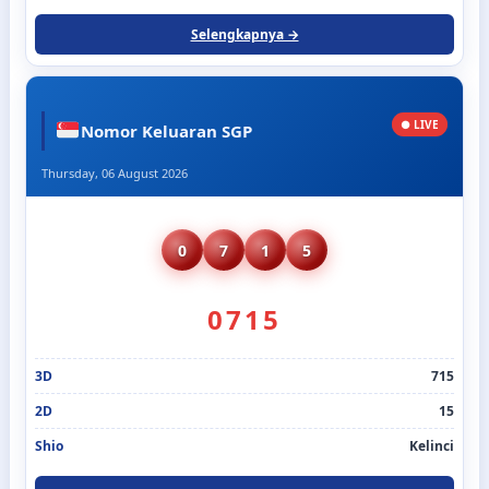
Selengkapnya →
● LIVE
Nomor Keluaran SGP
Thursday, 06 August 2026
0
7
1
5
0715
3D
715
2D
15
Shio
Kelinci