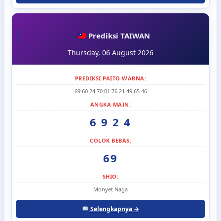
Prediksi TAIWAN
Thursday, 06 August 2026
PREDIKSI PAITO WARNA:
69 60 24 70 01 76 21 49 65 46
ANGKA MAIN:
6 9 2 4
COLOK BEBAS:
69
SHIO:
Monyet Naga
Selengkapnya →