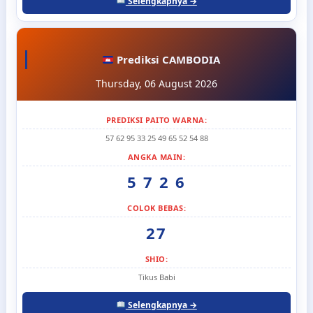
Selengkapnya →
Prediksi CAMBODIA
Thursday, 06 August 2026
PREDIKSI PAITO WARNA:
57 62 95 33 25 49 65 52 54 88
ANGKA MAIN:
5 7 2 6
COLOK BEBAS:
27
SHIO:
Tikus Babi
Selengkapnya →