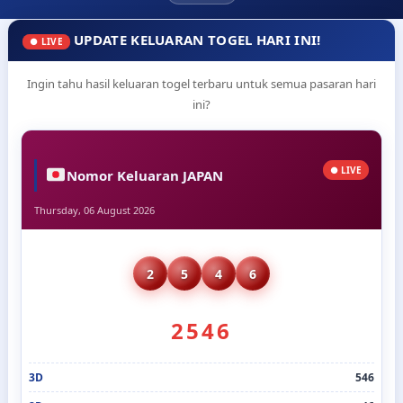
UPDATE KELUARAN TOGEL HARI INI!
● LIVE
Ingin tahu hasil keluaran togel terbaru untuk semua pasaran hari
ini?
● LIVE
Nomor Keluaran JAPAN
Thursday, 06 August 2026
2
5
4
6
2546
3D
546