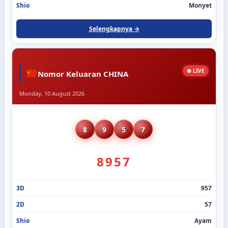
Shio
Monyet
Selengkapnya →
● LIVE
Nomor Keluaran CHINA
Monday, 10 August 2026
8
9
5
7
8957
3D
957
2D
57
Shio
Ayam