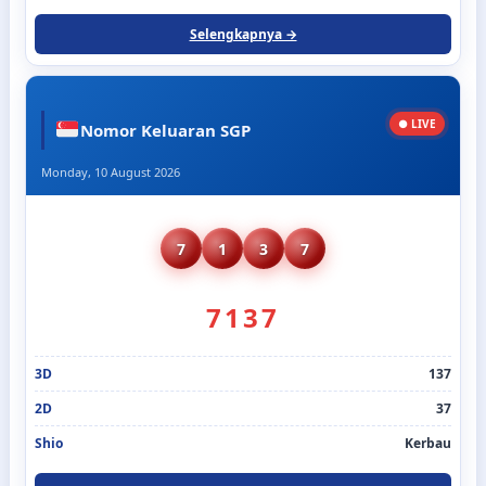
Selengkapnya →
● LIVE
Nomor Keluaran SGP
Monday, 10 August 2026
7
1
3
7
7137
3D
137
2D
37
Shio
Kerbau