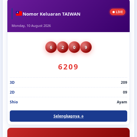
● LIVE
Nomor Keluaran TAIWAN
Monday, 10 August 2026
6
2
0
9
6209
3D
209
2D
09
Shio
Ayam
Selengkapnya →