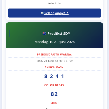
Kelinci Ular
Selengkapnya →
Prediksi SDY
Monday, 10 August 2026
PREDIKSI PAITO WARNA:
80 82 24 13 01 58 48 16 61 99
ANGKA MAIN:
8 2 4 1
COLOK BEBAS:
82
SHIO: