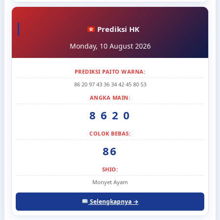
Prediksi HK
Monday, 10 August 2026
PREDIKSI PAITO WARNA:
86 20 97 43 36 34 42 45 80 53
ANGKA MAIN:
8 6 2 0
COLOK BEBAS:
86
SHIO:
Monyet Ayam
Selengkapnya →