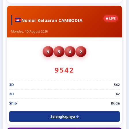
● LIVE
Nomor Keluaran CAMBODIA
Monday, 10 August 2026
9
5
4
2
9542
3D
542
2D
42
Shio
Kuda
Selengkapnya →