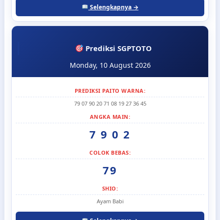
Selengkapnya →
Prediksi SGPTOTO
Monday, 10 August 2026
PREDIKSI PAITO WARNA:
79 07 90 20 71 08 19 27 36 45
ANGKA MAIN:
7 9 0 2
COLOK BEBAS:
79
SHIO:
Ayam Babi