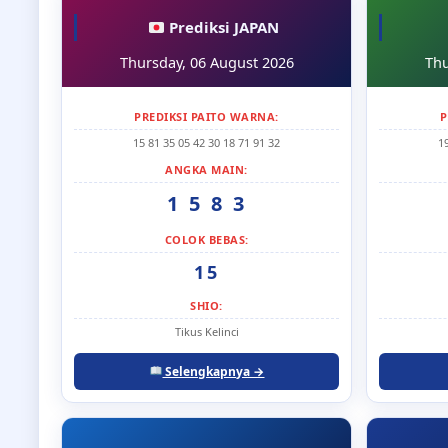
Prediksi JAPAN
Thursday, 06 August 2026
Thu
PREDIKSI PAITO WARNA:
P
15 81 35 05 42 30 18 71 91 32
1
ANGKA MAIN:
1 5 8 3
COLOK BEBAS:
15
SHIO:
Tikus Kelinci
Selengkapnya →