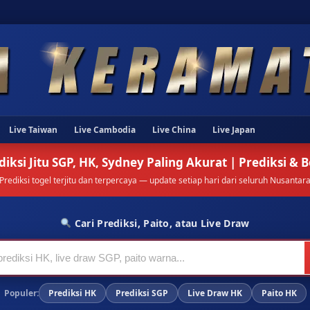
Live Taiwan
Live Cambodia
Live China
Live Japan
iksi Jitu SGP, HK, Sydney Paling Akurat | Prediksi & 
Prediksi togel terjitu dan terpercaya — update setiap hari dari seluruh Nusantar
Cari Prediksi, Paito, atau Live Draw
Populer:
Prediksi HK
Prediksi SGP
Live Draw HK
Paito HK