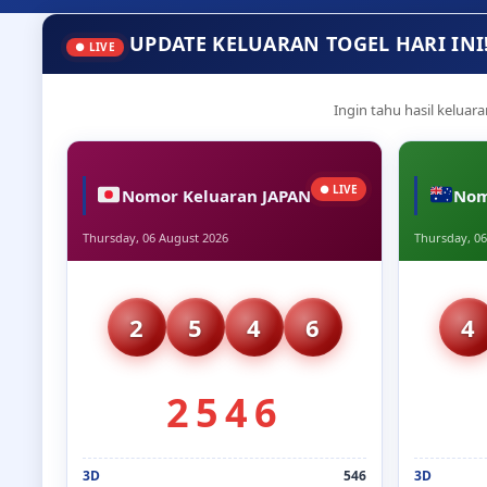
UPDATE KELUARAN TOGEL HARI INI
● LIVE
Ingin tahu hasil keluar
● LIVE
Nomor Keluaran JAPAN
Nom
Thursday, 06 August 2026
Thursday, 0
2
5
4
6
4
2546
3D
546
3D