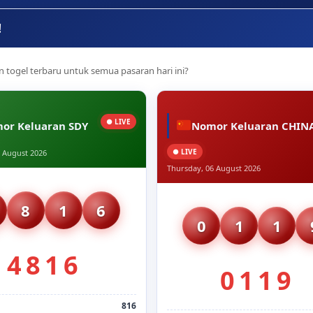
!
an togel terbaru untuk semua pasaran hari ini?
● LIVE
or Keluaran SDY
Nomor Keluaran CHIN
● LIVE
6 August 2026
Thursday, 06 August 2026
8
1
6
0
1
1
4816
0119
816