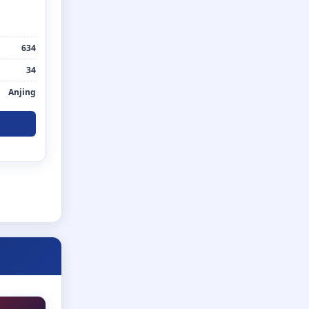
634
34
Anjing