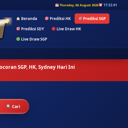
Selamat datang! Prediksi SGP, HK, Sydney terleng
17:22:43
Thursday, 06 August 2026
Beranda
Prediksi HK
Prediksi SGP
Prediksi SDY
Live Draw HK
Live Draw SGP
Bocoran SGP, HK, Sydney Hari Ini
a
Cari