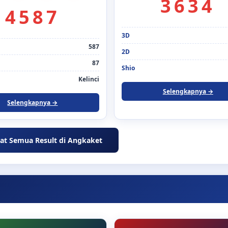
3634
4587
3D
587
2D
87
Shio
Kelinci
Selengkapnya →
Selengkapnya →
hat Semua Result di Angkaket