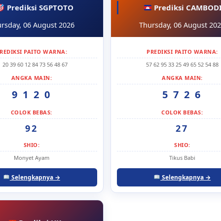
Prediksi SGPTOTO
Prediksi CAMBOD
rsday, 06 August 2026
Thursday, 06 August 20
REDIKSI PAITO WARNA:
PREDIKSI PAITO WARNA:
1 20 39 60 12 84 73 56 48 67
57 62 95 33 25 49 65 52 54 88
ANGKA MAIN:
ANGKA MAIN:
9 1 2 0
5 7 2 6
COLOK BEBAS:
COLOK BEBAS:
92
27
SHIO:
SHIO:
Monyet Ayam
Tikus Babi
Selengkapnya →
Selengkapnya →