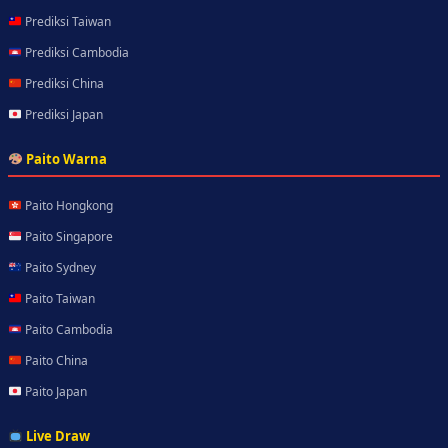
Prediksi Taiwan
Prediksi Cambodia
Prediksi China
Prediksi Japan
Paito Warna
Paito Hongkong
Paito Singapore
Paito Sydney
Paito Taiwan
Paito Cambodia
Paito China
Paito Japan
Live Draw