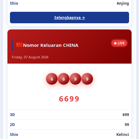
Shio
Anjing
Selengkapnya →
● LIVE
Nomor Keluaran CHINA
Friday, 07 August 2026
6
6
9
9
6699
3D
699
2D
99
Shio
Kelinci