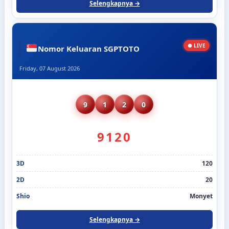
Selengkapnya →
● LIVE
Nomor Keluaran SGPTOTO
Friday, 07 August 2026
9
1
2
0
9120
3D
120
2D
20
Shio
Monyet
Selengkapnya →