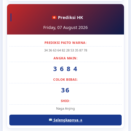
Prediksi HK
Friday, 07 August 2026
PREDIKSI PAITO WARNA:
34 36 63 64 82 28 53 35 87 78
ANGKA MAIN:
3 6 8 4
COLOK BEBAS:
36
SHIO:
Naga Anjing
Selengkapnya →