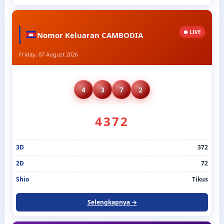
● LIVE
Nomor Keluaran CAMBODIA
Friday, 07 August 2026
4
3
7
2
4372
3D
372
2D
72
Shio
Tikus
Selengkapnya →