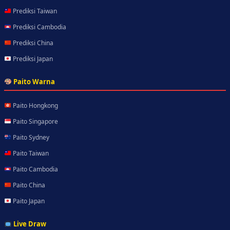
Prediksi Taiwan
Prediksi Cambodia
Prediksi China
Prediksi Japan
Paito Warna
Paito Hongkong
Paito Singapore
Paito Sydney
Paito Taiwan
Paito Cambodia
Paito China
Paito Japan
Live Draw