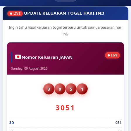
UPDATE KELUARAN TOGEL HARI INI!
● LIVE
Ingin tahu hasil keluaran togel terbaru untuk semua pasaran hari
ini?
● LIVE
Nomor Keluaran JAPAN
Sunday, 09 August 2026
3
0
5
1
3051
3D
051