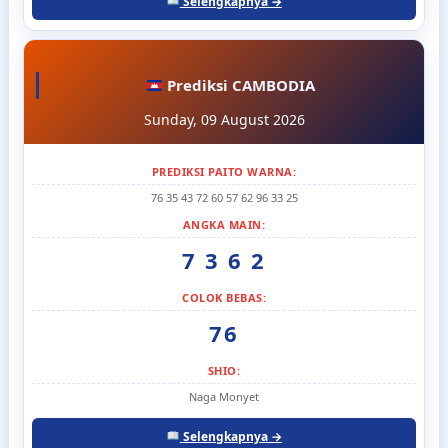
Selengkapnya →
Prediksi CAMBODIA
Sunday, 09 August 2026
PREDIKSI PAITO WARNA:
76 35 43 72 60 57 62 96 33 25
ANGKA MAIN:
7 3 6 2
COLOK BEBAS:
76
SHIO:
Naga Monyet
Selengkapnya →