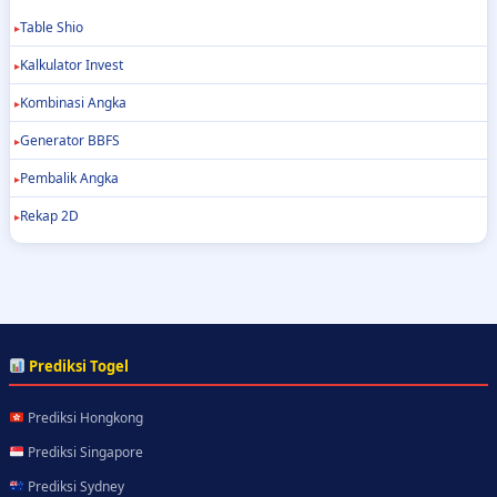
Table Shio
Kalkulator Invest
Kombinasi Angka
Generator BBFS
Pembalik Angka
Rekap 2D
Prediksi Togel
Prediksi Hongkong
Prediksi Singapore
Prediksi Sydney