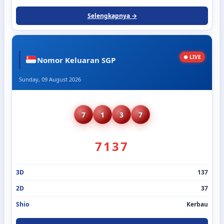
Selengkapnya →
● LIVE
Nomor Keluaran SGP
Sunday, 09 August 2026
7
1
3
7
7137
3D
137
2D
37
Shio
Kerbau