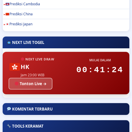
Prediksi Cambodia
Prediksi China
Prediksi Japan
NEXT LIVE TOGEL
NEXT LIVE DRAW
MULAI DALAM
HK
00:41:23
Jam 23:00 WIB
Tonton Live →
KOMENTAR TERBARU
TOOLS KERAMAT