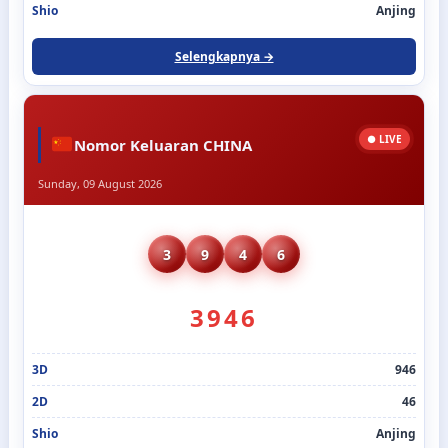
Shio
Anjing
Selengkapnya →
● LIVE
Nomor Keluaran CHINA
Sunday, 09 August 2026
3
9
4
6
3946
3D
946
2D
46
Shio
Anjing