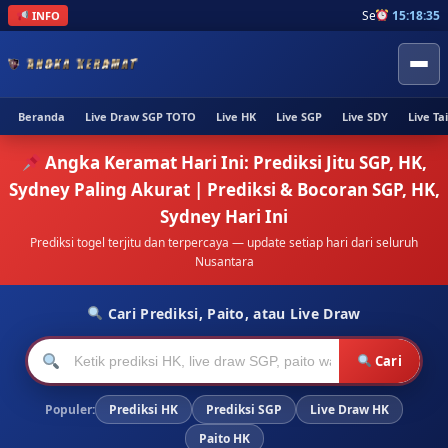
Selamat datang! Pr
15:18:36
INFO
Beranda
Live Draw SGP TOTO
Live HK
Live SGP
Live SDY
Live T
Angka Keramat Hari Ini: Prediksi Jitu SGP, HK,
Sydney Paling Akurat | Prediksi & Bocoran SGP, HK,
Sydney Hari Ini
Prediksi togel terjitu dan terpercaya — update setiap hari dari seluruh
Nusantara
Cari Prediksi, Paito, atau Live Draw
Cari
Populer:
Prediksi HK
Prediksi SGP
Live Draw HK
Paito HK