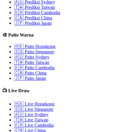
🇦🇺 Prediksi Sydney
🇹🇼 Prediksi Taiwan
🇰🇭 Prediksi Cambodia
🇨🇳 Prediksi China
🇯🇵 Prediksi Japan
🎨 Paito Warna
🇭🇰 Paito Hongkong
🇸🇬 Paito Singapore
🇦🇺 Paito Sydney
🇹🇼 Paito Taiwan
🇰🇭 Paito Cambodia
🇨🇳 Paito China
🇯🇵 Paito Japan
📺 Live Draw
🇭🇰 Live Hongkong
🇸🇬 Live Singapore
🇦🇺 Live Sydney
🇹🇼 Live Taiwan
🇰🇭 Live Cambodia
🇨🇳 Live China