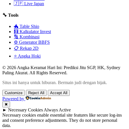
🇯🇵 Live Japan
🔧 Tools
🐲 Table Shio
🧮 Kalkulator Invest
🔢 Kombinasi
⚙️ Generator BBFS
📋 Rekap 2D
⭐ Angka Hoki
© 2026 Angka Keramat Hari Ini: Prediksi Jitu SGP, HK, Sydney
Paling Akurat. All Rights Reserved.
Situs ini hanya untuk hiburan. Bermain judi dengan bijak.
Customize
Reject All
Accept All
Powered by
✖
►
Necessary Cookies
Always Active
Necessary cookies enable essential site features like secure log-ins
and consent preference adjustments. They do not store personal
data.