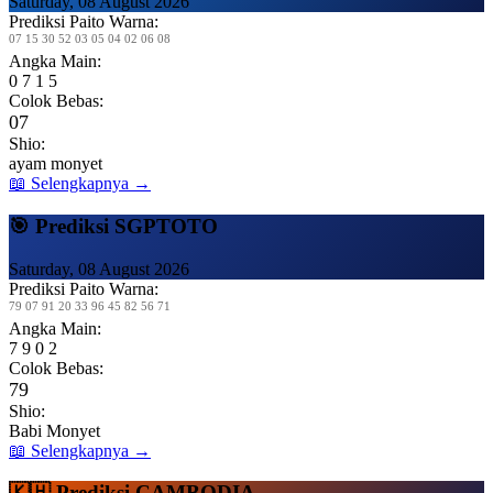
Saturday, 08 August 2026
Prediksi Paito Warna:
07 15 30 52 03 05 04 02 06 08
Angka Main:
0 7 1 5
Colok Bebas:
07
Shio:
ayam monyet
📖 Selengkapnya →
🎯 Prediksi SGPTOTO
Saturday, 08 August 2026
Prediksi Paito Warna:
79 07 91 20 33 96 45 82 56 71
Angka Main:
7 9 0 2
Colok Bebas:
79
Shio:
Babi Monyet
📖 Selengkapnya →
🇰🇭 Prediksi CAMBODIA