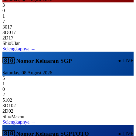
3
0
1
7
3017
3D
017
2D
17
Shio
Ular
Selengkapnya →
🇸🇬
Nomor Keluaran SGP
● LIVE
Saturday, 08 August 2026
5
1
0
2
5102
3D
102
2D
02
Shio
Macan
Selengkapnya →
🇸🇬
Nomor Keluaran SGPTOTO
● LIVE