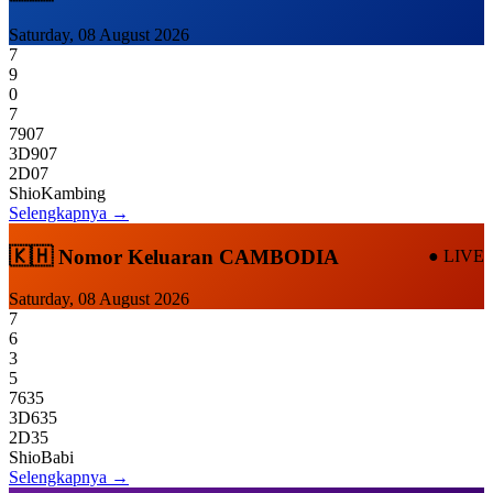
Saturday, 08 August 2026
7
9
0
7
7907
3D
907
2D
07
Shio
Kambing
Selengkapnya →
🇰🇭
Nomor Keluaran CAMBODIA
● LIVE
Saturday, 08 August 2026
7
6
3
5
7635
3D
635
2D
35
Shio
Babi
Selengkapnya →