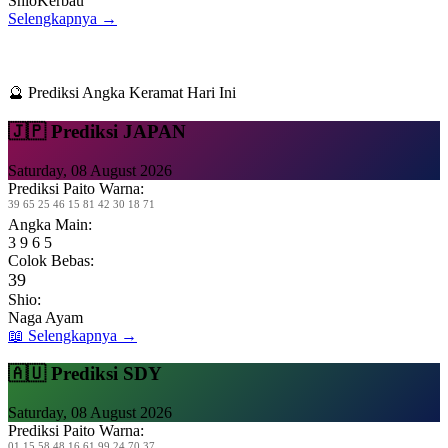
Shio
Kerbau
Selengkapnya →
● LIVE
Lihat Semua Result di Angkaket
🔮 Prediksi Angka Keramat Hari Ini
🇯🇵 Prediksi JAPAN
Saturday, 08 August 2026
Prediksi Paito Warna:
39 65 25 46 15 81 42 30 18 71
Angka Main:
3 9 6 5
Colok Bebas:
39
Shio:
Naga Ayam
📖 Selengkapnya →
🇦🇺 Prediksi SDY
Saturday, 08 August 2026
Prediksi Paito Warna:
01 15 58 48 16 61 99 24 70 37