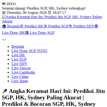
📢 INFO
Selamat datang! Prediksi SGP, HK, Sydney terlengkap!
📅 Thursday, 06 August 2026
⏰ 18:47:17
🏠 Beranda
🎯 Prediksi HK
🎯 Prediksi SGP
🎯 Prediksi SDY
🔴
Live Draw HK
🟢 Live Draw SGP
Beranda
Live Draw SGP TOTO
Live HK
Live SGP
Live SDY
Live Taiwan
Live Cambodia
Live China
Live Japan
📌 Angka Keramat Hari Ini: Prediksi Jitu
SGP, HK, Sydney Paling Akurat |
Prediksi & Bocoran SGP, HK, Sydney