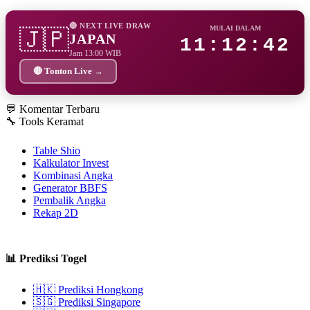
🔴 NEXT LIVE DRAW
MULAI DALAM
🇯🇵
JAPAN
11:12:42
Jam 13:00 WIB
🔴 Tonton Live →
💬 Komentar Terbaru
🔧 Tools Keramat
Table Shio
Kalkulator Invest
Kombinasi Angka
Generator BBFS
Pembalik Angka
Rekap 2D
📊 Prediksi Togel
🇭🇰 Prediksi Hongkong
🇸🇬 Prediksi Singapore