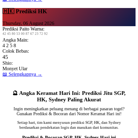
🇭🇰 Prediksi HK
Thursday, 06 August 2026
Prediksi Paito Warna:
42 45 80 53 00 87 67 23 72 92
Angka Main:
4 2 5 8
Colok Bebas:
45
Shio:
Monyet Ular
📖 Selengkapnya →
🔮 Angka Keramat Hari Ini: Prediksi Jitu SGP,
HK, Sydney Paling Akurat
Ingin meningkatkan peluang menang di berbagai pasaran togel?
Gunakan Prediksi & Bocoran dari Nomor Keramat Hari ini!
Setiap hari, tim kami menyusun prediksi SGP, HK, dan Sydney
berdasarkan pendekatan logis dan masukan dari komunitas.
Prediksi
&
Bocoran
SGP
,
HK
,
Sydney
Hari ini