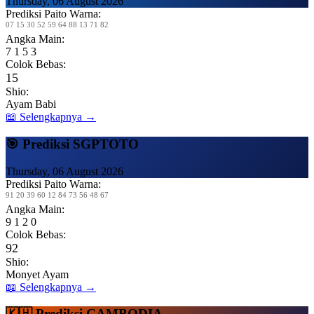
Thursday, 06 August 2026
Prediksi Paito Warna:
07 15 30 52 59 64 88 13 71 82
Angka Main:
7 1 5 3
Colok Bebas:
15
Shio:
Ayam Babi
📖 Selengkapnya →
🎯 Prediksi SGPTOTO
Thursday, 06 August 2026
Prediksi Paito Warna:
91 20 39 60 12 84 73 56 48 67
Angka Main:
9 1 2 0
Colok Bebas:
92
Shio:
Monyet Ayam
📖 Selengkapnya →
🇰🇭 Prediksi CAMBODIA