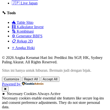
🇯🇵 Live Japan
🔧 Tools
🐲 Table Shio
🧮 Kalkulator Invest
🔢 Kombinasi
⚙️ Generator BBFS
📋 Rekap 2D
⭐ Angka Hoki
© 2026 Angka Keramat Hari Ini: Prediksi Jitu SGP, HK, Sydney
Paling Akurat. All Rights Reserved.
Situs ini hanya untuk hiburan. Bermain judi dengan bijak.
Customize
Reject All
Accept All
Powered by
✖
►
Necessary Cookies
Always Active
Necessary cookies enable essential site features like secure log-ins
and consent preference adjustments. They do not store personal
data.