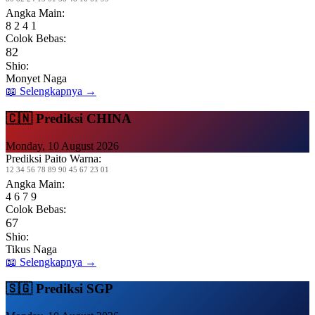
Angka Main:
8 2 4 1
Colok Bebas:
82
Shio:
Monyet Naga
📖 Selengkapnya →
🇨🇳 Prediksi CHINA
Monday, 10 August 2026
Prediksi Paito Warna:
12 34 56 78 89 90 45 67 23 01
Angka Main:
4 6 7 9
Colok Bebas:
67
Shio:
Tikus Naga
📖 Selengkapnya →
🇸🇬 Prediksi SGP