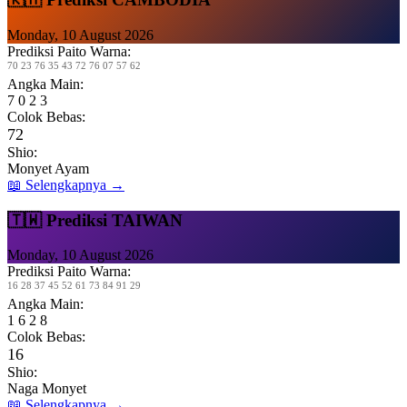
Monday, 10 August 2026
Prediksi Paito Warna:
70 23 76 35 43 72 76 07 57 62
Angka Main:
7 0 2 3
Colok Bebas:
72
Shio:
Monyet Ayam
📖 Selengkapnya →
🇹🇼 Prediksi TAIWAN
Monday, 10 August 2026
Prediksi Paito Warna:
16 28 37 45 52 61 73 84 91 29
Angka Main:
1 6 2 8
Colok Bebas:
16
Shio:
Naga Monyet
📖 Selengkapnya →