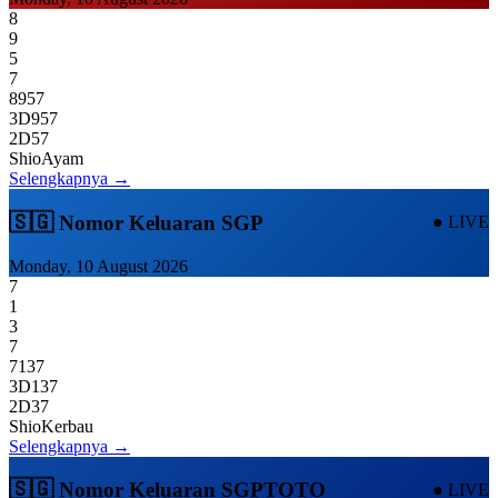
8
9
5
7
8957
3D
957
2D
57
Shio
Ayam
Selengkapnya →
🇸🇬
Nomor Keluaran SGP
● LIVE
Monday, 10 August 2026
7
1
3
7
7137
3D
137
2D
37
Shio
Kerbau
Selengkapnya →
🇸🇬
Nomor Keluaran SGPTOTO
● LIVE