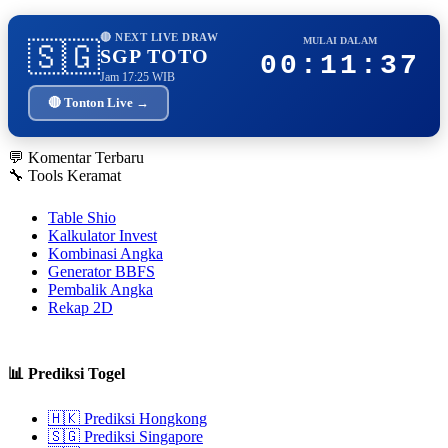
🔴 NEXT LIVE DRAW
MULAI DALAM
🇸🇬
SGP TOTO
00:11:37
Jam 17:25 WIB
🔴 Tonton Live →
💬 Komentar Terbaru
🔧 Tools Keramat
Table Shio
Kalkulator Invest
Kombinasi Angka
Generator BBFS
Pembalik Angka
Rekap 2D
📊 Prediksi Togel
🇭🇰 Prediksi Hongkong
🇸🇬 Prediksi Singapore