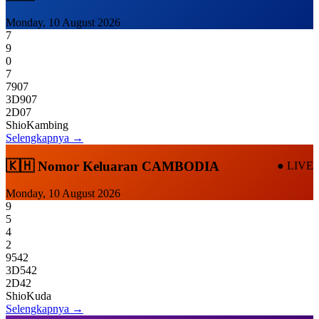
Monday, 10 August 2026
7
9
0
7
7907
3D
907
2D
07
Shio
Kambing
Selengkapnya →
🇰🇭
Nomor Keluaran CAMBODIA
● LIVE
Monday, 10 August 2026
9
5
4
2
9542
3D
542
2D
42
Shio
Kuda
Selengkapnya →