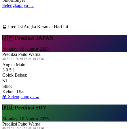
Shio
Monyet
Selengkapnya →
● LIVE
Lihat Semua Result di Angkaket
🔮 Prediksi Angka Keramat Hari Ini
🇯🇵 Prediksi JAPAN
Monday, 10 August 2026
Prediksi Paito Warna:
30 51 90 78 39 65 25 46 15 81
Angka Main:
3 0 5 1
Colok Bebas:
51
Shio:
Kelinci Ular
📖 Selengkapnya →
🇦🇺 Prediksi SDY
Monday, 10 August 2026
Prediksi Paito Warna:
80 82 24 13 01 58 48 16 61 99