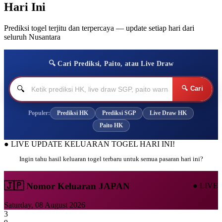
Hari Ini
Prediksi togel terjitu dan terpercaya — update setiap hari dari
seluruh Nusantara
🔍 Cari Prediksi, Paito, atau Live Draw
🔍
🔍 Cari
Populer:
Prediksi HK
Prediksi SGP
Live Draw HK
Paito HK
● LIVE
UPDATE KELUARAN TOGEL HARI INI!
Ingin tahu hasil keluaran togel terbaru untuk semua pasaran hari ini?
🇯🇵
Nomor Keluaran JAPAN
● LIVE
Saturday, 08 August 2026
3