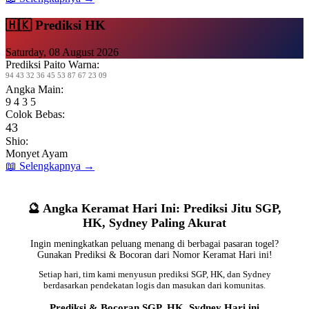
🇭🇰 Prediksi HK
Saturday, 08 August 2026
Prediksi Paito Warna:
94 43 32 36 45 53 87 67 23 09
Angka Main:
9 4 3 5
Colok Bebas:
43
Shio:
Monyet Ayam
📖 Selengkapnya →
🔮 Angka Keramat Hari Ini: Prediksi Jitu SGP,
HK, Sydney Paling Akurat
Ingin meningkatkan peluang menang di berbagai pasaran togel?
Gunakan Prediksi & Bocoran dari Nomor Keramat Hari ini!
Setiap hari, tim kami menyusun prediksi SGP, HK, dan Sydney
berdasarkan pendekatan logis dan masukan dari komunitas.
Prediksi
&
Bocoran
SGP
,
HK
,
Sydney
Hari ini