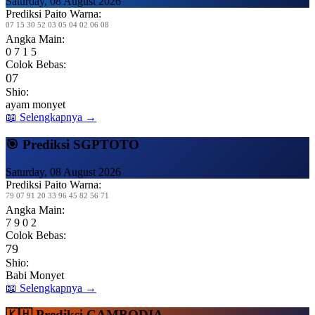
Saturday, 08 August 2026
Prediksi Paito Warna:
07 15 30 52 03 05 04 02 06 08
Angka Main:
0 7 1 5
Colok Bebas:
07
Shio:
ayam monyet
📖 Selengkapnya →
🎯 Prediksi SGPTOTO
Saturday, 08 August 2026
Prediksi Paito Warna:
79 07 91 20 33 96 45 82 56 71
Angka Main:
7 9 0 2
Colok Bebas:
79
Shio:
Babi Monyet
📖 Selengkapnya →
🇰🇭 Prediksi CAMBODIA