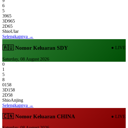
9
6
5
3965
3D
965
2D
65
Shio
Ular
Selengkapnya →
🇦🇺
Nomor Keluaran SDY
● LIVE
Saturday, 08 August 2026
0
1
5
8
0158
3D
158
2D
58
Shio
Anjing
Selengkapnya →
🇨🇳
Nomor Keluaran CHINA
● LIVE
Saturday, 08 August 2026