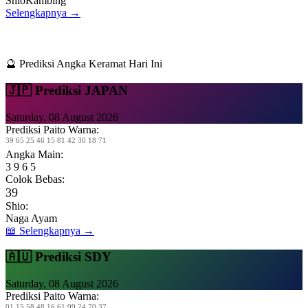
Shio
Kambing
Selengkapnya →
● LIVE
Lihat Semua Result di Angkaket
🔮 Prediksi Angka Keramat Hari Ini
🇯🇵 Prediksi JAPAN
Saturday, 08 August 2026
Prediksi Paito Warna:
39 65 25 46 15 81 42 30 18 71
Angka Main:
3 9 6 5
Colok Bebas:
39
Shio:
Naga Ayam
📖 Selengkapnya →
🇦🇺 Prediksi SDY
Saturday, 08 August 2026
Prediksi Paito Warna:
01 15 58 48 16 61 99 24 70 37