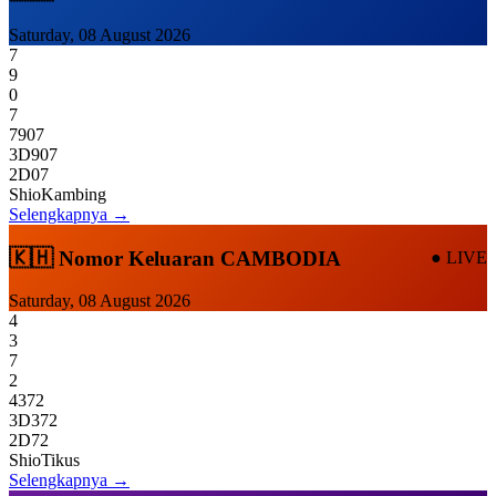
Saturday, 08 August 2026
7
9
0
7
7907
3D
907
2D
07
Shio
Kambing
Selengkapnya →
🇰🇭
Nomor Keluaran CAMBODIA
● LIVE
Saturday, 08 August 2026
4
3
7
2
4372
3D
372
2D
72
Shio
Tikus
Selengkapnya →