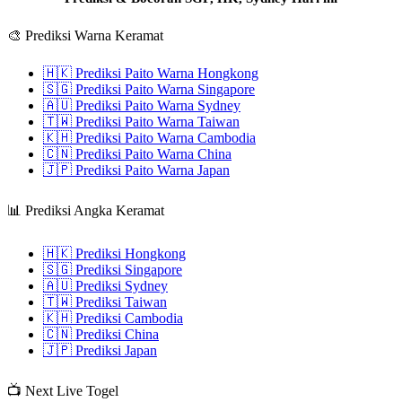
🎨 Prediksi Warna Keramat
🇭🇰 Prediksi Paito Warna Hongkong
🇸🇬 Prediksi Paito Warna Singapore
🇦🇺 Prediksi Paito Warna Sydney
🇹🇼 Prediksi Paito Warna Taiwan
🇰🇭 Prediksi Paito Warna Cambodia
🇨🇳 Prediksi Paito Warna China
🇯🇵 Prediksi Paito Warna Japan
📊 Prediksi Angka Keramat
🇭🇰 Prediksi Hongkong
🇸🇬 Prediksi Singapore
🇦🇺 Prediksi Sydney
🇹🇼 Prediksi Taiwan
🇰🇭 Prediksi Cambodia
🇨🇳 Prediksi China
🇯🇵 Prediksi Japan
📺 Next Live Togel