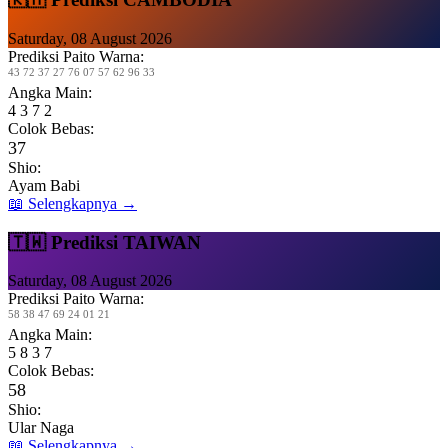
Saturday, 08 August 2026
Prediksi Paito Warna:
43 72 37 27 76 07 57 62 96 33
Angka Main:
4 3 7 2
Colok Bebas:
37
Shio:
Ayam Babi
📖 Selengkapnya →
🇹🇼 Prediksi TAIWAN
Saturday, 08 August 2026
Prediksi Paito Warna:
58 38 47 69 24 01 21
Angka Main:
5 8 3 7
Colok Bebas:
58
Shio:
Ular Naga
📖 Selengkapnya →