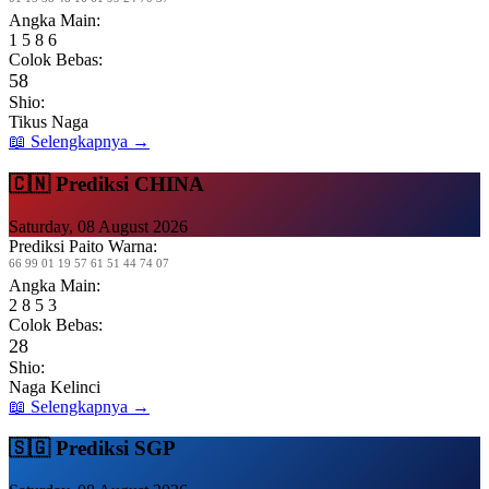
Angka Main:
1 5 8 6
Colok Bebas:
58
Shio:
Tikus Naga
📖 Selengkapnya →
🇨🇳 Prediksi CHINA
Saturday, 08 August 2026
Prediksi Paito Warna:
66 99 01 19 57 61 51 44 74 07
Angka Main:
2 8 5 3
Colok Bebas:
28
Shio:
Naga Kelinci
📖 Selengkapnya →
🇸🇬 Prediksi SGP