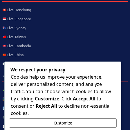
Live Hongkong
Live Singapore
Live Sydney
Live Taiwan
Live Cambodia
Live China
Live Japan
We respect your privacy
Cookies help us improve your experience,
Tools
deliver personalized content, and analyze
Table Shio
traffic. You can choose which cookies to allow
by clicking
Customize
. Click
Accept All
to
Kalkulator Invest
consent or
Reject All
to decline non-essential
Kombinasi
cookies.
Generator BBFS
Customize
Rekap 2D