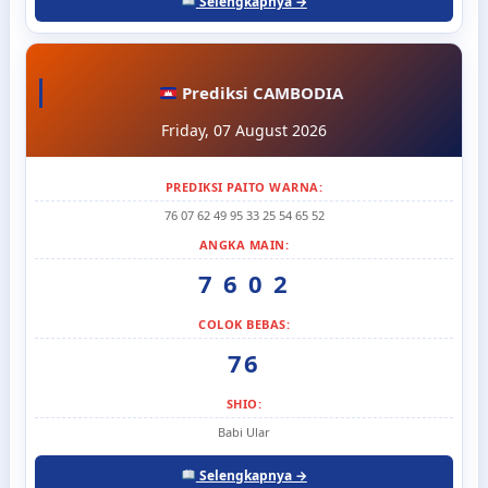
Selengkapnya →
Prediksi CAMBODIA
Friday, 07 August 2026
PREDIKSI PAITO WARNA:
76 07 62 49 95 33 25 54 65 52
ANGKA MAIN:
7 6 0 2
COLOK BEBAS:
76
SHIO:
Babi Ular
Selengkapnya →