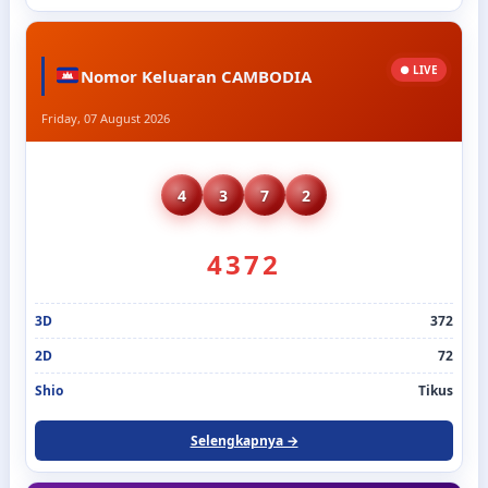
● LIVE
Nomor Keluaran CAMBODIA
Friday, 07 August 2026
4
3
7
2
4372
3D
372
2D
72
Shio
Tikus
Selengkapnya →