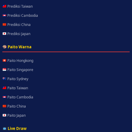
Prediksi Taiwan
Prediksi Cambodia
Prediksi China
Prediksi Japan
Paito Warna
Paito Hongkong
Paito Singapore
Paito Sydney
Paito Taiwan
Paito Cambodia
Paito China
Paito Japan
Live Draw