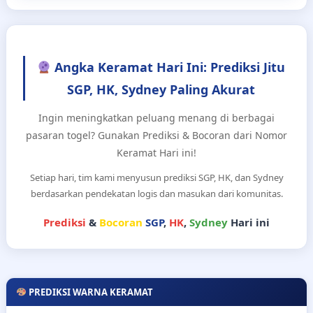
Angka Keramat Hari Ini: Prediksi Jitu
SGP, HK, Sydney Paling Akurat
Ingin meningkatkan peluang menang di berbagai
pasaran togel? Gunakan Prediksi & Bocoran dari Nomor
Keramat Hari ini!
Setiap hari, tim kami menyusun prediksi SGP, HK, dan Sydney
berdasarkan pendekatan logis dan masukan dari komunitas.
Prediksi
&
Bocoran
SGP
,
HK
,
Sydney
Hari ini
PREDIKSI WARNA KERAMAT