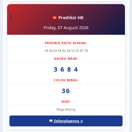
Prediksi HK
Friday, 07 August 2026
PREDIKSI PAITO WARNA:
34 36 63 64 82 28 53 35 87 78
ANGKA MAIN:
3 6 8 4
COLOK BEBAS:
36
SHIO:
Naga Anjing
Selengkapnya →