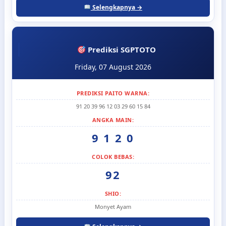
Selengkapnya →
Prediksi SGPTOTO
Friday, 07 August 2026
PREDIKSI PAITO WARNA:
91 20 39 96 12 03 29 60 15 84
ANGKA MAIN:
9 1 2 0
COLOK BEBAS:
92
SHIO:
Monyet Ayam