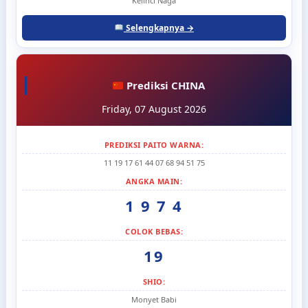
Kelinci Naga
Selengkapnya →
Prediksi CHINA
Friday, 07 August 2026
PREDIKSI PAITO WARNA:
11 19 17 61 44 07 68 94 51 75
ANGKA MAIN:
1 9 7 4
COLOK BEBAS:
19
SHIO:
Monyet Babi