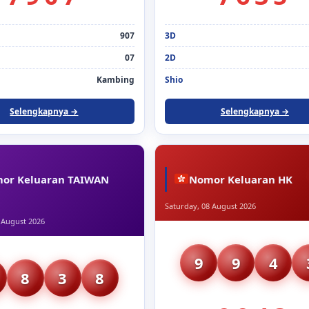
907
3D
07
2D
Kambing
Shio
Selengkapnya →
Selengkapnya →
or Keluaran TAIWAN
Nomor Keluaran HK
Saturday, 08 August 2026
 August 2026
9
9
4
8
3
8