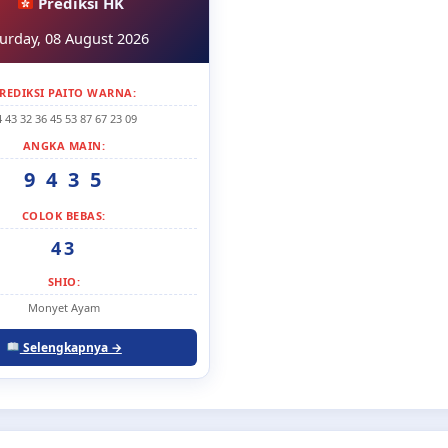
Prediksi HK
urday, 08 August 2026
REDIKSI PAITO WARNA:
4 43 32 36 45 53 87 67 23 09
ANGKA MAIN:
9 4 3 5
COLOK BEBAS:
43
SHIO:
Monyet Ayam
Selengkapnya →