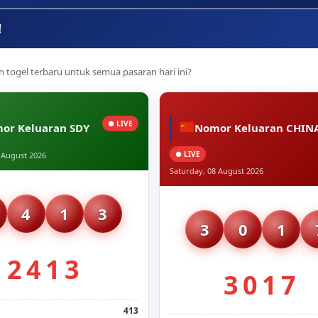
!
an togel terbaru untuk semua pasaran hari ini?
● LIVE
or Keluaran SDY
Nomor Keluaran CHIN
● LIVE
 August 2026
Saturday, 08 August 2026
4
1
3
3
0
1
2413
3017
413