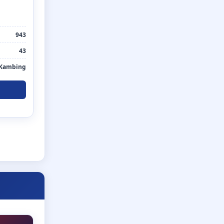
943
43
Kambing