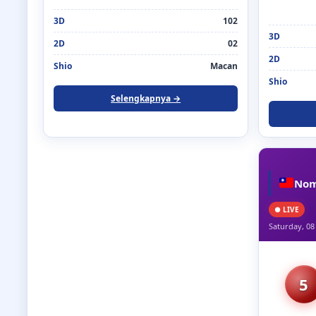
3D
102
3D
2D
02
2D
Shio
Macan
Shio
Selengkapnya →
Nom
● LIVE
Saturday, 08
5