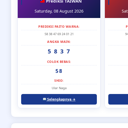
Prediksi TAIWAN
Saturday, 08 August 2026
Sat
PREDIKSI PAITO WARNA:
P
58 38 47 69 24 01 21
9
ANGKA MAIN:
5 8 3 7
COLOK BEBAS:
58
SHIO:
Ular Naga
Selengkapnya →