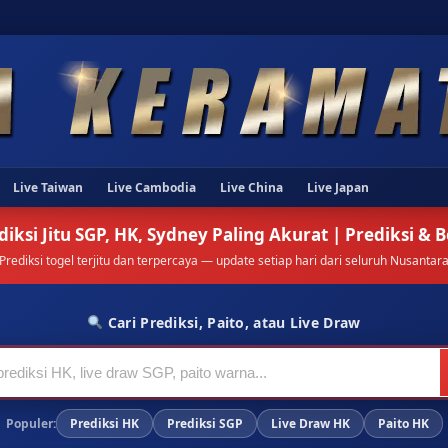
Live Taiwan
Live Cambodia
Live China
Live Japan
iksi Jitu SGP, HK, Sydney Paling Akurat | Prediksi & 
Prediksi togel terjitu dan terpercaya — update setiap hari dari seluruh Nusantar
Cari Prediksi, Paito, atau Live Draw
Populer:
Prediksi HK
Prediksi SGP
Live Draw HK
Paito HK