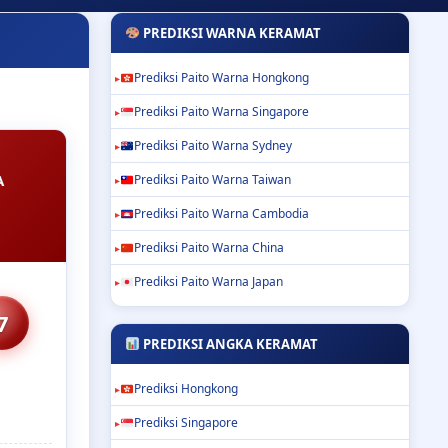
PREDIKSI WARNA KERAMAT
Prediksi Paito Warna Hongkong
Prediksi Paito Warna Singapore
Prediksi Paito Warna Sydney
A
Prediksi Paito Warna Taiwan
Prediksi Paito Warna Cambodia
Prediksi Paito Warna China
Prediksi Paito Warna Japan
7
PREDIKSI ANGKA KERAMAT
Prediksi Hongkong
Prediksi Singapore