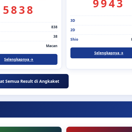
9943
5838
3D
838
2D
38
Shio
Macan
Selengkapnya →
Selengkapnya →
hat Semua Result di Angkaket