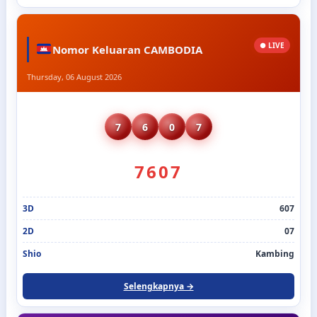
● LIVE
Nomor Keluaran CAMBODIA
Thursday, 06 August 2026
7
6
0
7
7607
3D
607
2D
07
Shio
Kambing
Selengkapnya →