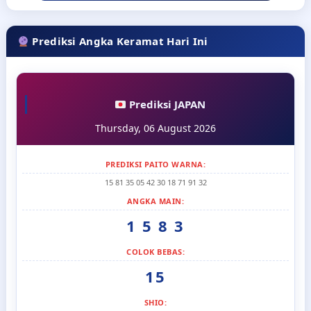
Prediksi Angka Keramat Hari Ini
Prediksi JAPAN
Thursday, 06 August 2026
PREDIKSI PAITO WARNA:
15 81 35 05 42 30 18 71 91 32
ANGKA MAIN:
1 5 8 3
COLOK BEBAS:
15
SHIO: