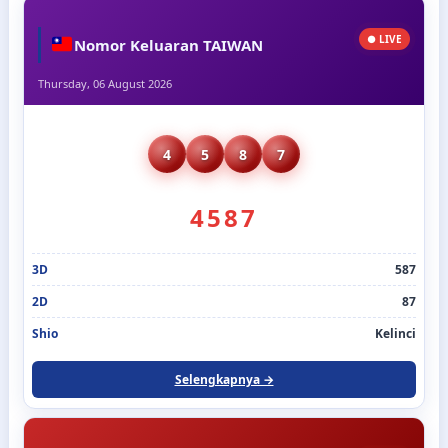
● LIVE
Nomor Keluaran TAIWAN
Thursday, 06 August 2026
4
5
8
7
4587
3D
587
2D
87
Shio
Kelinci
Selengkapnya →