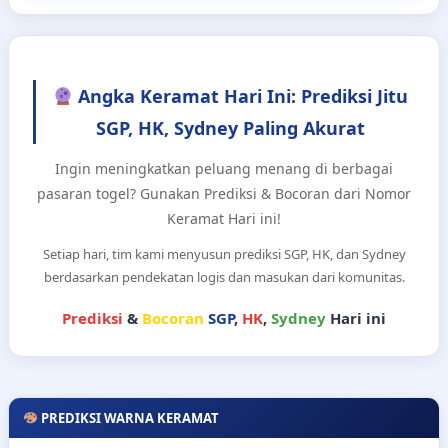
Angka Keramat Hari Ini: Prediksi Jitu
SGP, HK, Sydney Paling Akurat
Ingin meningkatkan peluang menang di berbagai
pasaran togel? Gunakan Prediksi & Bocoran dari Nomor
Keramat Hari ini!
Setiap hari, tim kami menyusun prediksi SGP, HK, dan Sydney
berdasarkan pendekatan logis dan masukan dari komunitas.
Prediksi
&
Bocoran
SGP
,
HK
,
Sydney
Hari ini
PREDIKSI WARNA KERAMAT