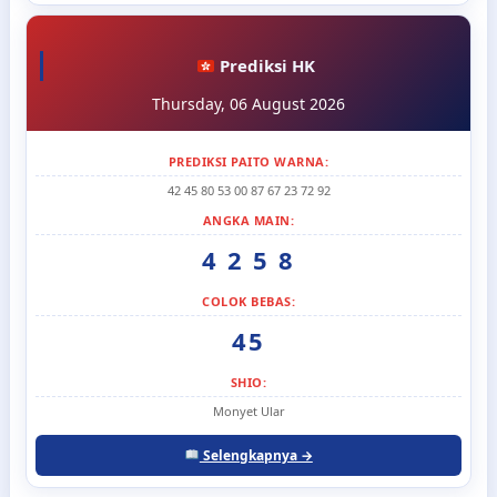
Prediksi HK
Thursday, 06 August 2026
PREDIKSI PAITO WARNA:
42 45 80 53 00 87 67 23 72 92
ANGKA MAIN:
4 2 5 8
COLOK BEBAS:
45
SHIO:
Monyet Ular
Selengkapnya →