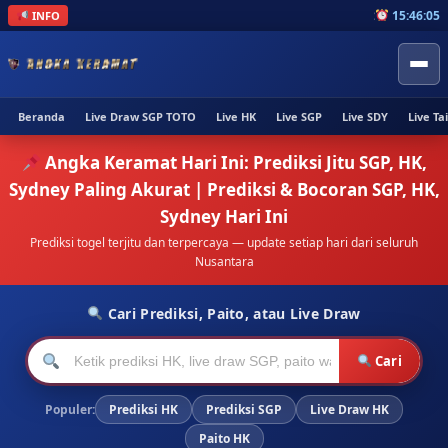
Selamat datang! 
15:46:06
INFO
Beranda
Live Draw SGP TOTO
Live HK
Live SGP
Live SDY
Live T
Angka Keramat Hari Ini: Prediksi Jitu SGP, HK,
Sydney Paling Akurat | Prediksi & Bocoran SGP, HK,
Sydney Hari Ini
Prediksi togel terjitu dan terpercaya — update setiap hari dari seluruh
Nusantara
Cari Prediksi, Paito, atau Live Draw
Cari
Populer:
Prediksi HK
Prediksi SGP
Live Draw HK
Paito HK