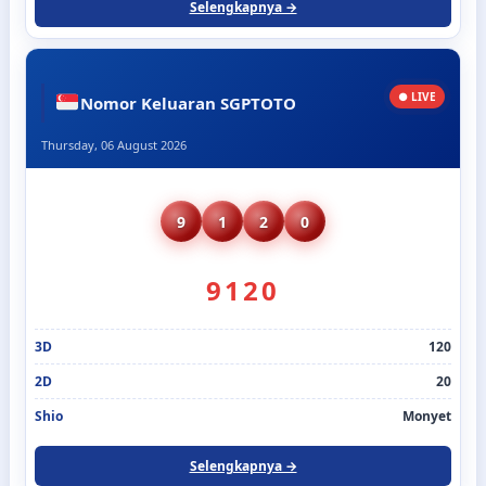
Selengkapnya →
● LIVE
Nomor Keluaran SGPTOTO
Thursday, 06 August 2026
9
1
2
0
9120
3D
120
2D
20
Shio
Monyet
Selengkapnya →