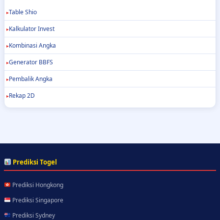
Table Shio
Kalkulator Invest
Kombinasi Angka
Generator BBFS
Pembalik Angka
Rekap 2D
Prediksi Togel
Prediksi Hongkong
Prediksi Singapore
Prediksi Sydney