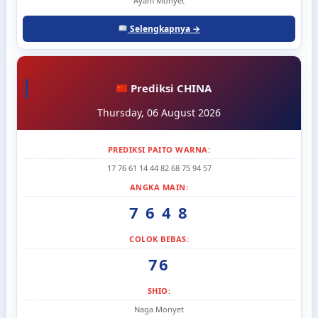
Ayam Monyet
Selengkapnya →
Prediksi CHINA
Thursday, 06 August 2026
PREDIKSI PAITO WARNA:
17 76 61 14 44 82 68 75 94 57
ANGKA MAIN:
7 6 4 8
COLOK BEBAS:
76
SHIO:
Naga Monyet