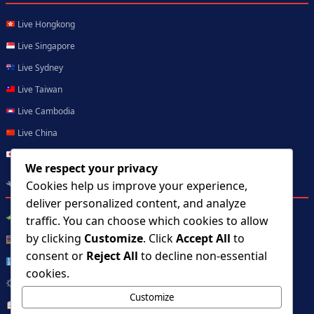
Live Hongkong
Live Singapore
Live Sydney
Live Taiwan
Live Cambodia
Live China
Live Japan
We respect your privacy
Cookies help us improve your experience,
Tools
deliver personalized content, and analyze
Table Shio
traffic. You can choose which cookies to allow
by clicking
Customize
. Click
Accept All
to
Kalkulator Invest
consent or
Reject All
to decline non-essential
Kombinasi
cookies.
Generator BBFS
Customize
Rekap 2D