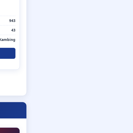
943
43
Kambing