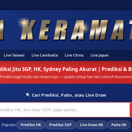
Live Taiwan
Live Cambodia
Live China
Live Japan
iksi Jitu SGP, HK, Sydney Paling Akurat | Prediksi & 
Prediksi togel terjitu dan terpercaya — update setiap hari dari seluruh Nusantar
Cari Prediksi, Paito, atau Live Draw
Populer:
Prediksi HK
Prediksi SGP
Live Draw HK
Paito HK