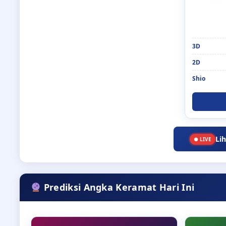
3D
2D
Shio
Li
● LIVE
Prediksi Angka Keramat Hari Ini