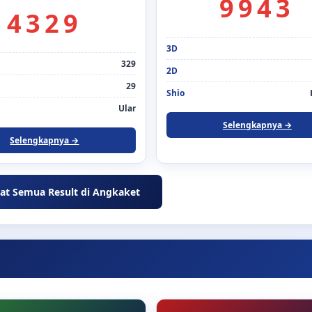
9943
4329
3D
329
2D
29
Shio
Ular
Selengkapnya →
Selengkapnya →
hat Semua Result di Angkaket