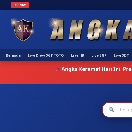
INFO
Beranda
Live Draw SGP TOTO
Live HK
Live SGP
Live SDY
Angka Keramat Hari Ini: Pred