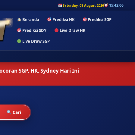
Selamat datang! Prediksi SGP, HK, Sydney ter
15:42:07
Saturday, 08 August 2026
Beranda
Prediksi HK
Prediksi SGP
Prediksi SDY
Live Draw HK
Live Draw SGP
Bocoran SGP, HK, Sydney Hari Ini
a
Cari