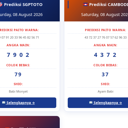
Prediksi SGPTOTO
Prediksi CAMBOD
urday, 08 August 2026
Saturday, 08 August 202
REDIKSI PAITO WARNA:
PREDIKSI PAITO WARNA:
9 07 91 20 33 96 45 82 56 71
43 72 37 27 76 07 57 62 96 33
ANGKA MAIN:
ANGKA MAIN:
7 9 0 2
4 3 7 2
COLOK BEBAS:
COLOK BEBAS:
79
37
SHIO:
SHIO:
Babi Monyet
Ayam Babi
Selengkapnya →
Selengkapnya →