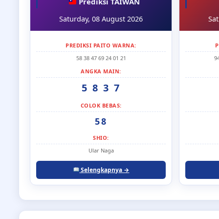
Prediksi TAIWAN
Saturday, 08 August 2026
Sat
PREDIKSI PAITO WARNA:
P
58 38 47 69 24 01 21
9
ANGKA MAIN:
5 8 3 7
COLOK BEBAS:
58
SHIO:
Ular Naga
Selengkapnya →