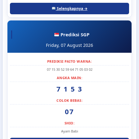
Selengkapnya →
Prediksi SGP
Friday, 07 August 2026
PREDIKSI PAITO WARNA:
07 15 30 52 59 64 71 05 03 02
ANGKA MAIN:
7 1 5 3
COLOK BEBAS:
07
SHIO:
Ayam Babi