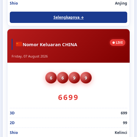
Shio
Anjing
Selengkapnya →
● LIVE
Nomor Keluaran CHINA
Friday, 07 August 2026
6
6
9
9
6699
3D
699
2D
99
Shio
Kelinci