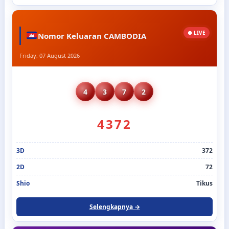
● LIVE
Nomor Keluaran CAMBODIA
Friday, 07 August 2026
4
3
7
2
4372
3D
372
2D
72
Shio
Tikus
Selengkapnya →