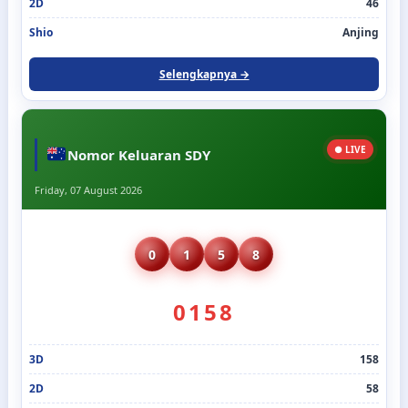
2D
46
Shio
Anjing
Selengkapnya →
● LIVE
Nomor Keluaran SDY
Friday, 07 August 2026
0
1
5
8
0158
3D
158
2D
58