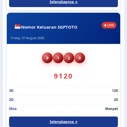
Selengkapnya →
● LIVE
Nomor Keluaran SGPTOTO
Friday, 07 August 2026
9
1
2
0
9120
3D
120
2D
20
Shio
Monyet
Selengkapnya →