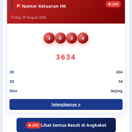
● LIVE
Nomor Keluaran HK
Friday, 07 August 2026
3
6
3
4
3634
3D
634
2D
34
Shio
Anjing
Selengkapnya →
Lihat Semua Result di Angkaket
● LIVE