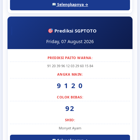
Selengkapnya →
Prediksi SGPTOTO
Friday, 07 August 2026
PREDIKSI PAITO WARNA:
91 20 39 96 12 03 29 60 15 84
ANGKA MAIN:
9 1 2 0
COLOK BEBAS:
92
SHIO:
Monyet Ayam