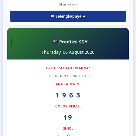
Tikus Kelinci
Selengkapnya →
Prediksi SDY
Thursday, 06 August 2026
PREDIKSI PAITO WARNA:
19 91 61 16 99 69 96 36 63 13
ANGKA MAIN:
1 9 6 3
COLOK BEBAS:
19
SHIO: