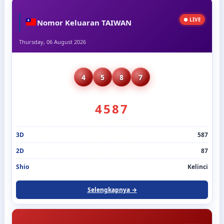
● LIVE
Nomor Keluaran TAIWAN
Thursday, 06 August 2026
4
5
8
7
4587
3D
587
2D
87
Shio
Kelinci
Selengkapnya →