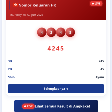
● LIVE
Nomor Keluaran HK
Thursday, 06 August 2026
4
2
4
5
4245
3D
245
2D
45
Shio
Ayam
Selengkapnya →
Lihat Semua Result di Angkaket
● LIVE