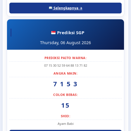
Selengkapnya →
Prediksi SGP
Thursday, 06 August 2026
PREDIKSI PAITO WARNA:
07 15 30 52 59 64 88 13 71 82
ANGKA MAIN:
7 1 5 3
COLOK BEBAS:
15
SHIO:
Ayam Babi