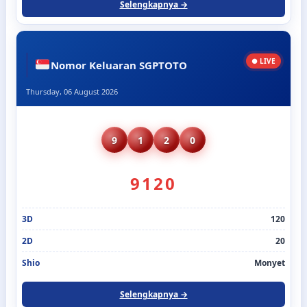
Selengkapnya →
● LIVE
Nomor Keluaran SGPTOTO
Thursday, 06 August 2026
9
1
2
0
9120
3D
120
2D
20
Shio
Monyet
Selengkapnya →