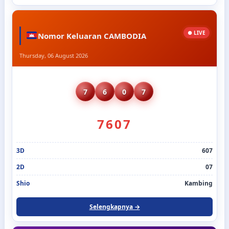
● LIVE
Nomor Keluaran CAMBODIA
Thursday, 06 August 2026
7
6
0
7
7607
3D
607
2D
07
Shio
Kambing
Selengkapnya →