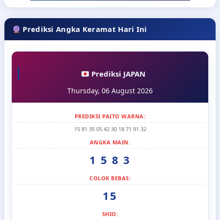
Prediksi Angka Keramat Hari Ini
Prediksi JAPAN
Thursday, 06 August 2026
PREDIKSI PAITO WARNA:
15 81 35 05 42 30 18 71 91 32
ANGKA MAIN:
1 5 8 3
COLOK BEBAS:
15
SHIO: