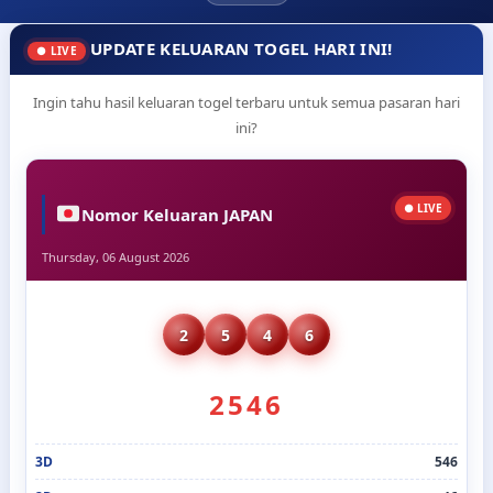
UPDATE KELUARAN TOGEL HARI INI!
● LIVE
Ingin tahu hasil keluaran togel terbaru untuk semua pasaran hari
ini?
● LIVE
Nomor Keluaran JAPAN
Thursday, 06 August 2026
2
5
4
6
2546
3D
546