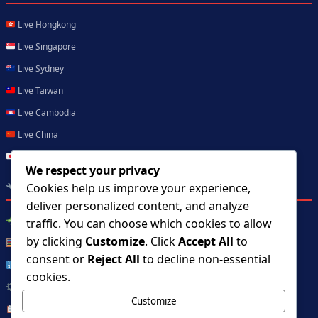
Live Hongkong
Live Singapore
Live Sydney
Live Taiwan
Live Cambodia
Live China
Live Japan
We respect your privacy
Cookies help us improve your experience,
Tools
deliver personalized content, and analyze
Table Shio
traffic. You can choose which cookies to allow
by clicking
Customize
. Click
Accept All
to
Kalkulator Invest
consent or
Reject All
to decline non-essential
Kombinasi
cookies.
Generator BBFS
Customize
Rekap 2D