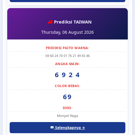
Prediksi TAIWAN
Thursday, 06 August 2026
PREDIKSI PAITO WARNA:
69 60 24 70 01 76 21 49 65 46
ANGKA MAIN:
6 9 2 4
COLOK BEBAS:
69
SHIO:
Monyet Naga
Selengkapnya →