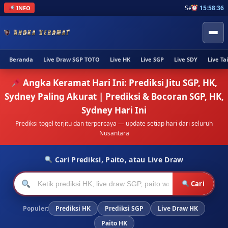
Selamat datang! Pr
15:58:37
INFO
Beranda
Live Draw SGP TOTO
Live HK
Live SGP
Live SDY
Live T
Angka Keramat Hari Ini: Prediksi Jitu SGP, HK,
Sydney Paling Akurat | Prediksi & Bocoran SGP, HK,
Sydney Hari Ini
Prediksi togel terjitu dan terpercaya — update setiap hari dari seluruh
Nusantara
Cari Prediksi, Paito, atau Live Draw
Cari
Populer:
Prediksi HK
Prediksi SGP
Live Draw HK
Paito HK