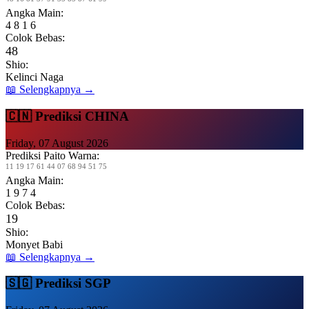
Angka Main:
4 8 1 6
Colok Bebas:
48
Shio:
Kelinci Naga
📖 Selengkapnya →
🇨🇳 Prediksi CHINA
Friday, 07 August 2026
Prediksi Paito Warna:
11 19 17 61 44 07 68 94 51 75
Angka Main:
1 9 7 4
Colok Bebas:
19
Shio:
Monyet Babi
📖 Selengkapnya →
🇸🇬 Prediksi SGP