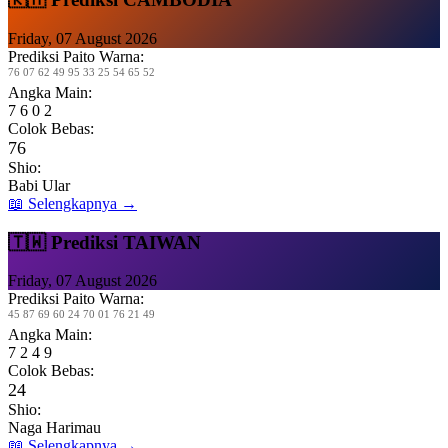
Friday, 07 August 2026
Prediksi Paito Warna:
76 07 62 49 95 33 25 54 65 52
Angka Main:
7 6 0 2
Colok Bebas:
76
Shio:
Babi Ular
📖 Selengkapnya →
🇹🇼 Prediksi TAIWAN
Friday, 07 August 2026
Prediksi Paito Warna:
45 87 69 60 24 70 01 76 21 49
Angka Main:
7 2 4 9
Colok Bebas:
24
Shio:
Naga Harimau
📖 Selengkapnya →