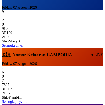
Friday, 07 August 2026
9
1
2
0
9120
3D
120
2D
20
Shio
Monyet
Selengkapnya →
🇰🇭
Nomor Keluaran CAMBODIA
● LIVE
Friday, 07 August 2026
7
6
0
7
7607
3D
607
2D
07
Shio
Kambing
Selengkapnya →