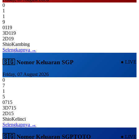
0
1
1
9
0119
3D
119
2D
19
Shio
Kambing
Selengkapnya →
🇸🇬
Nomor Keluaran SGP
● LIVE
Friday, 07 August 2026
0
7
1
5
0715
3D
715
2D
15
Shio
Kelinci
Selengkapnya →
🇸🇬
Nomor Keluaran SGPTOTO
● LIVE