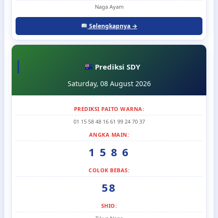
Naga Ayam
Selengkapnya →
Prediksi SDY
Saturday, 08 August 2026
PREDIKSI PAITO WARNA:
01 15 58 48 16 61 99 24 70 37
ANGKA MAIN:
1 5 8 6
COLOK BEBAS:
58
SHIO: