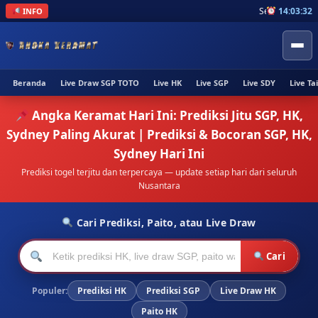
Selamat datang! Pr
14:03:33
INFO
Beranda
Live Draw SGP TOTO
Live HK
Live SGP
Live SDY
Live T
Angka Keramat Hari Ini: Prediksi Jitu SGP, HK,
Sydney Paling Akurat | Prediksi & Bocoran SGP, HK,
Sydney Hari Ini
Prediksi togel terjitu dan terpercaya — update setiap hari dari seluruh
Nusantara
Cari Prediksi, Paito, atau Live Draw
Cari
Populer:
Prediksi HK
Prediksi SGP
Live Draw HK
Paito HK