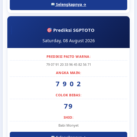
Selengkapnya →
Prediksi SGPTOTO
Saturday, 08 August 2026
PREDIKSI PAITO WARNA:
79 07 91 20 33 96 45 82 56 71
ANGKA MAIN:
7 9 0 2
COLOK BEBAS:
79
SHIO:
Babi Monyet