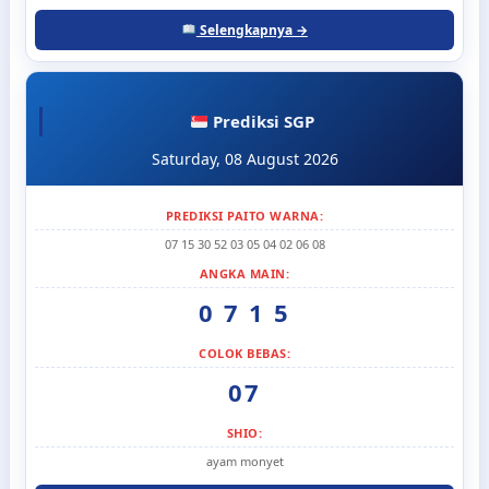
Selengkapnya →
Prediksi SGP
Saturday, 08 August 2026
PREDIKSI PAITO WARNA:
07 15 30 52 03 05 04 02 06 08
ANGKA MAIN:
0 7 1 5
COLOK BEBAS:
07
SHIO:
ayam monyet