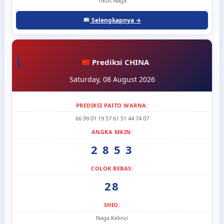
Tikus Naga
Selengkapnya →
Prediksi CHINA
Saturday, 08 August 2026
PREDIKSI PAITO WARNA:
66 99 01 19 57 61 51 44 74 07
ANGKA MAIN:
2 8 5 3
COLOK BEBAS:
28
SHIO:
Naga Kelinci