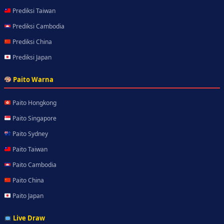
Prediksi Taiwan
Prediksi Cambodia
Prediksi China
Prediksi Japan
Paito Warna
Paito Hongkong
Paito Singapore
Paito Sydney
Paito Taiwan
Paito Cambodia
Paito China
Paito Japan
Live Draw