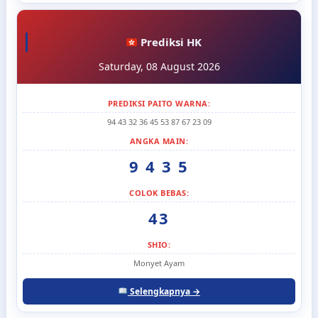
Prediksi HK
Saturday, 08 August 2026
PREDIKSI PAITO WARNA:
94 43 32 36 45 53 87 67 23 09
ANGKA MAIN:
9 4 3 5
COLOK BEBAS:
43
SHIO:
Monyet Ayam
Selengkapnya →