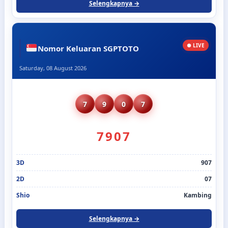
Selengkapnya →
● LIVE
Nomor Keluaran SGPTOTO
Saturday, 08 August 2026
7
9
0
7
7907
3D
907
2D
07
Shio
Kambing
Selengkapnya →