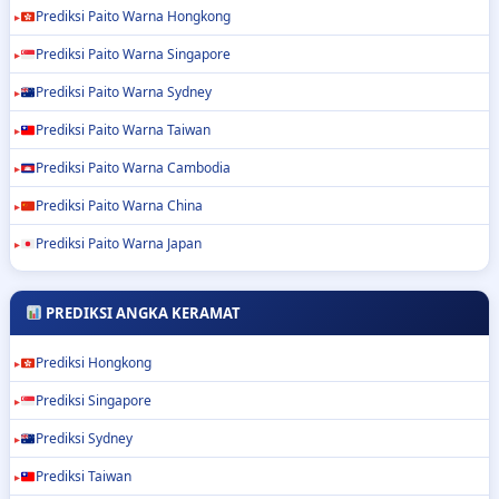
Prediksi Paito Warna Hongkong
Prediksi Paito Warna Singapore
Prediksi Paito Warna Sydney
Prediksi Paito Warna Taiwan
Prediksi Paito Warna Cambodia
Prediksi Paito Warna China
Prediksi Paito Warna Japan
PREDIKSI ANGKA KERAMAT
Prediksi Hongkong
Prediksi Singapore
Prediksi Sydney
Prediksi Taiwan