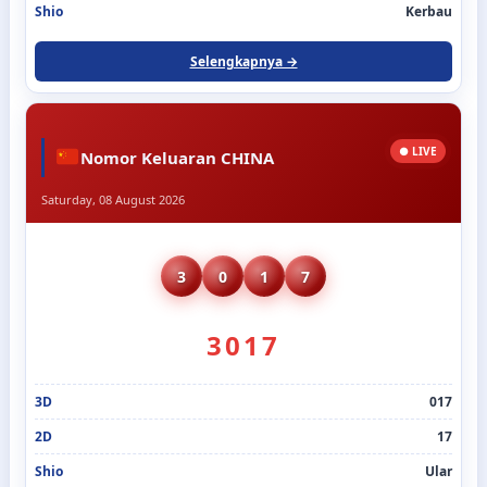
Shio
Kerbau
Selengkapnya →
● LIVE
Nomor Keluaran CHINA
Saturday, 08 August 2026
3
0
1
7
3017
3D
017
2D
17
Shio
Ular