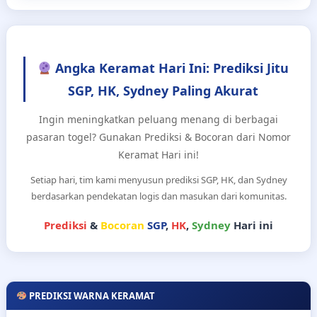
Angka Keramat Hari Ini: Prediksi Jitu
SGP, HK, Sydney Paling Akurat
Ingin meningkatkan peluang menang di berbagai
pasaran togel? Gunakan Prediksi & Bocoran dari Nomor
Keramat Hari ini!
Setiap hari, tim kami menyusun prediksi SGP, HK, dan Sydney
berdasarkan pendekatan logis dan masukan dari komunitas.
Prediksi
&
Bocoran
SGP
,
HK
,
Sydney
Hari ini
PREDIKSI WARNA KERAMAT