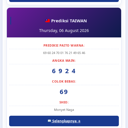
Prediksi TAIWAN
Thursday, 06 August 2026
PREDIKSI PAITO WARNA:
69 60 24 70 01 76 21 49 65 46
ANGKA MAIN:
6 9 2 4
COLOK BEBAS:
69
SHIO:
Monyet Naga
Selengkapnya →