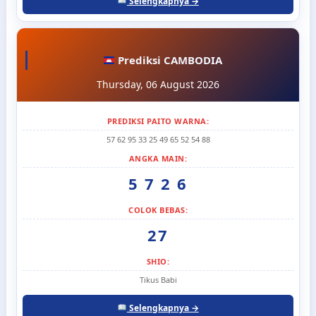
Selengkapnya →
Prediksi CAMBODIA
Thursday, 06 August 2026
PREDIKSI PAITO WARNA:
57 62 95 33 25 49 65 52 54 88
ANGKA MAIN:
5 7 2 6
COLOK BEBAS:
27
SHIO:
Tikus Babi
Selengkapnya →