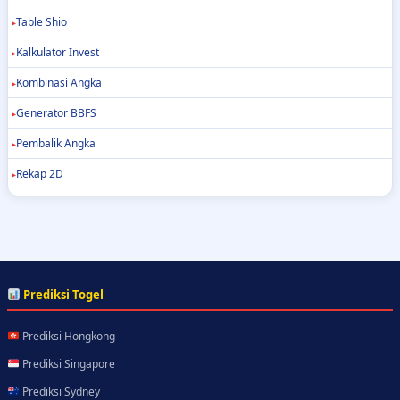
Table Shio
Kalkulator Invest
Kombinasi Angka
Generator BBFS
Pembalik Angka
Rekap 2D
Prediksi Togel
Prediksi Hongkong
Prediksi Singapore
Prediksi Sydney