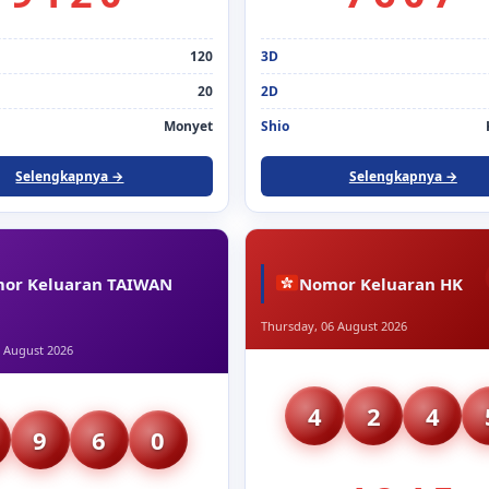
120
3D
20
2D
Monyet
Shio
Selengkapnya →
Selengkapnya →
or Keluaran TAIWAN
Nomor Keluaran HK
Thursday, 06 August 2026
6 August 2026
4
2
4
9
6
0