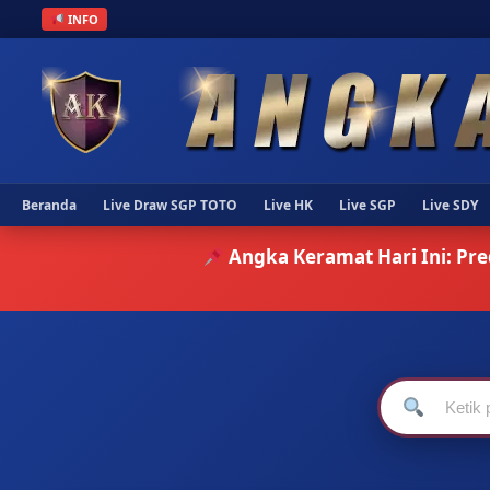
INFO
Beranda
Live Draw SGP TOTO
Live HK
Live SGP
Live SDY
Angka Keramat Hari Ini: Pred