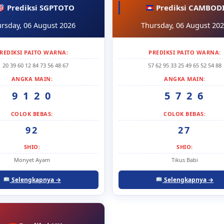
Prediksi SGPTOTO
Prediksi CAMBOD
rsday, 06 August 2026
Thursday, 06 August 20
REDIKSI PAITO WARNA:
PREDIKSI PAITO WARNA:
1 20 39 60 12 84 73 56 48 67
57 62 95 33 25 49 65 52 54 88
ANGKA MAIN:
ANGKA MAIN:
9 1 2 0
5 7 2 6
COLOK BEBAS:
COLOK BEBAS:
92
27
SHIO:
SHIO:
Monyet Ayam
Tikus Babi
Selengkapnya →
Selengkapnya →