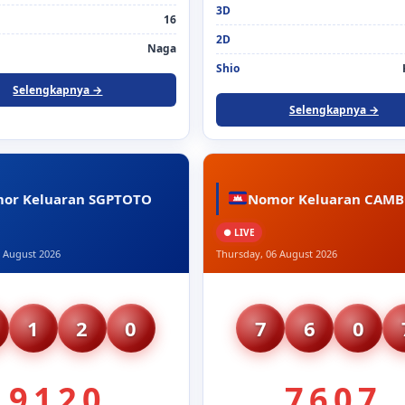
3D
16
2D
Naga
Shio
Selengkapnya →
Selengkapnya →
or Keluaran SGPTOTO
Nomor Keluaran CAM
● LIVE
6 August 2026
Thursday, 06 August 2026
1
2
0
7
6
0
9120
7607