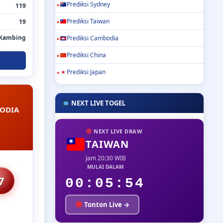
Prediksi Sydney
119
Prediksi Taiwan
19
Kambing
Prediksi Cambodia
Prediksi China
Prediksi Japan
NEXT LIVE TOGEL
BODIA
NEXT LIVE DRAW
TAIWAN
Jam 20:30 WIB
MULAI DALAM
7
00:05:52
Tonton Live →