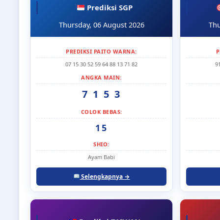
Prediksi SGP
Thursday, 06 August 2026
Thu
PREDIKSI PAITO WARNA:
P
07 15 30 52 59 64 88 13 71 82
9
ANGKA MAIN:
7 1 5 3
COLOK BEBAS:
15
SHIO:
Ayam Babi
Selengkapnya →