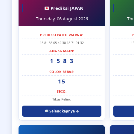
Prediksi JAPAN
Thursday, 06 August 2026
Thu
PREDIKSI PAITO WARNA:
P
15 81 35 05 42 30 18 71 91 32
1
ANGKA MAIN:
1 5 8 3
COLOK BEBAS:
15
SHIO:
Tikus Kelinci
Selengkapnya →