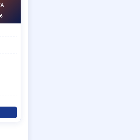
IA
26