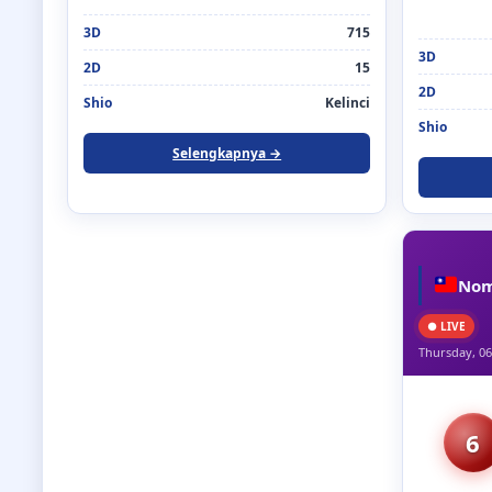
3D
715
3D
2D
15
2D
Shio
Kelinci
Shio
Selengkapnya →
Nom
● LIVE
Thursday, 0
6