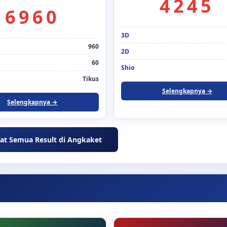
4245
6960
3D
960
2D
60
Shio
Tikus
Selengkapnya →
Selengkapnya →
hat Semua Result di Angkaket