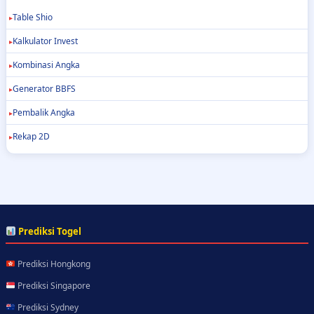
Table Shio
Kalkulator Invest
Kombinasi Angka
Generator BBFS
Pembalik Angka
Rekap 2D
Prediksi Togel
Prediksi Hongkong
Prediksi Singapore
Prediksi Sydney