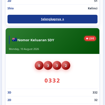
2D
51
Shio
Kelinci
Selengkapnya →
● LIVE
Nomor Keluaran SDY
Monday, 10 August 2026
0
3
3
2
0332
3D
332
2D
32