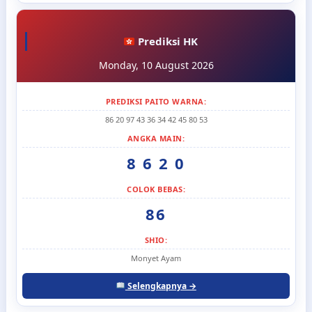
Prediksi HK
Monday, 10 August 2026
PREDIKSI PAITO WARNA:
86 20 97 43 36 34 42 45 80 53
ANGKA MAIN:
8 6 2 0
COLOK BEBAS:
86
SHIO:
Monyet Ayam
Selengkapnya →