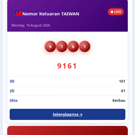
● LIVE
Nomor Keluaran TAIWAN
Monday, 10 August 2026
9
1
6
1
9161
3D
161
2D
61
Shio
Kerbau
Selengkapnya →