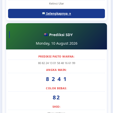
Kelinci Ular
Selengkapnya →
Prediksi SDY
Monday, 10 August 2026
PREDIKSI PAITO WARNA:
80 82 24 13 01 58 48 16 61 99
ANGKA MAIN:
8 2 4 1
COLOK BEBAS:
82
SHIO: