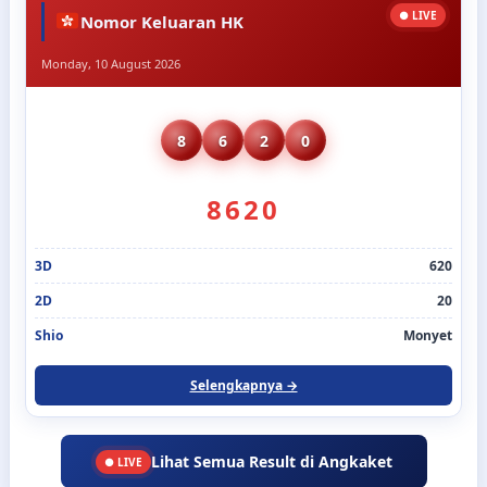
● LIVE
Nomor Keluaran HK
Monday, 10 August 2026
8
6
2
0
8620
3D
620
2D
20
Shio
Monyet
Selengkapnya →
Lihat Semua Result di Angkaket
● LIVE