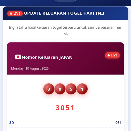
UPDATE KELUARAN TOGEL HARI INI!
● LIVE
Ingin tahu hasil keluaran togel terbaru untuk semua pasaran hari
ini?
● LIVE
Nomor Keluaran JAPAN
Monday, 10 August 2026
3
0
5
1
3051
3D
051