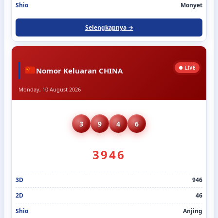
Shio
Monyet
Selengkapnya →
● LIVE
Nomor Keluaran CHINA
Monday, 10 August 2026
3
9
4
6
3946
3D
946
2D
46
Shio
Anjing