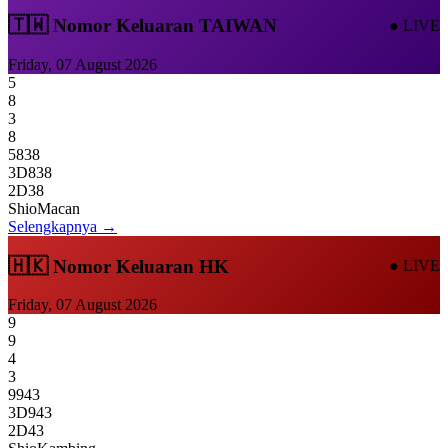
🇹🇼
Nomor Keluaran TAIWAN
● LIVE
Friday, 07 August 2026
5
8
3
8
5838
3D
838
2D
38
Shio
Macan
Selengkapnya →
🇭🇰
Nomor Keluaran HK
● LIVE
Friday, 07 August 2026
9
9
4
3
9943
3D
943
2D
43