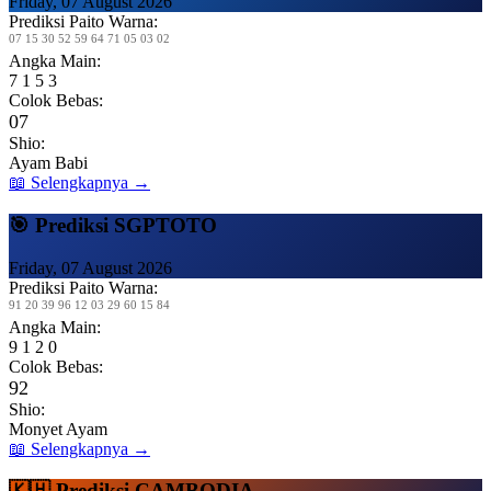
Friday, 07 August 2026
Prediksi Paito Warna:
07 15 30 52 59 64 71 05 03 02
Angka Main:
7 1 5 3
Colok Bebas:
07
Shio:
Ayam Babi
📖 Selengkapnya →
🎯 Prediksi SGPTOTO
Friday, 07 August 2026
Prediksi Paito Warna:
91 20 39 96 12 03 29 60 15 84
Angka Main:
9 1 2 0
Colok Bebas:
92
Shio:
Monyet Ayam
📖 Selengkapnya →
🇰🇭 Prediksi CAMBODIA