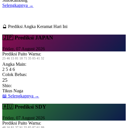
Shio
Kambing
Selengkapnya →
● LIVE
Lihat Semua Result di Angkaket
🔮 Prediksi Angka Keramat Hari Ini
🇯🇵 Prediksi JAPAN
Friday, 07 August 2026
Prediksi Paito Warna:
25 46 15 81 18 71 35 05 41 32
Angka Main:
2 5 4 6
Colok Bebas:
25
Shio:
Tikus Naga
📖 Selengkapnya →
🇦🇺 Prediksi SDY
Friday, 07 August 2026
Prediksi Paito Warna:
48 16 81 37 91 35 85 87 61 99