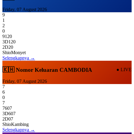
Friday, 07 August 2026
9
1
2
0
9120
3D
120
2D
20
Shio
Monyet
Selengkapnya →
🇰🇭
Nomor Keluaran CAMBODIA
● LIVE
Friday, 07 August 2026
7
6
0
7
7607
3D
607
2D
07
Shio
Kambing
Selengkapnya →