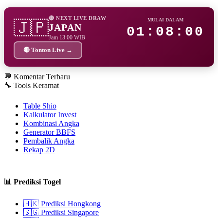
🔴 NEXT LIVE DRAW
MULAI DALAM
🇯🇵
JAPAN
01:08:00
Jam 13:00 WIB
🔴 Tonton Live →
💬 Komentar Terbaru
🔧 Tools Keramat
Table Shio
Kalkulator Invest
Kombinasi Angka
Generator BBFS
Pembalik Angka
Rekap 2D
📊 Prediksi Togel
🇭🇰 Prediksi Hongkong
🇸🇬 Prediksi Singapore