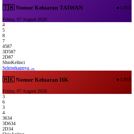
🇹🇼
Nomor Keluaran TAIWAN
● LIVE
Friday, 07 August 2026
4
5
8
7
4587
3D
587
2D
87
Shio
Kelinci
Selengkapnya →
🇭🇰
Nomor Keluaran HK
● LIVE
Friday, 07 August 2026
3
6
3
4
3634
3D
634
2D
34