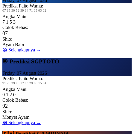
Friday, 07 August 2026
Prediksi Paito Warna:
07 15 30 52 59 64 71 05 03 02
Angka Main:
7 1 5 3
Colok Bebas:
07
Shio:
Ayam Babi
📖 Selengkapnya →
🎯 Prediksi SGPTOTO
Friday, 07 August 2026
Prediksi Paito Warna:
91 20 39 96 12 03 29 60 15 84
Angka Main:
9 1 2 0
Colok Bebas:
92
Shio:
Monyet Ayam
📖 Selengkapnya →
🇰🇭 Prediksi CAMBODIA