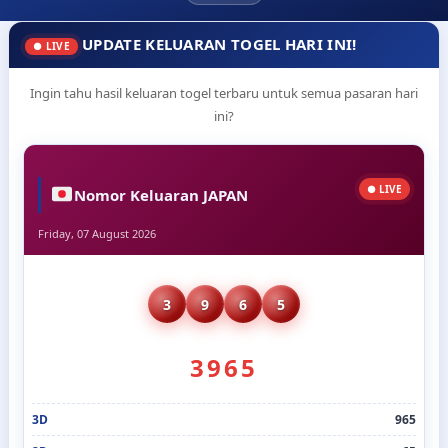
UPDATE KELUARAN TOGEL HARI INI!
● LIVE
Ingin tahu hasil keluaran togel terbaru untuk semua pasaran hari
ini?
● LIVE
Nomor Keluaran JAPAN
Friday, 07 August 2026
3
9
6
5
3965
3D
965