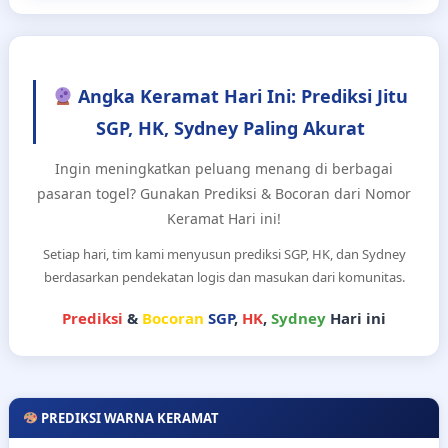
Angka Keramat Hari Ini: Prediksi Jitu
SGP, HK, Sydney Paling Akurat
Ingin meningkatkan peluang menang di berbagai
pasaran togel? Gunakan Prediksi & Bocoran dari Nomor
Keramat Hari ini!
Setiap hari, tim kami menyusun prediksi SGP, HK, dan Sydney
berdasarkan pendekatan logis dan masukan dari komunitas.
Prediksi
&
Bocoran
SGP
,
HK
,
Sydney
Hari ini
PREDIKSI WARNA KERAMAT