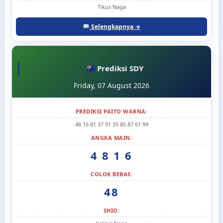
Tikus Naga
Selengkapnya →
Prediksi SDY
Friday, 07 August 2026
PREDIKSI PAITO WARNA:
48 16 81 37 91 35 85 87 61 99
ANGKA MAIN:
4 8 1 6
COLOK BEBAS:
48
SHIO: