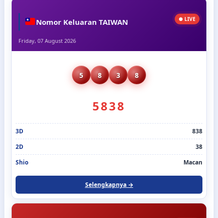
● LIVE
Nomor Keluaran TAIWAN
Friday, 07 August 2026
5
8
3
8
5838
3D
838
2D
38
Shio
Macan
Selengkapnya →