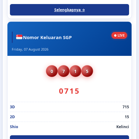
Selengkapnya →
● LIVE
Nomor Keluaran SGP
Friday, 07 August 2026
0
7
1
5
0715
3D
715
2D
15
Shio
Kelinci