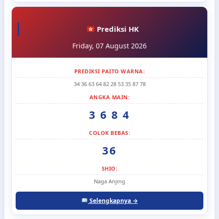
Prediksi HK
Friday, 07 August 2026
PREDIKSI PAITO WARNA:
34 36 63 64 82 28 53 35 87 78
ANGKA MAIN:
3 6 8 4
COLOK BEBAS:
36
SHIO:
Naga Anjing
Selengkapnya →