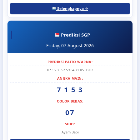
Selengkapnya →
Prediksi SGP
Friday, 07 August 2026
PREDIKSI PAITO WARNA:
07 15 30 52 59 64 71 05 03 02
ANGKA MAIN:
7 1 5 3
COLOK BEBAS:
07
SHIO:
Ayam Babi