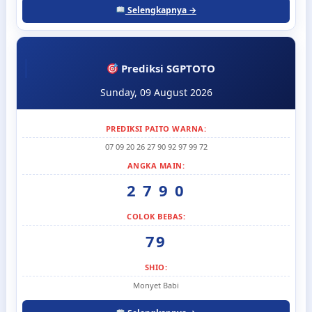
Selengkapnya →
Prediksi SGPTOTO
Sunday, 09 August 2026
PREDIKSI PAITO WARNA:
07 09 20 26 27 90 92 97 99 72
ANGKA MAIN:
2 7 9 0
COLOK BEBAS:
79
SHIO:
Monyet Babi