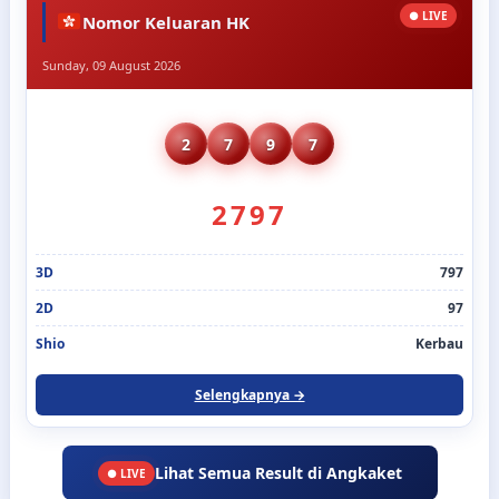
● LIVE
Nomor Keluaran HK
Sunday, 09 August 2026
2
7
9
7
2797
3D
797
2D
97
Shio
Kerbau
Selengkapnya →
Lihat Semua Result di Angkaket
● LIVE