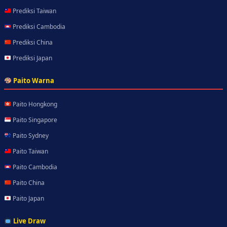
Prediksi Taiwan
Prediksi Cambodia
Prediksi China
Prediksi Japan
Paito Warna
Paito Hongkong
Paito Singapore
Paito Sydney
Paito Taiwan
Paito Cambodia
Paito China
Paito Japan
Live Draw