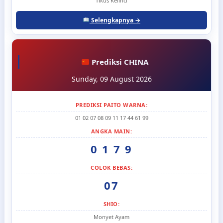
Tikus Kelinci
Selengkapnya →
Prediksi CHINA
Sunday, 09 August 2026
PREDIKSI PAITO WARNA:
01 02 07 08 09 11 17 44 61 99
ANGKA MAIN:
0 1 7 9
COLOK BEBAS:
07
SHIO:
Monyet Ayam