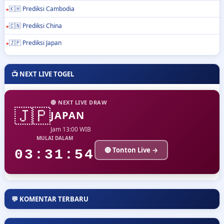
🇰🇭 Prediksi Cambodia
🇨🇳 Prediksi China
🇯🇵 Prediksi Japan
📺 NEXT LIVE TOGEL
🔴 NEXT LIVE DRAW
🇯🇵
JAPAN
Jam 13:00 WIB
MULAI DALAM
🔴 Tonton Live →
03:31:53
💬 KOMENTAR TERBARU