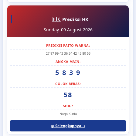
🇭🇰 Prediksi HK
Sunday, 09 August 2026
PREDIKSI PAITO WARNA:
27 97 99 43 36 34 42 45 80 53
ANGKA MAIN:
5 8 3 9
COLOK BEBAS:
58
SHIO:
Naga Kuda
📖 Selengkapnya →