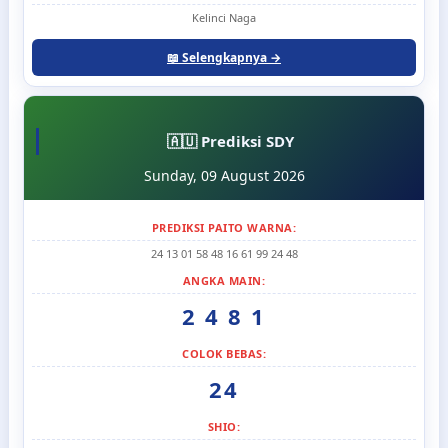
Kelinci Naga
📖 Selengkapnya →
🇦🇺 Prediksi SDY
Sunday, 09 August 2026
PREDIKSI PAITO WARNA:
24 13 01 58 48 16 61 99 24 48
ANGKA MAIN:
2 4 8 1
COLOK BEBAS:
24
SHIO: