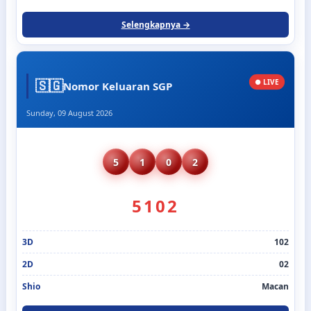
Selengkapnya →
🇸🇬
● LIVE
Nomor Keluaran SGP
Sunday, 09 August 2026
5
1
0
2
5102
3D
102
2D
02
Shio
Macan