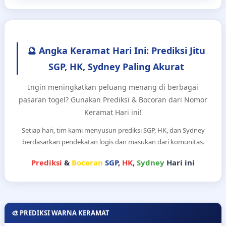
🔮 Angka Keramat Hari Ini: Prediksi Jitu
SGP, HK, Sydney Paling Akurat
Ingin meningkatkan peluang menang di berbagai
pasaran togel? Gunakan Prediksi & Bocoran dari Nomor
Keramat Hari ini!
Setiap hari, tim kami menyusun prediksi SGP, HK, dan Sydney
berdasarkan pendekatan logis dan masukan dari komunitas.
Prediksi
&
Bocoran
SGP
,
HK
,
Sydney
Hari ini
🎨 PREDIKSI WARNA KERAMAT