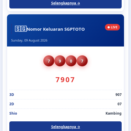
Selengkapnya →
🇸🇬
● LIVE
Nomor Keluaran SGPTOTO
Sunday, 09 August 2026
7
9
0
7
7907
3D
907
2D
07
Shio
Kambing
Selengkapnya →