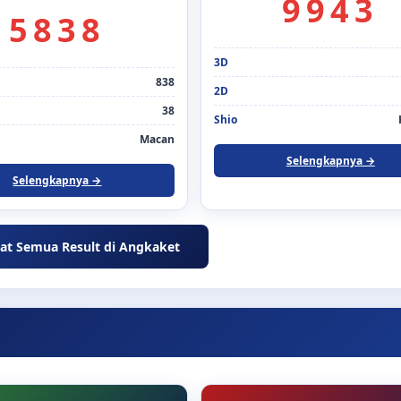
9943
5838
3D
838
2D
38
Shio
Macan
Selengkapnya →
Selengkapnya →
hat Semua Result di Angkaket