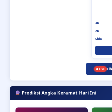
3D
2D
Shio
Li
● LIVE
Prediksi Angka Keramat Hari Ini