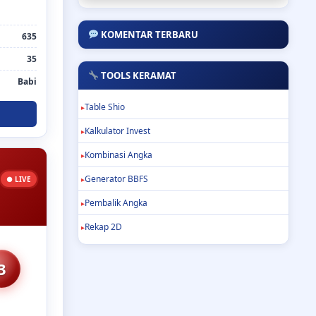
KOMENTAR TERBARU
635
35
TOOLS KERAMAT
Babi
Table Shio
Kalkulator Invest
Kombinasi Angka
Generator BBFS
● LIVE
Pembalik Angka
Rekap 2D
3