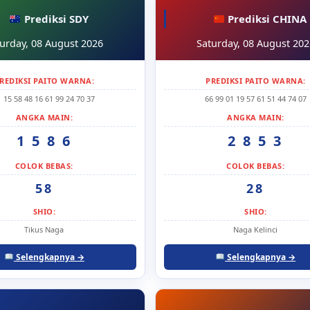
Prediksi SDY
Prediksi CHINA
urday, 08 August 2026
Saturday, 08 August 202
REDIKSI PAITO WARNA:
PREDIKSI PAITO WARNA:
1 15 58 48 16 61 99 24 70 37
66 99 01 19 57 61 51 44 74 07
ANGKA MAIN:
ANGKA MAIN:
1 5 8 6
2 8 5 3
COLOK BEBAS:
COLOK BEBAS:
58
28
SHIO:
SHIO:
Tikus Naga
Naga Kelinci
Selengkapnya →
Selengkapnya →