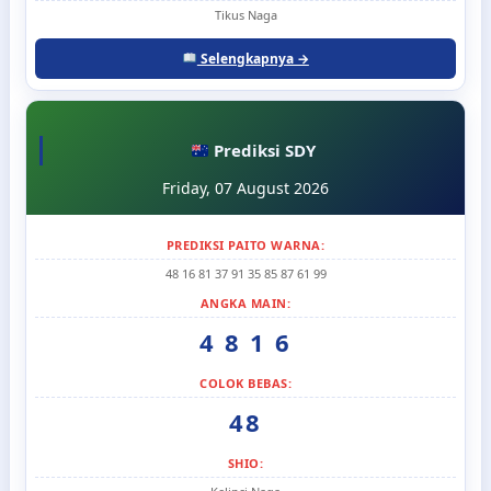
Tikus Naga
Selengkapnya →
Prediksi SDY
Friday, 07 August 2026
PREDIKSI PAITO WARNA:
48 16 81 37 91 35 85 87 61 99
ANGKA MAIN:
4 8 1 6
COLOK BEBAS:
48
SHIO: