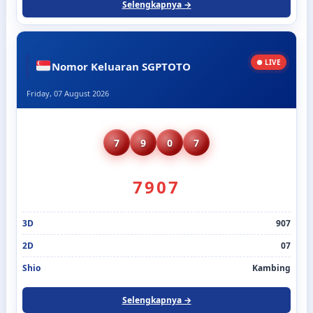
Selengkapnya →
● LIVE
Nomor Keluaran SGPTOTO
Friday, 07 August 2026
7
9
0
7
7907
3D
907
2D
07
Shio
Kambing
Selengkapnya →