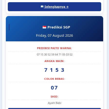
Selengkapnya →
Prediksi SGP
Friday, 07 August 2026
PREDIKSI PAITO WARNA:
07 15 30 52 59 64 71 05 03 02
ANGKA MAIN:
7 1 5 3
COLOK BEBAS:
07
SHIO:
Ayam Babi