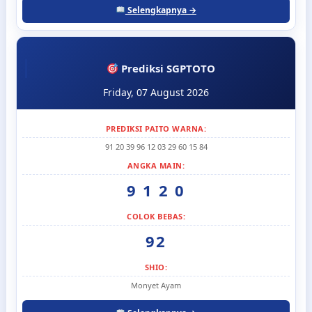
Selengkapnya →
Prediksi SGPTOTO
Friday, 07 August 2026
PREDIKSI PAITO WARNA:
91 20 39 96 12 03 29 60 15 84
ANGKA MAIN:
9 1 2 0
COLOK BEBAS:
92
SHIO:
Monyet Ayam