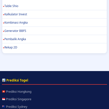
Table Shio
Kalkulator Invest
Kombinasi Angka
Generator BBFS
Pembalik Angka
Rekap 2D
Prediksi Togel
Prediksi Hongkong
Prediksi Singapore
Prediksi Sydney