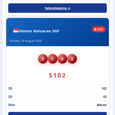
Selengkapnya →
● LIVE
Nomor Keluaran SGP
Sunday, 09 August 2026
5
1
0
2
5102
3D
102
2D
02
Shio
Macan