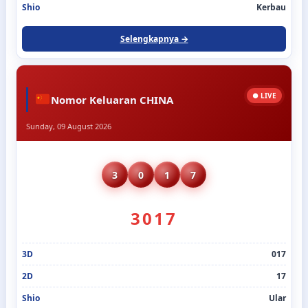
Shio
Kerbau
Selengkapnya →
● LIVE
Nomor Keluaran CHINA
Sunday, 09 August 2026
3
0
1
7
3017
3D
017
2D
17
Shio
Ular