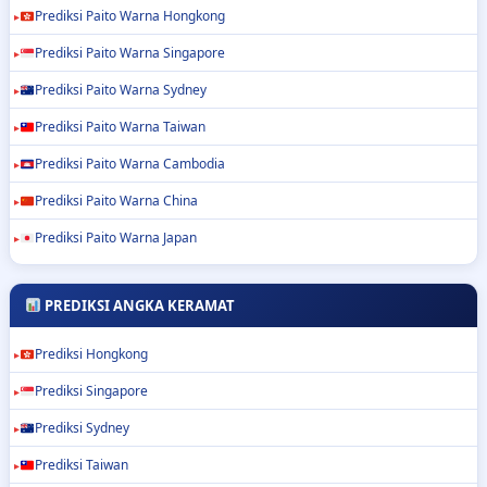
Prediksi Paito Warna Hongkong
Prediksi Paito Warna Singapore
Prediksi Paito Warna Sydney
Prediksi Paito Warna Taiwan
Prediksi Paito Warna Cambodia
Prediksi Paito Warna China
Prediksi Paito Warna Japan
PREDIKSI ANGKA KERAMAT
Prediksi Hongkong
Prediksi Singapore
Prediksi Sydney
Prediksi Taiwan