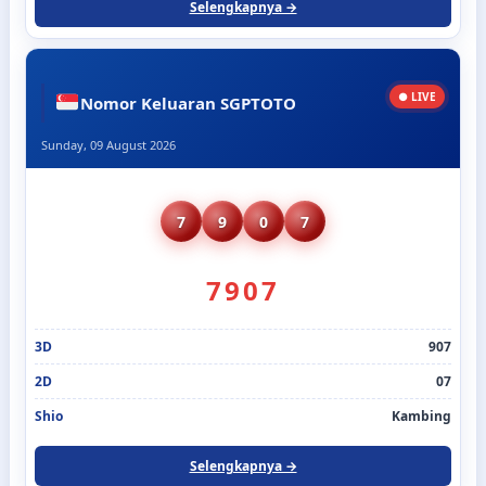
Selengkapnya →
● LIVE
Nomor Keluaran SGPTOTO
Sunday, 09 August 2026
7
9
0
7
7907
3D
907
2D
07
Shio
Kambing
Selengkapnya →