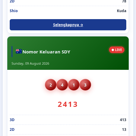
2D
78
Shio
Kuda
Selengkapnya →
● LIVE
Nomor Keluaran SDY
Sunday, 09 August 2026
2
4
1
3
2413
3D
413
2D
13