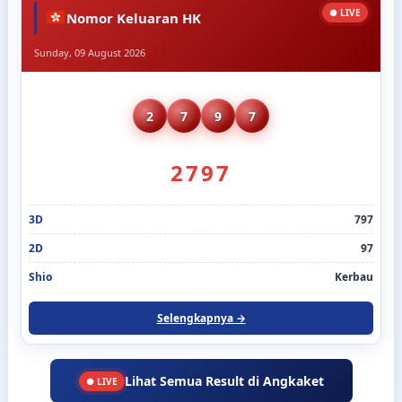
● LIVE
Nomor Keluaran HK
Sunday, 09 August 2026
2
7
9
7
2797
3D
797
2D
97
Shio
Kerbau
Selengkapnya →
Lihat Semua Result di Angkaket
● LIVE