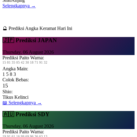
Shio
Anjing
Selengkapnya →
● LIVE
Lihat Semua Result di Angkaket
🔮 Prediksi Angka Keramat Hari Ini
🇯🇵 Prediksi JAPAN
Thursday, 06 August 2026
Prediksi Paito Warna:
15 81 35 05 42 30 18 71 91 32
Angka Main:
1 5 8 3
Colok Bebas:
15
Shio:
Tikus Kelinci
📖 Selengkapnya →
🇦🇺 Prediksi SDY
Thursday, 06 August 2026
Prediksi Paito Warna:
19 91 61 16 99 69 96 36 63 13