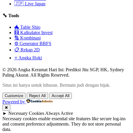
🇯🇵 Live Japan
🔧 Tools
🐲 Table Shio
🧮 Kalkulator Invest
🔢 Kombinasi
⚙️ Generator BBFS
📋 Rekap 2D
⭐ Angka Hoki
© 2026 Angka Keramat Hari Ini: Prediksi Jitu SGP, HK, Sydney
Paling Akurat. All Rights Reserved.
Situs ini hanya untuk hiburan. Bermain judi dengan bijak.
Customize
Reject All
Accept All
Powered by
✖
►
Necessary Cookies
Always Active
Necessary cookies enable essential site features like secure log-ins
and consent preference adjustments. They do not store personal
data.