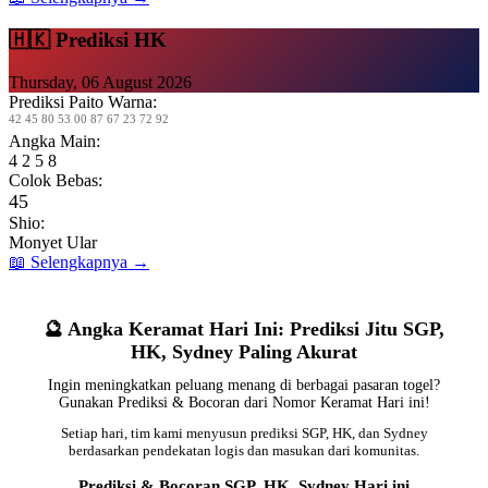
🇭🇰 Prediksi HK
Thursday, 06 August 2026
Prediksi Paito Warna:
42 45 80 53 00 87 67 23 72 92
Angka Main:
4 2 5 8
Colok Bebas:
45
Shio:
Monyet Ular
📖 Selengkapnya →
🔮 Angka Keramat Hari Ini: Prediksi Jitu SGP,
HK, Sydney Paling Akurat
Ingin meningkatkan peluang menang di berbagai pasaran togel?
Gunakan Prediksi & Bocoran dari Nomor Keramat Hari ini!
Setiap hari, tim kami menyusun prediksi SGP, HK, dan Sydney
berdasarkan pendekatan logis dan masukan dari komunitas.
Prediksi
&
Bocoran
SGP
,
HK
,
Sydney
Hari ini