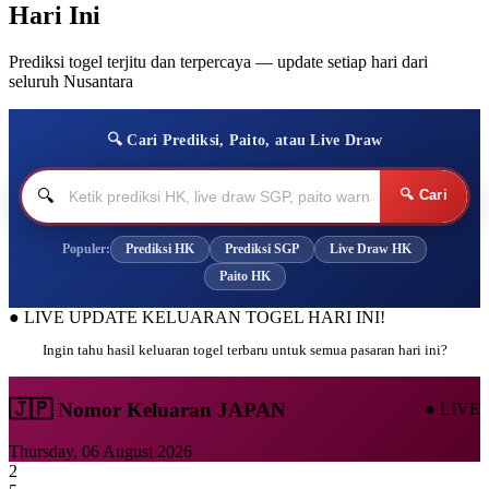
Hari Ini
Prediksi togel terjitu dan terpercaya — update setiap hari dari
seluruh Nusantara
🔍 Cari Prediksi, Paito, atau Live Draw
🔍
🔍 Cari
Populer:
Prediksi HK
Prediksi SGP
Live Draw HK
Paito HK
● LIVE
UPDATE KELUARAN TOGEL HARI INI!
Ingin tahu hasil keluaran togel terbaru untuk semua pasaran hari ini?
🇯🇵
Nomor Keluaran JAPAN
● LIVE
Thursday, 06 August 2026
2