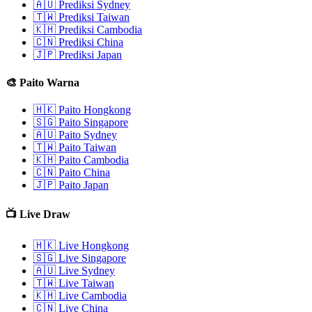
🇦🇺 Prediksi Sydney
🇹🇼 Prediksi Taiwan
🇰🇭 Prediksi Cambodia
🇨🇳 Prediksi China
🇯🇵 Prediksi Japan
🎨 Paito Warna
🇭🇰 Paito Hongkong
🇸🇬 Paito Singapore
🇦🇺 Paito Sydney
🇹🇼 Paito Taiwan
🇰🇭 Paito Cambodia
🇨🇳 Paito China
🇯🇵 Paito Japan
📺 Live Draw
🇭🇰 Live Hongkong
🇸🇬 Live Singapore
🇦🇺 Live Sydney
🇹🇼 Live Taiwan
🇰🇭 Live Cambodia
🇨🇳 Live China