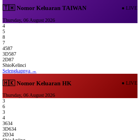
🇹🇼
Nomor Keluaran TAIWAN
● LIVE
Thursday, 06 August 2026
4
5
8
7
4587
3D
587
2D
87
Shio
Kelinci
Selengkapnya →
🇭🇰
Nomor Keluaran HK
● LIVE
Thursday, 06 August 2026
3
6
3
4
3634
3D
634
2D
34