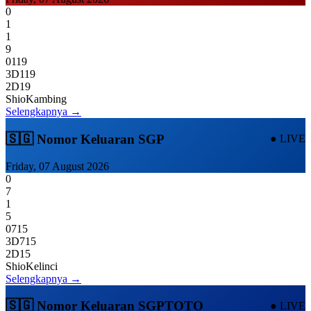
0
1
1
9
0119
3D
119
2D
19
Shio
Kambing
Selengkapnya →
🇸🇬
Nomor Keluaran SGP
● LIVE
Friday, 07 August 2026
0
7
1
5
0715
3D
715
2D
15
Shio
Kelinci
Selengkapnya →
🇸🇬
Nomor Keluaran SGPTOTO
● LIVE