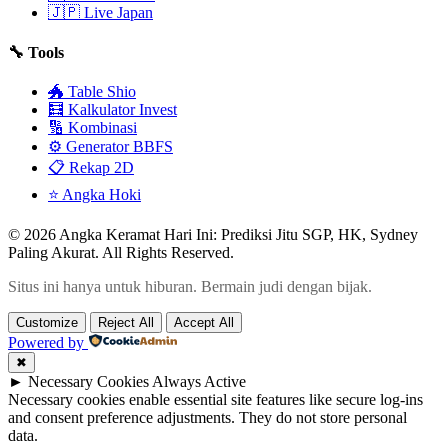
🇯🇵 Live Japan
🔧 Tools
🐲 Table Shio
🧮 Kalkulator Invest
🔢 Kombinasi
⚙️ Generator BBFS
📋 Rekap 2D
⭐ Angka Hoki
© 2026 Angka Keramat Hari Ini: Prediksi Jitu SGP, HK, Sydney
Paling Akurat. All Rights Reserved.
Situs ini hanya untuk hiburan. Bermain judi dengan bijak.
Customize
Reject All
Accept All
Powered by
✖
►
Necessary Cookies
Always Active
Necessary cookies enable essential site features like secure log-ins
and consent preference adjustments. They do not store personal
data.