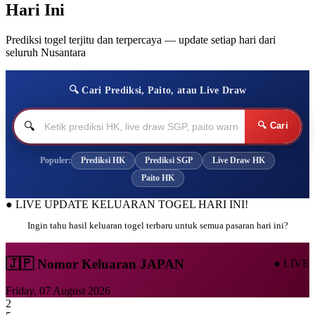
Hari Ini
Prediksi togel terjitu dan terpercaya — update setiap hari dari
seluruh Nusantara
🔍 Cari Prediksi, Paito, atau Live Draw
🔍
🔍 Cari
Populer:
Prediksi HK
Prediksi SGP
Live Draw HK
Paito HK
● LIVE
UPDATE KELUARAN TOGEL HARI INI!
Ingin tahu hasil keluaran togel terbaru untuk semua pasaran hari ini?
🇯🇵
Nomor Keluaran JAPAN
● LIVE
Friday, 07 August 2026
2