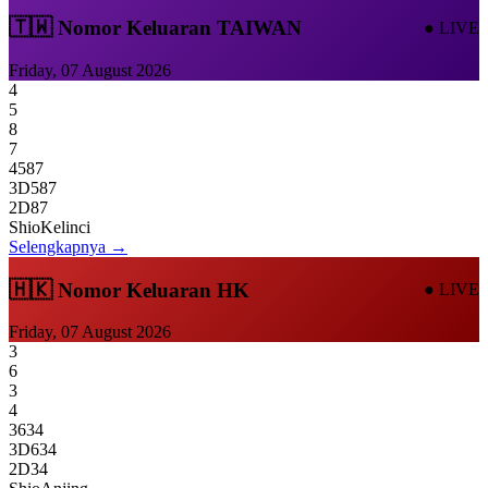
🇹🇼
Nomor Keluaran TAIWAN
● LIVE
Friday, 07 August 2026
4
5
8
7
4587
3D
587
2D
87
Shio
Kelinci
Selengkapnya →
🇭🇰
Nomor Keluaran HK
● LIVE
Friday, 07 August 2026
3
6
3
4
3634
3D
634
2D
34