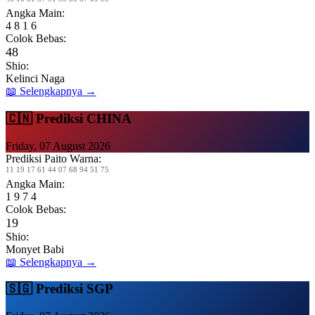
Angka Main:
4 8 1 6
Colok Bebas:
48
Shio:
Kelinci Naga
📖 Selengkapnya →
🇨🇳 Prediksi CHINA
Friday, 07 August 2026
Prediksi Paito Warna:
11 19 17 61 44 07 68 94 51 75
Angka Main:
1 9 7 4
Colok Bebas:
19
Shio:
Monyet Babi
📖 Selengkapnya →
🇸🇬 Prediksi SGP