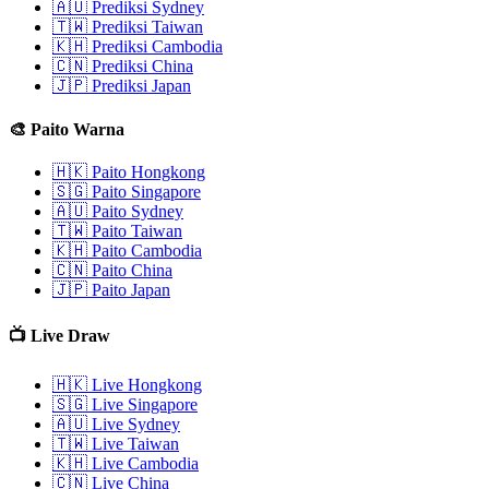
🇦🇺 Prediksi Sydney
🇹🇼 Prediksi Taiwan
🇰🇭 Prediksi Cambodia
🇨🇳 Prediksi China
🇯🇵 Prediksi Japan
🎨 Paito Warna
🇭🇰 Paito Hongkong
🇸🇬 Paito Singapore
🇦🇺 Paito Sydney
🇹🇼 Paito Taiwan
🇰🇭 Paito Cambodia
🇨🇳 Paito China
🇯🇵 Paito Japan
📺 Live Draw
🇭🇰 Live Hongkong
🇸🇬 Live Singapore
🇦🇺 Live Sydney
🇹🇼 Live Taiwan
🇰🇭 Live Cambodia
🇨🇳 Live China