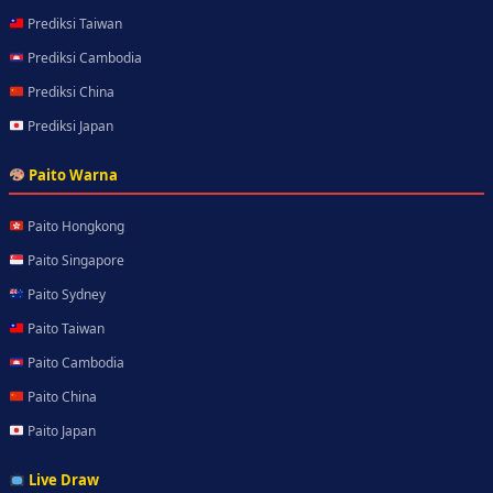
Prediksi Taiwan
Prediksi Cambodia
Prediksi China
Prediksi Japan
Paito Warna
Paito Hongkong
Paito Singapore
Paito Sydney
Paito Taiwan
Paito Cambodia
Paito China
Paito Japan
Live Draw