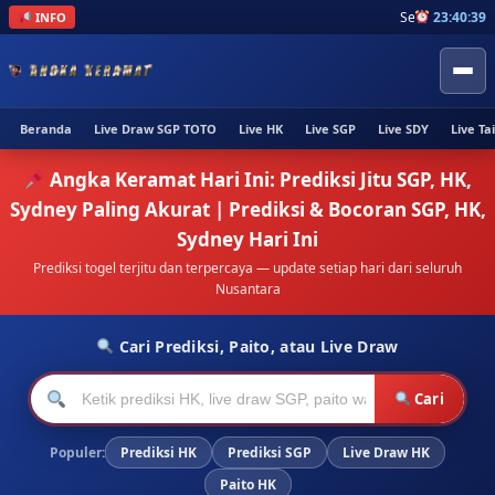
Selamat datang! Pr
23:40:40
INFO
Beranda
Live Draw SGP TOTO
Live HK
Live SGP
Live SDY
Live T
Angka Keramat Hari Ini: Prediksi Jitu SGP, HK,
Sydney Paling Akurat | Prediksi & Bocoran SGP, HK,
Sydney Hari Ini
Prediksi togel terjitu dan terpercaya — update setiap hari dari seluruh
Nusantara
Cari Prediksi, Paito, atau Live Draw
Cari
Populer:
Prediksi HK
Prediksi SGP
Live Draw HK
Paito HK