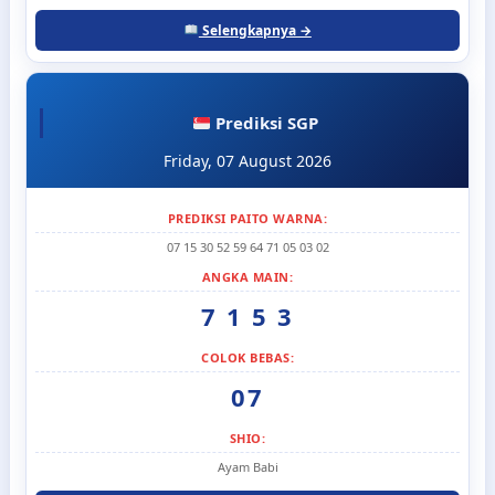
Selengkapnya →
Prediksi SGP
Friday, 07 August 2026
PREDIKSI PAITO WARNA:
07 15 30 52 59 64 71 05 03 02
ANGKA MAIN:
7 1 5 3
COLOK BEBAS:
07
SHIO:
Ayam Babi