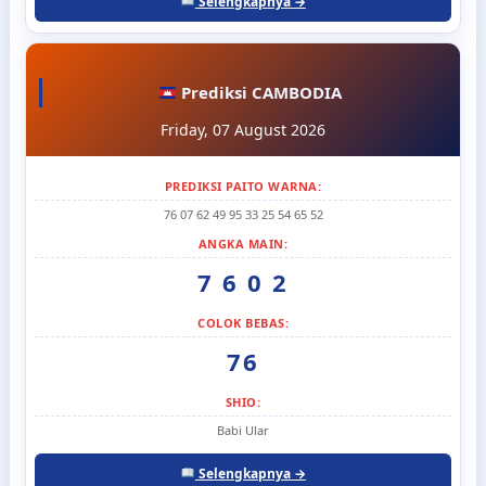
Selengkapnya →
Prediksi CAMBODIA
Friday, 07 August 2026
PREDIKSI PAITO WARNA:
76 07 62 49 95 33 25 54 65 52
ANGKA MAIN:
7 6 0 2
COLOK BEBAS:
76
SHIO:
Babi Ular
Selengkapnya →