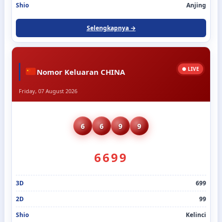
Shio
Anjing
Selengkapnya →
● LIVE
Nomor Keluaran CHINA
Friday, 07 August 2026
6
6
9
9
6699
3D
699
2D
99
Shio
Kelinci