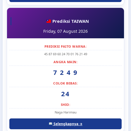
Prediksi TAIWAN
Friday, 07 August 2026
PREDIKSI PAITO WARNA:
45 87 69 60 24 70 01 76 21 49
ANGKA MAIN:
7 2 4 9
COLOK BEBAS:
24
SHIO:
Naga Harimau
Selengkapnya →