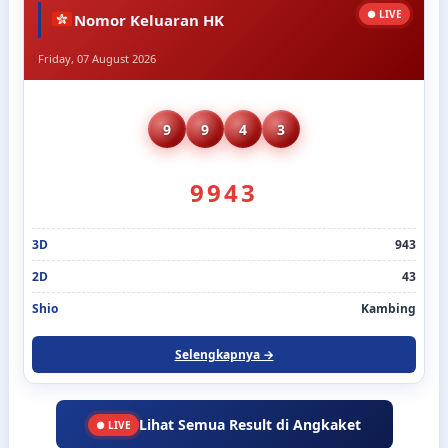
● LIVE
Nomor Keluaran HK
Friday, 07 August 2026
9
9
4
3
9943
3D
943
2D
43
Shio
Kambing
Selengkapnya →
Lihat Semua Result di Angkaket
● LIVE