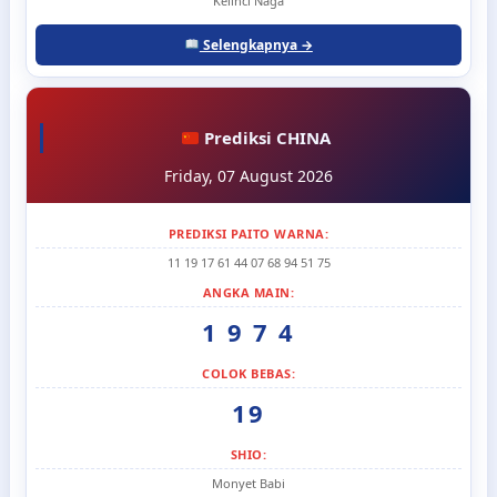
Kelinci Naga
Selengkapnya →
Prediksi CHINA
Friday, 07 August 2026
PREDIKSI PAITO WARNA:
11 19 17 61 44 07 68 94 51 75
ANGKA MAIN:
1 9 7 4
COLOK BEBAS:
19
SHIO:
Monyet Babi