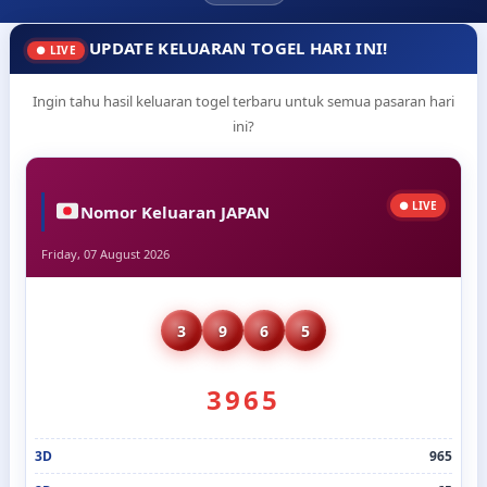
UPDATE KELUARAN TOGEL HARI INI!
● LIVE
Ingin tahu hasil keluaran togel terbaru untuk semua pasaran hari
ini?
● LIVE
Nomor Keluaran JAPAN
Friday, 07 August 2026
3
9
6
5
3965
3D
965