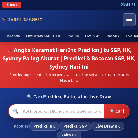
Selamat datang
23:41:21
INFO
Beranda
Live Draw SGP TOTO
Live HK
Live SGP
Live SDY
Live T
Angka Keramat Hari Ini: Prediksi Jitu SGP, HK,
Sydney Paling Akurat | Prediksi & Bocoran SGP, HK,
Sydney Hari Ini
Prediksi togel terjitu dan terpercaya — update setiap hari dari seluruh
Nusantara
Cari Prediksi, Paito, atau Live Draw
Cari
Populer:
Prediksi HK
Prediksi SGP
Live Draw HK
Paito HK