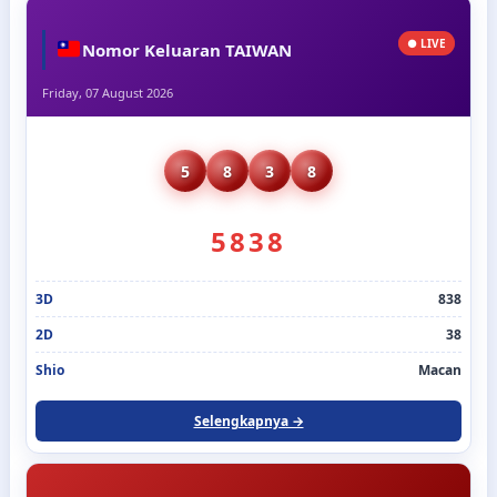
● LIVE
Nomor Keluaran TAIWAN
Friday, 07 August 2026
5
8
3
8
5838
3D
838
2D
38
Shio
Macan
Selengkapnya →