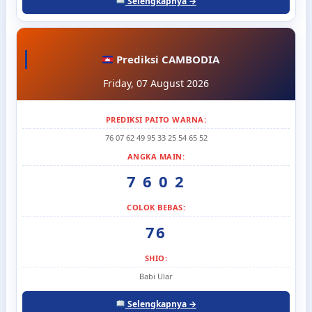
Selengkapnya →
Prediksi CAMBODIA
Friday, 07 August 2026
PREDIKSI PAITO WARNA:
76 07 62 49 95 33 25 54 65 52
ANGKA MAIN:
7 6 0 2
COLOK BEBAS:
76
SHIO:
Babi Ular
Selengkapnya →