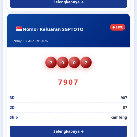
Selengkapnya →
● LIVE
Nomor Keluaran SGPTOTO
Friday, 07 August 2026
7
9
0
7
7907
3D
907
2D
07
Shio
Kambing
Selengkapnya →