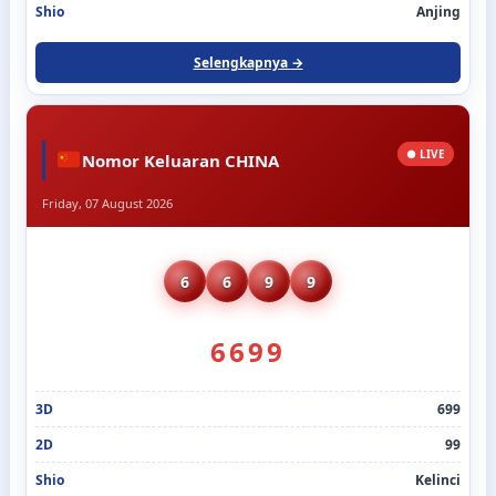
Shio
Anjing
Selengkapnya →
● LIVE
Nomor Keluaran CHINA
Friday, 07 August 2026
6
6
9
9
6699
3D
699
2D
99
Shio
Kelinci