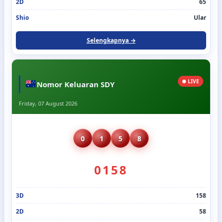
2D
65
Shio
Ular
Selengkapnya →
● LIVE
Nomor Keluaran SDY
Friday, 07 August 2026
0
1
5
8
0158
3D
158
2D
58