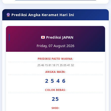
Prediksi Angka Keramat Hari Ini
Prediksi JAPAN
Friday, 07 August 2026
PREDIKSI PAITO WARNA:
25 46 15 81 18 71 35 05 41 32
ANGKA MAIN:
2 5 4 6
COLOK BEBAS:
25
SHIO: