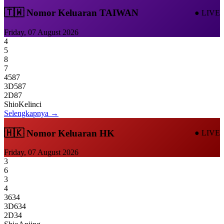
🇹🇼
Nomor Keluaran TAIWAN
● LIVE
Friday, 07 August 2026
4
5
8
7
4587
3D
587
2D
87
Shio
Kelinci
Selengkapnya →
🇭🇰
Nomor Keluaran HK
● LIVE
Friday, 07 August 2026
3
6
3
4
3634
3D
634
2D
34