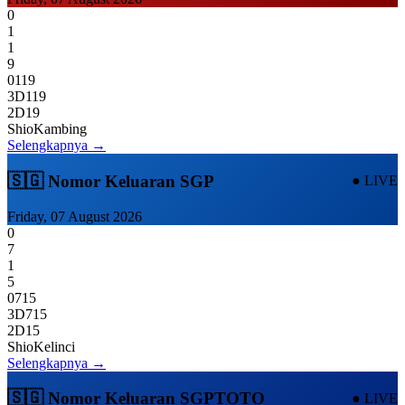
0
1
1
9
0119
3D
119
2D
19
Shio
Kambing
Selengkapnya →
🇸🇬
Nomor Keluaran SGP
● LIVE
Friday, 07 August 2026
0
7
1
5
0715
3D
715
2D
15
Shio
Kelinci
Selengkapnya →
🇸🇬
Nomor Keluaran SGPTOTO
● LIVE