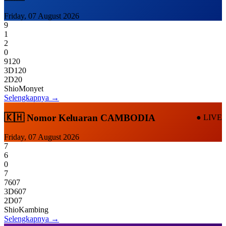
Friday, 07 August 2026
9
1
2
0
9120
3D
120
2D
20
Shio
Monyet
Selengkapnya →
🇰🇭
Nomor Keluaran CAMBODIA
● LIVE
Friday, 07 August 2026
7
6
0
7
7607
3D
607
2D
07
Shio
Kambing
Selengkapnya →