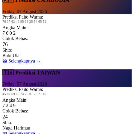
Friday, 07 August 2026
Prediksi Paito Warna:
76 07 62 49 95 33 25 54 65 52
Angka Main:
7 6 0 2
Colok Bebas:
76
Shio:
Babi Ular
📖 Selengkapnya →
🇹🇼 Prediksi TAIWAN
Friday, 07 August 2026
Prediksi Paito Warna:
45 87 69 60 24 70 01 76 21 49
Angka Main:
7 2 4 9
Colok Bebas:
24
Shio:
Naga Harimau
📖 Selengkapnya →