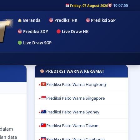
Selamat datang! Prediksi SGP, HK, Sydn
10:07:56
Friday, 07 August 2026
Beranda
Prediksi HK
Prediksi SGP
Prediksi SDY
Live Draw HK
Live Draw SGP
PREDIKSI WARNA KERAMAT
Prediksi Paito Warna Hongkong
▸
Prediksi Paito Warna Singapore
▸
Prediksi Paito Warna Sydney
▸
Prediksi Paito Warna Taiwan
▸
ndalam
dan data
Prediksi Paito Warna Cambodia
▸