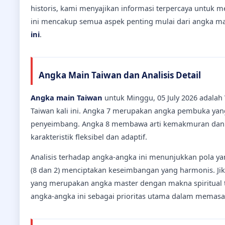
historis, kami menyajikan informasi terpercaya untuk
ini mencakup semua aspek penting mulai dari angka main
ini
.
Angka Main Taiwan dan Analisis Detail
Angka main Taiwan
untuk Minggu, 05 July 2026 adalah
Taiwan kali ini. Angka 7 merupakan angka pembuka yang
penyeimbang. Angka 8 membawa arti kemakmuran dan 
karakteristik fleksibel dan adaptif.
Analisis terhadap angka-angka ini menunjukkan pola ya
(8 dan 2) menciptakan keseimbangan yang harmonis. Jika 
yang merupakan angka master dengan makna spiritual 
angka-angka ini sebagai prioritas utama dalam memasa