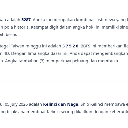
kan adalah
5287
. Angka ini merupakan kombinasi istimewa yang 
an pola historis. Keempat digit dalam angka hoki ini memiliki sin
h besar.
i togel Taiwan minggu ini adalah
3 7 5 2 8
. BBFS ini memberikan fle
an 4D. Dengan lima angka dasar ini, Anda dapat mengembangkan
Anda. Angka tambahan (3) memperkaya peluang dan membuka
, 05 July 2026 adalah
Kelinci dan Naga
. Shio Kelinci membawa 
 yang bijaksana membuat Kelinci sering dikaitkan dengan keberun