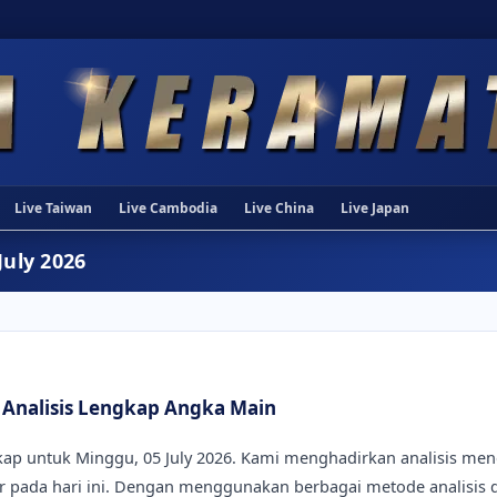
Live Taiwan
Live Cambodia
Live China
Live Japan
July 2026
– Analisis Lengkap Angka Main
kap untuk Minggu, 05 July 2026. Kami menghadirkan analisis me
ar pada hari ini. Dengan menggunakan berbagai metode analisis 