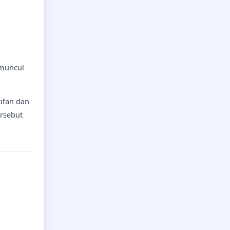
 muncul
tifan dan
rsebut