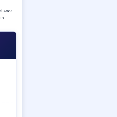
al Anda.
dan