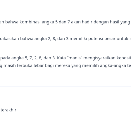
n bahwa kombinasi angka 5 dan 7 akan hadir dengan hasil yang
ikasikan bahwa angka 2, 8, dan 3 memiliki potensi besar untuk
 pada angka 5, 7, 2, 8, dan 3. Kata “manis” mengisyaratkan keposi
g masih terbuka lebar bagi mereka yang memilih angka-angka te
terakhir: