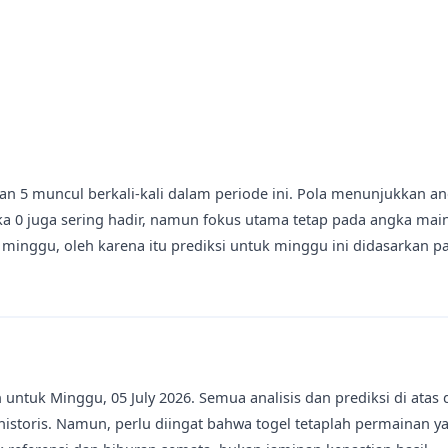
7, dan 5 muncul berkali-kali dalam periode ini. Pola menunjukkan a
gka 0 juga sering hadir, namun fokus utama tetap pada angka mai
p minggu, oleh karena itu prediksi untuk minggu ini didasarkan p
 untuk Minggu, 05 July 2026. Semua analisis dan prediksi di atas
storis. Namun, perlu diingat bahwa togel tetaplah permainan y