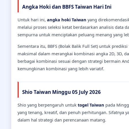
Angka Hoki dan BBFS Taiwan Hari Ini
Untuk hari ini,
angka hoki Taiwan
yang direkomendasi
melalui proses seleksi ketat berdasarkan analisis data d
sempurna untuk menciptakan peluang menang yang lebi
Sementara itu, BBFS (Bolak Balik Full Set) untuk prediks
maksimal dalam merangkai kombinasi angka 2D, 3D, d
berbagai kombinasi sesuai dengan strategi bermain 
kemungkinan kombinasi yang lebih variatif.
Shio Taiwan Minggu 05 July 2026
Shio yang berpengaruh untuk
togel Taiwan
pada Minggu
yang tenang, kreatif, dan penuh perhitungan. Sifatnya
dalam hal strategi dan perencanaan matang.