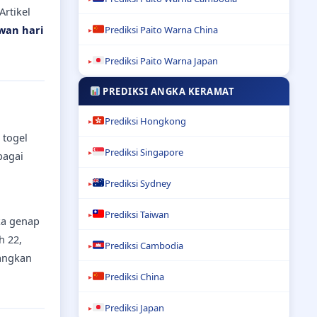
rtikel
wan hari
Prediksi Paito Warna China
▸
Prediksi Paito Warna Japan
▸
PREDIKSI ANGKA KERAMAT
Prediksi Hongkong
▸
 togel
Prediksi Singapore
▸
bagai
Prediksi Sydney
▸
Prediksi Taiwan
▸
ka genap
h 22,
Prediksi Cambodia
▸
angkan
Prediksi China
▸
Prediksi Japan
▸