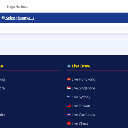
Naga Harimau
Selengkapnya →
na
Live Draw
ong
Live Hongkong
ore
Live Singapore
Live Sydney
Live Taiwan
dia
Live Cambodia
Live China