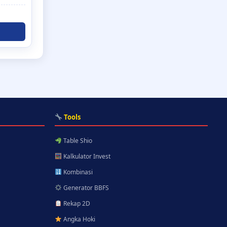
Tools
Table Shio
Kalkulator Invest
Kombinasi
Generator BBFS
Rekap 2D
Angka Hoki