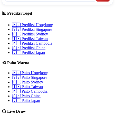
📊 Prediksi Togel
🇭🇰 Prediksi Hongkong
🇸🇬 Prediksi Singapore
🇦🇺 Prediksi Sydney
🇹🇼 Prediksi Taiwan
🇰🇭 Prediksi Cambodia
🇨🇳 Prediksi China
🇯🇵 Prediksi Japan
🎨 Paito Warna
🇭🇰 Paito Hongkong
🇸🇬 Paito Singapore
🇦🇺 Paito Sydney
🇹🇼 Paito Taiwan
🇰🇭 Paito Cambodia
🇨🇳 Paito China
🇯🇵 Paito Japan
📺 Live Draw