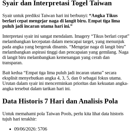
Syair dan Interpretasi Togel Taiwan
Syair untuk prediksi Taiwan hari ini berbunyi:
“Angka Tikus
berlari cepat mengejar naga di langit biru. Empat tiga lima
puluh jadi incaran utama hari ini.”
Interpretasi syair ini sangat mendalam. Imagery “Tikus berlari cepat”
melambangkan kecepatan dalam mencapai target, yang menunjuk
pada angka yang bergerak dinamis. “Mengejar naga di langit biru”
melambangkan aspirasi tinggi dan pencapaian yang gemilang. Naga
di langit biru melambangkan kemenangan yang cerah dan
transparan.
Bait kedua “Empat tiga lima puluh jadi incaran utama” secara
eksplisit menyebutkan angka 4, 3, 5, dan 0 sebagai fokus utama.
Urutan dalam syair ini mencerminkan prioritas dan kekuatan angka-
angka tersebut dalam tarikan hari ini.
Data Historis 7 Hari dan Analisis Pola
Untuk memahami pola Taiwan Pools, perlu kita lihat data historis
tujuh hari terakhir:
09/06/2026: 5706