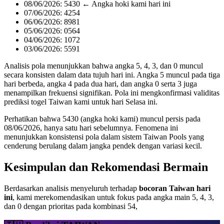
08/06/2026: 5430 ← Angka hoki kami hari ini
07/06/2026: 4254
06/06/2026: 8981
05/06/2026: 0564
04/06/2026: 1072
03/06/2026: 5591
Analisis pola menunjukkan bahwa angka 5, 4, 3, dan 0 muncul
secara konsisten dalam data tujuh hari ini. Angka 5 muncul pada tiga
hari berbeda, angka 4 pada dua hari, dan angka 0 serta 3 juga
menampilkan frekuensi signifikan. Pola ini mengkonfirmasi validitas
prediksi togel Taiwan kami untuk hari Selasa ini.
Perhatikan bahwa 5430 (angka hoki kami) muncul persis pada
08/06/2026, hanya satu hari sebelumnya. Fenomena ini
menunjukkan konsistensi pola dalam sistem Taiwan Pools yang
cenderung berulang dalam jangka pendek dengan variasi kecil.
Kesimpulan dan Rekomendasi Bermain
Berdasarkan analisis menyeluruh terhadap
bocoran Taiwan hari
ini
, kami merekomendasikan untuk fokus pada angka main 5, 4, 3,
dan 0 dengan prioritas pada kombinasi 54,