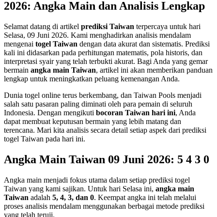
2026: Angka Main dan Analisis Lengkap
Selamat datang di artikel
prediksi Taiwan
terpercaya untuk hari
Selasa, 09 Juni 2026. Kami menghadirkan analisis mendalam
mengenai
togel Taiwan
dengan data akurat dan sistematis. Prediksi
kali ini didasarkan pada perhitungan matematis, pola historis, dan
interpretasi syair yang telah terbukti akurat. Bagi Anda yang gemar
bermain
angka main Taiwan
, artikel ini akan memberikan panduan
lengkap untuk meningkatkan peluang kemenangan Anda.
Dunia togel online terus berkembang, dan Taiwan Pools menjadi
salah satu pasaran paling diminati oleh para pemain di seluruh
Indonesia. Dengan mengikuti
bocoran Taiwan hari ini
, Anda
dapat membuat keputusan bermain yang lebih matang dan
terencana. Mari kita analisis secara detail setiap aspek dari prediksi
togel Taiwan pada hari ini.
Angka Main Taiwan 09 Juni 2026: 5 4 3 0
Angka main menjadi fokus utama dalam setiap prediksi togel
Taiwan yang kami sajikan. Untuk hari Selasa ini,
angka main
Taiwan
adalah
5, 4, 3, dan 0
. Keempat angka ini telah melalui
proses analisis mendalam menggunakan berbagai metode prediksi
yang telah teruji.