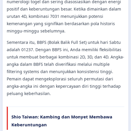
numerologi togel dan sering diasosiasikan dengan energi
positif dan keberuntungan besar. Ketika dimainkan dalam
urutan 4D, kombinasi 7031 menunjukkan potensi
kemenangan yang signifikan berdasarkan pola historis
minggu-minggu sebelumnya.
Sementara itu, BBFS (Bolak Balik Full Set) untuk hari Sabtu
adalah 01237. Dengan BBFS ini, Anda memiliki fleksibilitas
untuk membuat berbagai kombinasi 2D, 3D, dan 4D. Angka-
angka dalam BBFS telah diverifikasi melalui multiple
filtering systems dan menunjukkan konsistensi tinggi.
Pemain dapat mengeksplorasi seluruh permutasi dari
angka-angka ini dengan kepercayaan diri tinggi terhadap
peluang keberhasilan.
Shio Taiwan: Kambing dan Monyet Membawa
Keberuntungan