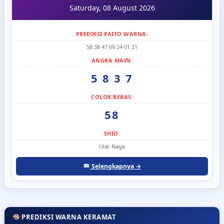
Saturday, 08 August 2026
PREDIKSI PAITO WARNA:
58 38 47 69 24 01 21
ANGKA MAIN:
5 8 3 7
COLOK BEBAS:
58
SHIO:
Ular Naga
Selengkapnya →
PREDIKSI WARNA KERAMAT