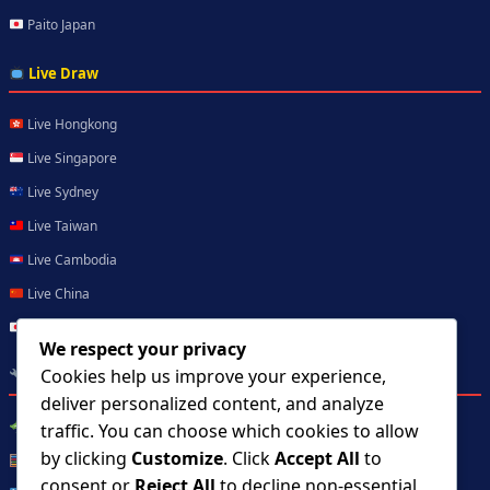
Paito Japan
Live Draw
Live Hongkong
Live Singapore
Live Sydney
Live Taiwan
Live Cambodia
Live China
Live Japan
We respect your privacy
Cookies help us improve your experience,
Tools
deliver personalized content, and analyze
Table Shio
traffic. You can choose which cookies to allow
by clicking
Customize
. Click
Accept All
to
Kalkulator Invest
consent or
Reject All
to decline non-essential