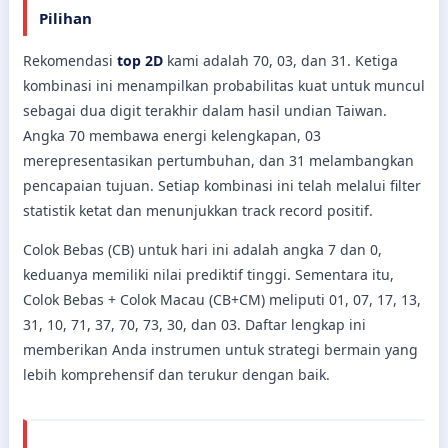
Pilihan
Rekomendasi
top 2D
kami adalah 70, 03, dan 31. Ketiga
kombinasi ini menampilkan probabilitas kuat untuk muncul
sebagai dua digit terakhir dalam hasil undian Taiwan.
Angka 70 membawa energi kelengkapan, 03
merepresentasikan pertumbuhan, dan 31 melambangkan
pencapaian tujuan. Setiap kombinasi ini telah melalui filter
statistik ketat dan menunjukkan track record positif.
Colok Bebas (CB) untuk hari ini adalah angka 7 dan 0,
keduanya memiliki nilai prediktif tinggi. Sementara itu,
Colok Bebas + Colok Macau (CB+CM) meliputi 01, 07, 17, 13,
31, 10, 71, 37, 70, 73, 30, dan 03. Daftar lengkap ini
memberikan Anda instrumen untuk strategi bermain yang
lebih komprehensif dan terukur dengan baik.