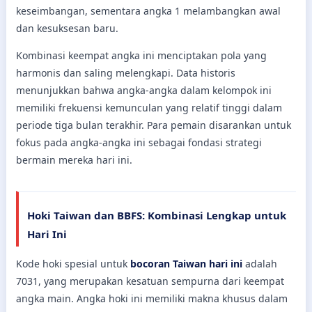
keseimbangan, sementara angka 1 melambangkan awal
dan kesuksesan baru.
Kombinasi keempat angka ini menciptakan pola yang
harmonis dan saling melengkapi. Data historis
menunjukkan bahwa angka-angka dalam kelompok ini
memiliki frekuensi kemunculan yang relatif tinggi dalam
periode tiga bulan terakhir. Para pemain disarankan untuk
fokus pada angka-angka ini sebagai fondasi strategi
bermain mereka hari ini.
Hoki Taiwan dan BBFS: Kombinasi Lengkap untuk
Hari Ini
Kode hoki spesial untuk
bocoran Taiwan hari ini
adalah
7031, yang merupakan kesatuan sempurna dari keempat
angka main. Angka hoki ini memiliki makna khusus dalam