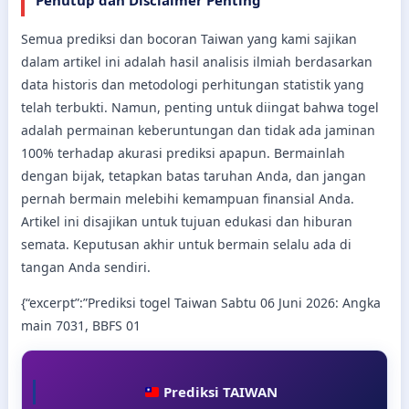
Penutup dan Disclaimer Penting
Semua prediksi dan bocoran Taiwan yang kami sajikan
dalam artikel ini adalah hasil analisis ilmiah berdasarkan
data historis dan metodologi perhitungan statistik yang
telah terbukti. Namun, penting untuk diingat bahwa togel
adalah permainan keberuntungan dan tidak ada jaminan
100% terhadap akurasi prediksi apapun. Bermainlah
dengan bijak, tetapkan batas taruhan Anda, dan jangan
pernah bermain melebihi kemampuan finansial Anda.
Artikel ini disajikan untuk tujuan edukasi dan hiburan
semata. Keputusan akhir untuk bermain selalu ada di
tangan Anda sendiri.
{“excerpt”:”Prediksi togel Taiwan Sabtu 06 Juni 2026: Angka
main 7031, BBFS 01
Prediksi TAIWAN