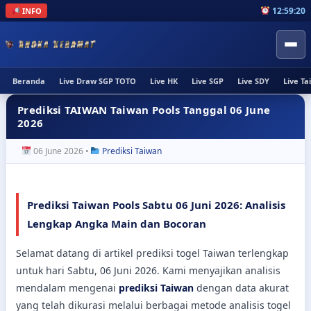
Selamat datan
12:59:20
INFO
Beranda
Live Draw SGP TOTO
Live HK
Live SGP
Live SDY
Live T
Prediksi TAIWAN Taiwan Pools Tanggal 06 June
2026
06 June 2026 •
Prediksi Taiwan
Prediksi Taiwan Pools Sabtu 06 Juni 2026: Analisis
Lengkap Angka Main dan Bocoran
Selamat datang di artikel prediksi togel Taiwan terlengkap
untuk hari Sabtu, 06 Juni 2026. Kami menyajikan analisis
mendalam mengenai
prediksi Taiwan
dengan data akurat
yang telah dikurasi melalui berbagai metode analisis togel