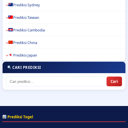
Prediksi Sydney
▸
Prediksi Taiwan
▸
Prediksi Cambodia
▸
Prediksi China
▸
Prediksi Japan
▸
CARI PREDIKSI
Cari
Prediksi Togel