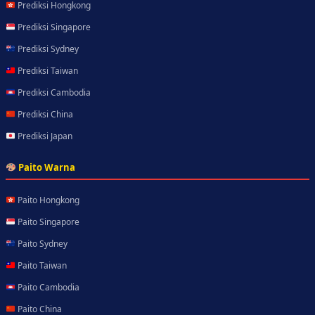
Prediksi Hongkong
Prediksi Singapore
Prediksi Sydney
Prediksi Taiwan
Prediksi Cambodia
Prediksi China
Prediksi Japan
Paito Warna
Paito Hongkong
Paito Singapore
Paito Sydney
Paito Taiwan
Paito Cambodia
Paito China