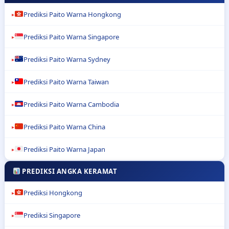
Prediksi Paito Warna Hongkong
▸
Prediksi Paito Warna Singapore
▸
Prediksi Paito Warna Sydney
▸
Prediksi Paito Warna Taiwan
▸
Prediksi Paito Warna Cambodia
▸
Prediksi Paito Warna China
▸
Prediksi Paito Warna Japan
▸
PREDIKSI ANGKA KERAMAT
Prediksi Hongkong
▸
Prediksi Singapore
▸