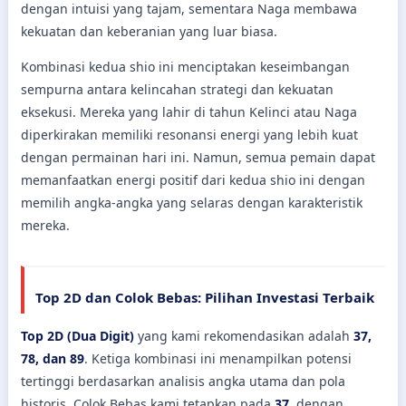
dengan intuisi yang tajam, sementara Naga membawa
kekuatan dan keberanian yang luar biasa.
Kombinasi kedua shio ini menciptakan keseimbangan
sempurna antara kelincahan strategi dan kekuatan
eksekusi. Mereka yang lahir di tahun Kelinci atau Naga
diperkirakan memiliki resonansi energi yang lebih kuat
dengan permainan hari ini. Namun, semua pemain dapat
memanfaatkan energi positif dari kedua shio ini dengan
memilih angka-angka yang selaras dengan karakteristik
mereka.
Top 2D dan Colok Bebas: Pilihan Investasi Terbaik
Top 2D (Dua Digit)
yang kami rekomendasikan adalah
37,
78, dan 89
. Ketiga kombinasi ini menampilkan potensi
tertinggi berdasarkan analisis angka utama dan pola
historis. Colok Bebas kami tetapkan pada
37
, dengan