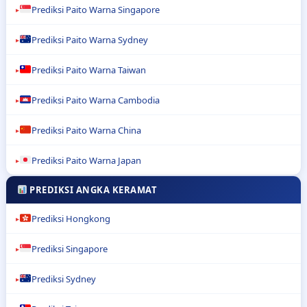
Prediksi Paito Warna Singapore
▸
Prediksi Paito Warna Sydney
▸
Prediksi Paito Warna Taiwan
▸
Prediksi Paito Warna Cambodia
▸
Prediksi Paito Warna China
▸
Prediksi Paito Warna Japan
▸
PREDIKSI ANGKA KERAMAT
Prediksi Hongkong
▸
Prediksi Singapore
▸
Prediksi Sydney
▸