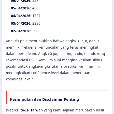
06/04/2026:
2274
05/04/2026:
4803
04/04/2026:
1727
03/04/2026:
2286
02/04/2026:
3900
Analisis pola menunjukkan bahwa angka 3, 7, 8, dan 9
memiliki frekuensi kemunculan yang terus meningkat
dalam periode ini. Angka 0 juga sering hadir, mendukung
rekomendasi BBFS kami. Pola ini mengindikasikan siklus
positif untuk angka-angka utama prediksi kami hari ini,
meningkatkan confidence level dalam penentuan
kombinasi akhir.
Kesimpulan dan Disclaimer Penting
Prediksi
togel Taiwan
yang kami sajikan merupakan hasil