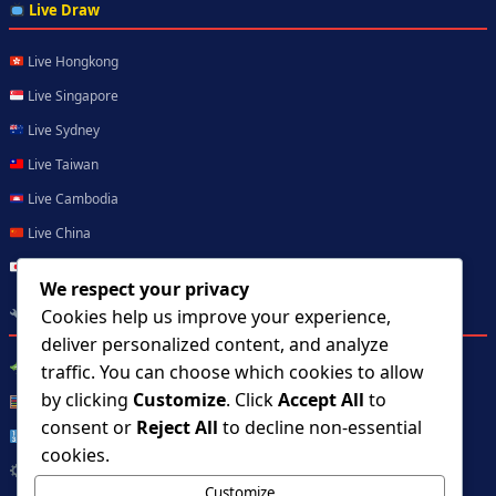
Live Draw
Live Hongkong
Live Singapore
Live Sydney
Live Taiwan
Live Cambodia
Live China
Live Japan
We respect your privacy
Cookies help us improve your experience,
Tools
deliver personalized content, and analyze
Table Shio
traffic. You can choose which cookies to allow
by clicking
Customize
. Click
Accept All
to
Kalkulator Invest
consent or
Reject All
to decline non-essential
Kombinasi
cookies.
Generator BBFS
Customize