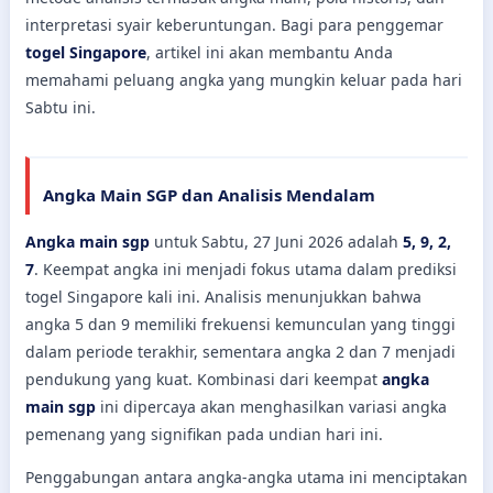
interpretasi syair keberuntungan. Bagi para penggemar
togel Singapore
, artikel ini akan membantu Anda
memahami peluang angka yang mungkin keluar pada hari
Sabtu ini.
Angka Main SGP dan Analisis Mendalam
Angka main sgp
untuk Sabtu, 27 Juni 2026 adalah
5, 9, 2,
7
. Keempat angka ini menjadi fokus utama dalam prediksi
togel Singapore kali ini. Analisis menunjukkan bahwa
angka 5 dan 9 memiliki frekuensi kemunculan yang tinggi
dalam periode terakhir, sementara angka 2 dan 7 menjadi
pendukung yang kuat. Kombinasi dari keempat
angka
main sgp
ini dipercaya akan menghasilkan variasi angka
pemenang yang signifikan pada undian hari ini.
Penggabungan antara angka-angka utama ini menciptakan