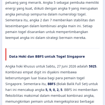
peluang yang menarik. Angka 5 sebagai pembuka memiliki
energi yang kuat, diikuti dengan angka 9 yang merupakan
angka penutup sempurna dalam numerologi togel.
Sementara itu, angka 2 dan 7 memberikan stabilitas dan
keseimbangan dalam kombinasi angka main ini. Setiap
pemain togel disarankan untuk mempertimbangkan
keempat angka ini dalam strategi bermain mereka.
Data Hoki dan BBFS untuk Togel Singapore
Angka hoki khusus untuk Sabtu, 27 Juni 2026 adalah
5925
.
Kombinasi empat digit ini diyakini membawa
keberuntungan luar biasa bagi para pemain togel
Singapore. Sementara itu,
BBFS
(Bolak Balik Full Set) untuk
hari ini mencakup angka
5, 9, 0, 2, 5
. BBFS ini memberikan
fleksibilitas maksimal dalam membuat kombinasi angka,
memungkinkan pemain untuk mengeksplorasi berbagai