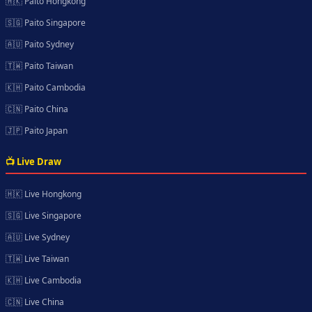
🇭🇰 Paito Hongkong
🇸🇬 Paito Singapore
🇦🇺 Paito Sydney
🇹🇼 Paito Taiwan
🇰🇭 Paito Cambodia
🇨🇳 Paito China
🇯🇵 Paito Japan
📺 Live Draw
🇭🇰 Live Hongkong
🇸🇬 Live Singapore
🇦🇺 Live Sydney
🇹🇼 Live Taiwan
🇰🇭 Live Cambodia
🇨🇳 Live China