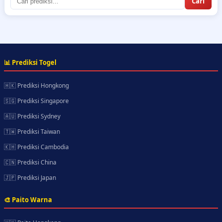
Cari
📊 Prediksi Togel
🇭🇰 Prediksi Hongkong
🇸🇬 Prediksi Singapore
🇦🇺 Prediksi Sydney
🇹🇼 Prediksi Taiwan
🇰🇭 Prediksi Cambodia
🇨🇳 Prediksi China
🇯🇵 Prediksi Japan
🎨 Paito Warna