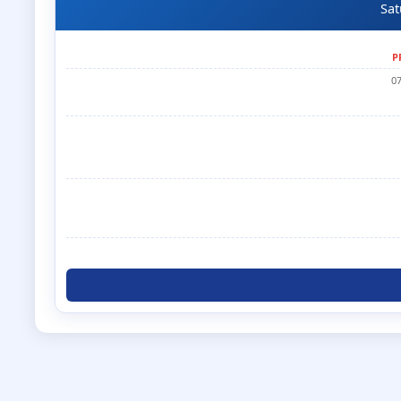
Sat
P
07