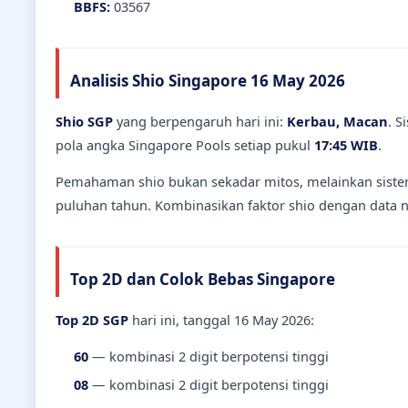
BBFS:
03567
Analisis Shio Singapore 16 May 2026
Shio SGP
yang berpengaruh hari ini:
Kerbau, Macan
. S
pola angka Singapore Pools setiap pukul
17:45 WIB
.
Pemahaman shio bukan sekadar mitos, melainkan siste
puluhan tahun. Kombinasikan faktor shio dengan data n
Top 2D dan Colok Bebas Singapore
Top 2D SGP
hari ini, tanggal 16 May 2026:
60
— kombinasi 2 digit berpotensi tinggi
08
— kombinasi 2 digit berpotensi tinggi