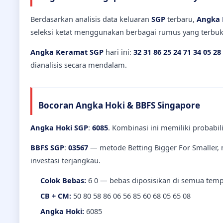
Berdasarkan analisis data keluaran
SGP
terbaru,
Angka M
seleksi ketat menggunakan berbagai rumus yang terbuk
Angka Keramat SGP
hari ini:
32 31 86 25 24 71 34 05 28
dianalisis secara mendalam.
Bocoran Angka Hoki & BBFS Singapore
Angka Hoki SGP
:
6085
. Kombinasi ini memiliki probabili
BBFS SGP
:
03567
— metode Betting Bigger For Smaller
investasi terjangkau.
Colok Bebas:
6 0 — bebas diposisikan di semua tem
CB + CM:
50 80 58 86 06 56 85 60 68 05 65 08
Angka Hoki:
6085