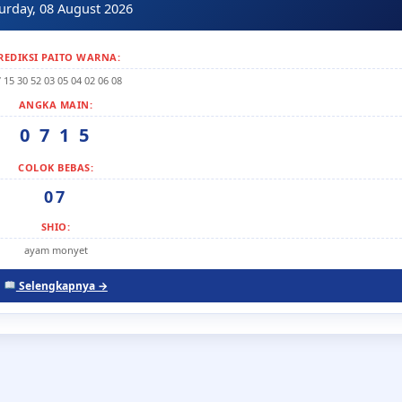
urday, 08 August 2026
REDIKSI PAITO WARNA:
 15 30 52 03 05 04 02 06 08
ANGKA MAIN:
0 7 1 5
COLOK BEBAS:
07
SHIO:
ayam monyet
Selengkapnya →