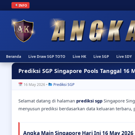
INFO
Beranda
Live Draw SGP TOTO
Live HK
Live SGP
Live SDY
Prediksi SGP Singapore Pools Tanggal 16 
16 May 2026 •
Prediksi SGP
Selamat datang di halaman
prediksi sgp
Singapore Singa
menyusun prediksi berdasarkan data keluaran terbaru, 
Angka Main Singapore Hari Ini 16 May 2026