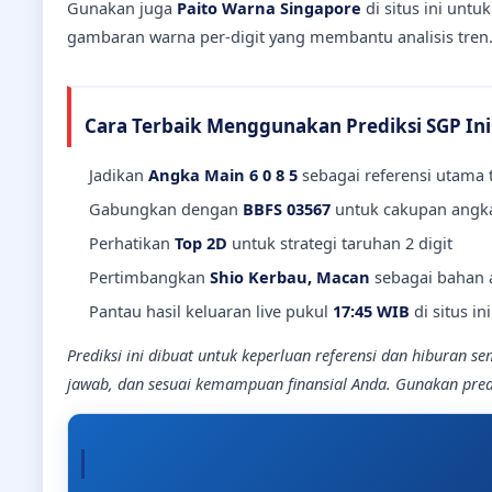
Gunakan juga
Paito Warna Singapore
di situs ini unt
gambaran warna per-digit yang membantu analisis tren
Cara Terbaik Menggunakan Prediksi SGP Ini
Jadikan
Angka Main 6 0 8 5
sebagai referensi utama 
Gabungkan dengan
BBFS 03567
untuk cakupan angka
Perhatikan
Top 2D
untuk strategi taruhan 2 digit
Pertimbangkan
Shio Kerbau, Macan
sebagai bahan 
Pantau hasil keluaran live pukul
17:45 WIB
di situs ini
Prediksi ini dibuat untuk keperluan referensi dan hiburan 
jawab, dan sesuai kemampuan finansial Anda. Gunakan predi